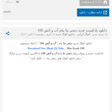
1,151 بار مشاهده
۰ دیدگاه
)
0
(
)
0
(
ادامه مطلب / دانلود
دانلود پادکست جدید دیجی تبا بنام آب و آتش 108
دسته بندی :
آهنگ ایرانی
،
دانلود آهنگ جدید
تاریخ : پنج‌شنبه 5 اکتبر 2017
دانلود آهنگ جدید
دیجی تبا
بنام “
آب و آتش 108
” با لینک مستقیم
Download New Music Dj Taba –
Abo Atash 108
پادکست جدید و بسیار زیبای
دیجی تبا
بنام
آب و آتش 108
با بالاترین کیفیت در رز سانگ
” برای دانلود آهنگ های
دیجی تبا
<— کلیک کنید “