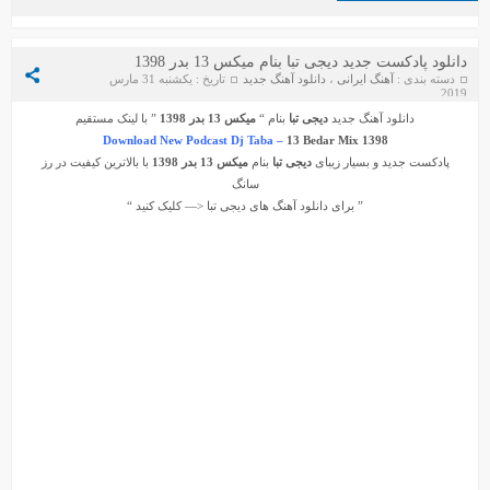
دانلود پادکست جدید دیجی تبا بنام میکس 13 بدر 1398
دسته بندی :
آهنگ ایرانی
،
دانلود آهنگ جدید
تاریخ : یکشنبه 31 مارس
2019
دانلود آهنگ جدید
دیجی تبا
بنام “
میکس 13 بدر 1398
” با لینک مستقیم
Download New Podcast Dj Taba –
13 Bedar Mix 1398
پادکست جدید و بسیار زیبای
دیجی تبا
بنام
میکس 13 بدر 1398
با بالاترین کیفیت در رز
سانگ
” برای دانلود آهنگ های
دیجی تبا
<— کلیک کنید “