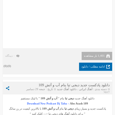
1,401 بار مشاهده
۰ دیدگاه
)
0
(
)
0
(
ادامه مطلب / دانلود
دانلود پادکست جدید دیجی تبا بنام آب و آتش 109
دسته بندی :
آهنگ ایرانی
،
دانلود آهنگ جدید
تاریخ : جمعه 29 دسامبر
2017
دانلود آهنگ جدید
دیجی تبا
بنام “
آب و آتش 109
” با لینک مستقیم
Download New Podcast Dj Taba –
Abo Atash 109
پادکست جدید و بسیار زیبای
دیجی تبا
بنام
آب و آتش 109
با بالاترین کیفیت در رز سانگ
” برای دانلود آهنگ های
دیجی تبا
<— کلیک کنید “