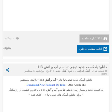
1,501 بار مشاهده
۰ دیدگاه
)
0
(
)
0
(
ادامه مطلب / دانلود
دانلود پادکست جدید دیجی تبا بنام آب و آتش 113
دسته بندی :
آهنگ ایرانی
،
دانلود آهنگ جدید
تاریخ : پنج‌شنبه 5 سپتامبر
2019
دانلود آهنگ جدید
دیجی تبا
بنام “
آب و آتش 113
” با لینک مستقیم
Download New Podcast Dj Taba –
Abo Atash 113
پادکست جدید و بسیار زیبای
دیجی تبا
بنام
آب و آتش 113
با بالاترین کیفیت در رز سانگ
” برای دانلود آهنگ های
دیجی تبا
<— کلیک کنید “