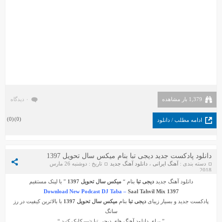
1,379 بار مشاهده
۰ دیدگاه
)
0
(
)
0
(
ادامه مطلب / دانلود
دانلود پادکست جدید دیجی تبا بنام میکس سال تحویل 1397
دسته بندی :
آهنگ ایرانی
،
دانلود آهنگ جدید
تاریخ : دوشنبه 26 مارس
2018
دانلود آهنگ جدید
دیجی تبا
بنام “
میکس سال تحویل 1397
” با لینک مستقیم
Download New Podcast DJ Taba –
Saal Tahvil Mix 1397
پادکست جدید و بسیار زیبای
دیجی تبا
بنام
میکس سال تحویل 1397
با بالاترین کیفیت در رز
سانگ
” برای دانلود آهنگ های
دیجی تبا
<— کلیک کنید “