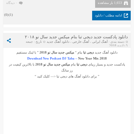
1,653 بار مشاهده
۰ دیدگاه
)
0
(
)
1
(
ادامه مطلب / دانلود
دانلود پادکست جدید دیجی تبا بنام میکس جدید سال نو ۲۰۱۸
دسته بندی :
آهنگ ایرانی
،
آهنگ خارجی
،
دانلود آهنگ جدید
تاریخ : جمعه
5 ژانویه 2018
دانلود آهنگ جدید
دیجی تبا
بنام “
میکس جدید سال نو 2018
” با لینک مستقیم
Download New Podcast DJ Taba –
New Year Mix 2018
پادکست جدید و بسیار زیبای
دیجی تبا
بنام
میکس جدید سال نو 2018
با بالاترین کیفیت در
رز سانگ
” برای دانلود آهنگ های
دیجی تبا
<— کلیک کنید “