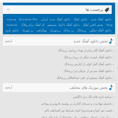
اسفند ۱۳۹۸
برچسب ها
tags
بهمن ۱۳۹۸
دی ۱۳۹۸
دانلود آهنگ جدید
دانلود آهنگ
دانلود آهنگ جدید ایرانی
Download New
rozsong
Song
پخش آنلاین آهنگ
دانلود آهنگ با لینک مستقیم
کد آهنگ برای وبلاگ
rozmusic
آذر ۱۳۹۸
دانلود آهنگ غمگین
رزسانگ
رز سانگ
رزموزیک
بیوگرافی
رز موزیک
دانلود بازي
آبان ۱۳۹۸
جديد اندرويد
آهنگ
دانلود بازي هيجان انگيز اندرويد
تعبیر خواب
آهنگ جدید
مهر ۱۳۹۸
بخش دانلود آهنگ جدید
آرشیو
شهریور ۱۳۹۸
دانلود آهنگ گام زمان از بهداد بیرانوند رزسانگ
مرداد ۱۳۹۸
دانلود آهنگ غنیمت جنگی از برزیا رزسانگ
تیر ۱۳۹۸
دانلود آهنگ گیتار کولی از کیارش رزسانگ
خرداد ۱۳۹۸
دانلود آهنگ منو ببر از عرفان ابرا رزسانگ
اردیبهشت ۱۳۹۸
دانلود آهنگ نمیتونم از علی عبدالمالکی رزسانگ
فروردین ۱۳۹۸
اسفند ۱۳۹۷
بخش موزیک های مختلف
آرشیو
بهمن ۱۳۹۷
برنامه بازی های لیگ برتر انگلیس
دی ۱۳۹۷
تحصیل مهاجرت و سرمایه گذاری در روسیه بلاروس و رومانی
آذر ۱۳۹۷
قیمت تور کوبا و هزینه ویزا کوبا، شرایط تور اقساطی باکو
آبان ۱۳۹۷
بروکر اوتت، انتخابی مطمئن برای معامله‌گران بازارهای جهانی
مهر ۱۳۹۷