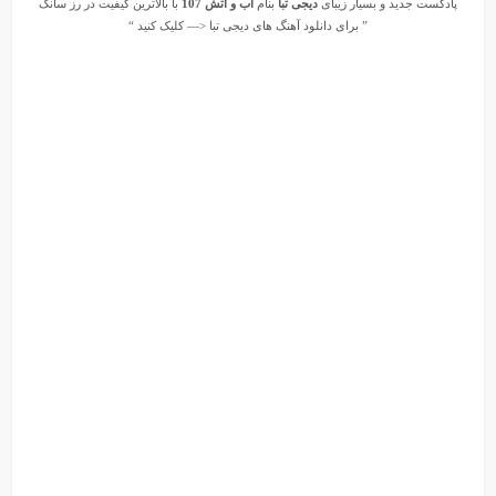
پادکست جدید و بسیار زیبای
دیجی تبا
بنام
آب و آتش 107
با بالاترین کیفیت در رز سانگ
” برای دانلود آهنگ های
دیجی تبا
<— کلیک کنید “