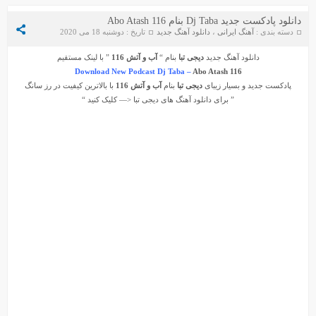
دانلود پادکست جدید Dj Taba بنام Abo Atash 116
دسته بندی :
آهنگ ایرانی
،
دانلود آهنگ جدید
تاریخ : دوشنبه 18 می 2020
دانلود آهنگ جدید
دیجی تبا
بنام “
آب و آتش 116
” با لینک مستقیم
Download New Podcast Dj Taba –
Abo Atash 116
پادکست جدید و بسیار زیبای
دیجی تبا
بنام
آب و آتش 116
با بالاترین کیفیت در رز سانگ
” برای دانلود آهنگ های
دیجی تبا
<— کلیک کنید “
دانلود آهنگ جواد سنگونی به نام امام
دانلود ورژن پیانو آهنگ یوسف زمانی به نام پریزاد
سیروان خسروی - مونولوگ