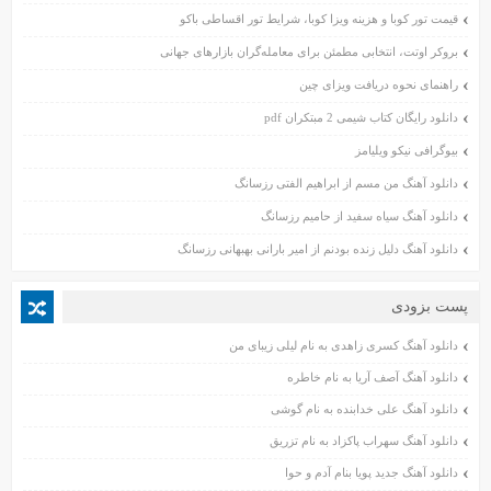
شهریور ۱۴۰۲
قیمت تور کوبا و هزینه ویزا کوبا، شرایط تور اقساطی باکو
مرداد ۱۴۰۲
بروکر اوتت، انتخابی مطمئن برای معامله‌گران بازارهای جهانی
تیر ۱۴۰۲
راهنمای نحوه دریافت ویزای چین
خرداد ۱۴۰۲
دانلود رایگان کتاب شیمی 2 مبتکران pdf
اردیبهشت ۱۴۰۲
بیوگرافی نیکو ویلیامز
فروردین ۱۴۰۲
آبان ۱۴۰۱
دانلود آهنگ من مسم از ابراهیم الفتی رزسانگ
مهر ۱۴۰۱
دانلود آهنگ سیاه سفید از حامیم رزسانگ
شهریور ۱۴۰۱
دانلود آهنگ دلیل زنده بودنم از امیر بارانی بهبهانی رزسانگ
مرداد ۱۴۰۱
تیر ۱۴۰۱
پست بزودی
خرداد ۱۴۰۱
دانلود آهنگ کسری زاهدی به نام لیلی زیبای من
اردیبهشت ۱۴۰۱
فروردین ۱۴۰۱
دانلود آهنگ آصف آریا به نام خاطره
اسفند ۱۴۰۰
دانلود آهنگ علی خدابنده به نام گوشی
بهمن ۱۴۰۰
دانلود آهنگ سهراب پاکزاد به نام تزریق
دی ۱۴۰۰
دانلود آهنگ جدید پویا بنام آدم و حوا
آذر ۱۴۰۰