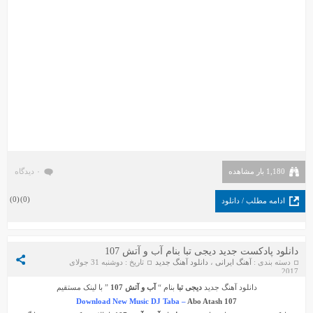
1,180 بار مشاهده
۰ دیدگاه
)
0
(
)
0
(
ادامه مطلب / دانلود
دانلود پادکست جدید دیجی تبا بنام آب و آتش 107
دسته بندی :
آهنگ ایرانی
،
دانلود آهنگ جدید
تاریخ : دوشنبه 31 جولای
2017
دانلود آهنگ جدید
دیجی تبا
بنام “
آب و آتش 107
” با لینک مستقیم
Download New Music DJ Taba –
Abo Atash 107