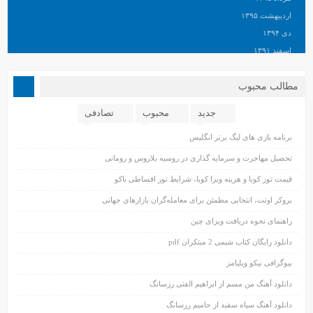
اردیبهشت ۱۳۹۵
دی ۱۳۹۴
اسفند ۱۳۹۱
مطالب محبوب
جدید
محبوب
تصادفی
برنامه بازی های لیگ برتر انگلیس
تحصیل مهاجرت و سرمایه گذاری در روسیه بلاروس و رومانی
قیمت تور کوبا و هزینه ویزا کوبا، شرایط تور اقساطی باکو
بروکر اوتت، انتخابی مطمئن برای معامله‌گران بازارهای جهانی
راهنمای نحوه دریافت ویزای چین
دانلود رایگان کتاب شیمی 2 مبتکران pdf
بیوگرافی نیکو ویلیامز
دانلود آهنگ من مسم از ابراهیم الفتی رزسانگ
دانلود آهنگ سیاه سفید از حامیم رزسانگ