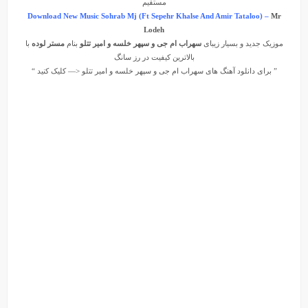
مستقیم
Download New Music Sohrab Mj (Ft Sepehr Khalse And Amir Tataloo) –
Mr‌
Lodeh
موزیک جدید و بسیار زیبای
سهراب ام جی و سپهر خلسه و امیر تتلو
بنام
مستر لوده
با
بالاترین کیفیت در رز سانگ
” برای دانلود آهنگ های
سهراب ام جی
و
سپهر خلسه
و
امیر تتلو
<— کلیک کنید “