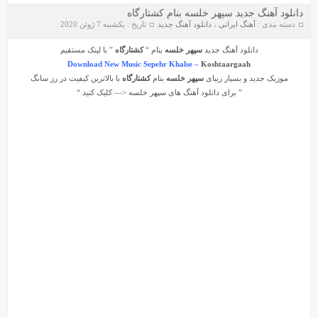
دانلود آهنگ جدید سپهر خلسه بنام کشتارگاه
دسته بندی :
آهنگ ایرانی
،
دانلود آهنگ جدید
تاریخ : یکشنبه 7 ژوئن 2020
دانلود آهنگ جدید
سپهر خلسه
بنام “
کشتارگاه
” با لینک مستقیم
Download New Music Sepehr Khalse –
Koshtaargaah
موزیک جدید و بسیار زیبای
سپهر خلسه
بنام
کشتارگاه
با بالاترین کیفیت در رز سانگ
” برای دانلود آهنگ های
سپهر خلسه
<— کلیک کنید “