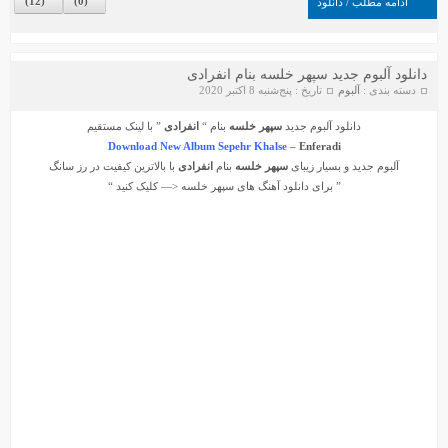
)
12
(
)
0
(
ادامه مطلب / دانلود
دانلود آلبوم جدید سپهر خلسه بنام انفرادی
دسته بندی :
آلبوم
تاریخ : پنج‌شنبه 8 اکتبر 2020
دانلود آلبوم جدید
سپهر خلسه
بنام “
انفرادی
” با لینک مستقیم
Download New Album Sepehr Khalse –
Enferadi
آلبوم جدید و بسیار زیبای
سپهر خلسه
بنام
انفرادی
با بالاترین کیفیت در رز سانگ
” برای دانلود آهنگ های
سپهر خلسه
<— کلیک کنید “