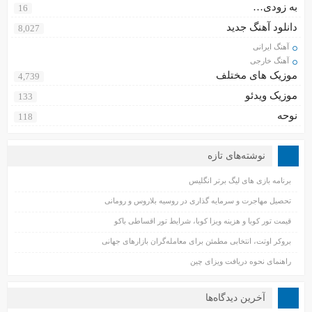
به زودی…
16
دانلود آهنگ جدید
8,027
آهنگ ایرانی
آهنگ خارجی
موزیک های مختلف
4,739
موزیک ویدئو
133
نوحه
118
نوشته‌های تازه
برنامه بازی های لیگ برتر انگلیس
تحصیل مهاجرت و سرمایه گذاری در روسیه بلاروس و رومانی
قیمت تور کوبا و هزینه ویزا کوبا، شرایط تور اقساطی باکو
بروکر اوتت، انتخابی مطمئن برای معامله‌گران بازارهای جهانی
راهنمای نحوه دریافت ویزای چین
آخرین دیدگاه‌ها