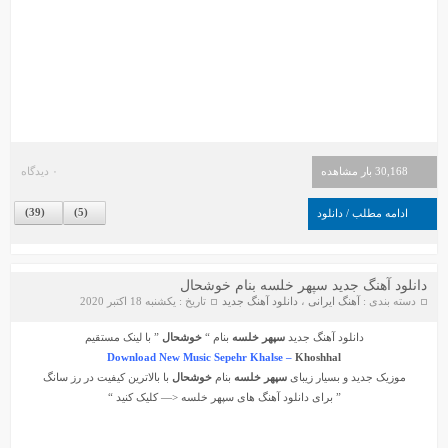
30,168 بار مشاهده
۰ دیدگاه
)
39
(
)
5
(
ادامه مطلب / دانلود
دانلود آهنگ جدید سپهر خلسه بنام خوشحال
دسته بندی :
آهنگ ایرانی
،
دانلود آهنگ جدید
تاریخ : یکشنبه 18 اکتبر 2020
دانلود آهنگ جدید
سپهر خلسه
بنام “
خوشحال
” با لینک مستقیم
Download New Music Sepehr Khalse –
Khoshhal
موزیک جدید و بسیار زیبای
سپهر خلسه
بنام
خوشحال
با بالاترین کیفیت در رز سانگ
” برای دانلود آهنگ های
سپهر خلسه
<— کلیک کنید “