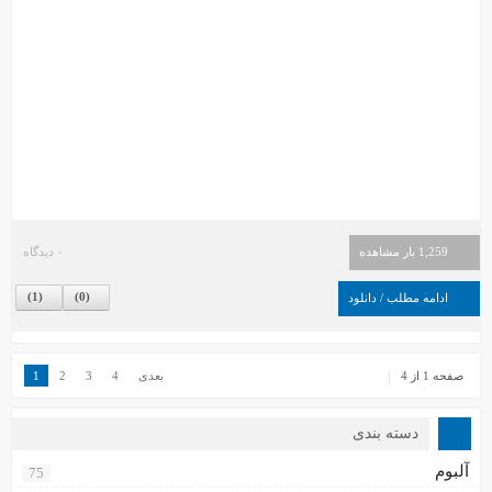
1,259 بار مشاهده
۰ دیدگاه
)
1
(
)
0
(
ادامه مطلب / دانلود
صفحه 1 از 4
بعدی
4
3
2
1
دسته بندی
آلبوم
75