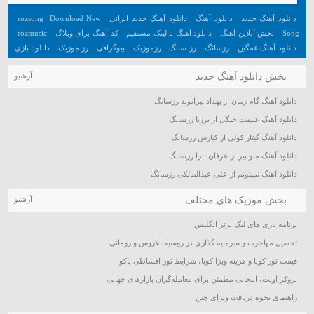
دانلود آهنگ جدید
دانلود آهنگ
دانلود آهنگ جدید ایرانی
Download New
rozsong
Song
پخش آنلاین آهنگ
دانلود آهنگ با لینک مستقیم
کد آهنگ برای وبلاگ
rozmusic
دانلود آهنگ غمگین
رزسانگ
رز سانگ
رزموزیک
بیوگرافی
رز موزیک
دانلود بازي
جديد اندرويد
آهنگ
دانلود بازي هيجان انگيز اندرويد
تعبیر خواب
آهنگ جدید
بخش دانلود آهنگ جدید
آرشیو
دانلود آهنگ گام زمان از بهداد بیرانوند رزسانگ
دانلود آهنگ غنیمت جنگی از برزیا رزسانگ
دانلود آهنگ گیتار کولی از کیارش رزسانگ
دانلود آهنگ منو ببر از عرفان ابرا رزسانگ
دانلود آهنگ نمیتونم از علی عبدالمالکی رزسانگ
بخش موزیک های مختلف
آرشیو
برنامه بازی های لیگ برتر انگلیس
تحصیل مهاجرت و سرمایه گذاری در روسیه بلاروس و رومانی
قیمت تور کوبا و هزینه ویزا کوبا، شرایط تور اقساطی باکو
بروکر اوتت، انتخابی مطمئن برای معامله‌گران بازارهای جهانی
راهنمای نحوه دریافت ویزای چین