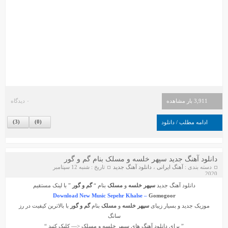
3,911 بار مشاهده
۰ دیدگاه
)
3
(
)
0
(
ادامه مطلب / دانلود
دانلود آهنگ جدید سپهر خلسه و مسلک بنام گم و گور
دسته بندی :
آهنگ ایرانی
،
دانلود آهنگ جدید
تاریخ : شنبه 12 سپتامبر
2020
دانلود آهنگ جدید
سپهر خلسه
و
مسلک
بنام “
گم و گور
” با لینک مستقیم
Download New Music Sepehr Khalse –
Gomogoor
موزیک جدید و بسیار زیبای
سپهر خلسه
و
مسلک
بنام
گم و گور
با بالاترین کیفیت در رز
سانگ
” برای دانلود آهنگ های
سپهر خلسه
و
مسلک
<— کلیک کنید “