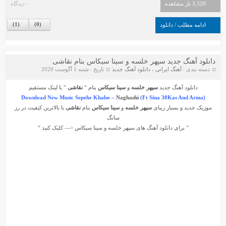
3,520 بار مشاهده
۰ دیدگاه
)
1
(
)
0
(
ادامه مطلب / دانلود
دانلود آهنگ جدید سپهر خلسه و سینا سیکاس بنام نقاشی
دسته بندی :
آهنگ ایرانی
،
دانلود آهنگ جدید
تاریخ : شنبه 1 آگوست 2020
دانلود آهنگ جدید
سپهر خلسه
و
سینا سیکاس
بنام “
نقاشی
” با لینک مستقیم
Download New Music Sepehr Khalse –
Naghashi
(Ft Sina 30Kas And Arma)
موزیک جدید و بسیار زیبای
سپهر خلسه
و
سینا سیکاس
بنام
نقاشی
با بالاترین کیفیت در رز
سانگ
” برای دانلود آهنگ های
سپهر خلسه
و
سینا سیکاس
<— کلیک کنید “