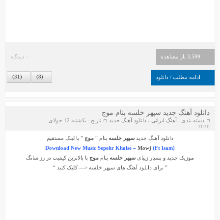
3,599 بار مشاهده
۰ دیدگاه
)
31
(
)
8
(
ادامه مطلب / دانلود
دانلود آهنگ جدید سپهر خلسه بنام موج
دسته بندی :
آهنگ ایرانی
،
دانلود آهنگ جدید
تاریخ : یکشنبه 12 جولای
2020
دانلود آهنگ جدید
سپهر خلسه
بنام “
موج
” با لینک مستقیم
Download New Music Sepehr Khalse –
Mowj
(Ft Isam)
موزیک جدید و بسیار زیبای
سپهر خلسه
بنام
موج
با بالاترین کیفیت در رز سانگ
” برای دانلود آهنگ های
سپهر خلسه
<— کلیک کنید “