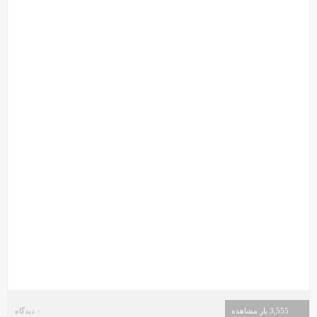
3,555 بار مشاهده
۰ دیدگاه