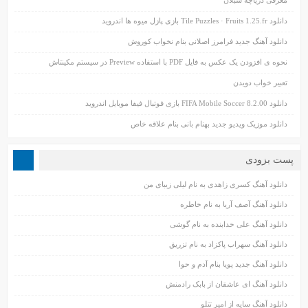
دانلود Tile Puzzles · Fruits 1.25.fr بازی پازل میوه ها اندروید
دانلود آهنگ جدید فرامرز اصلانی بنام نخواب کوروش
نحوه ی افزودن یک عکس به فایل PDF با استفاده Preview در سیستم مکینتاش
تعبیر خواب دویدن
دانلود FIFA Mobile Soccer 8.2.00 بازی فوتبال فیفا موبایل اندروید
دانلود موزیک ویدیو جدید بهنام بانی بنام علاقه خاص
پست بزودی
دانلود آهنگ کسری زاهدی به نام لیلی زیبای من
دانلود آهنگ آصف آریا به نام خاطره
دانلود آهنگ علی خدابنده به نام گوشی
دانلود آهنگ سهراب پاکزاد به نام تزریق
دانلود آهنگ جدید پویا بنام آدم و حوا
دانلود آهنگ ای عاشقان از بابک رادمنش
دانلود آهنگ سایه از امیر تتلو