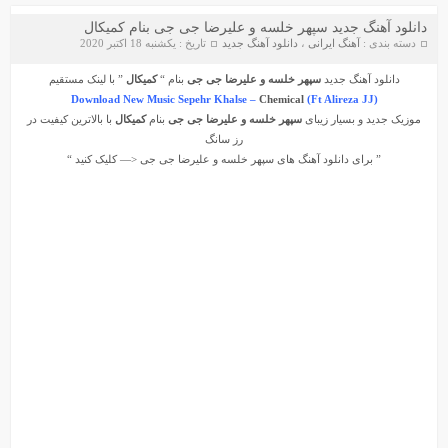
دانلود آهنگ جدید سپهر خلسه و علیرضا جی جی بنام کمیکال
دسته بندی :
آهنگ ایرانی
،
دانلود آهنگ جدید
تاریخ : یکشنبه 18 اکتبر 2020
دانلود آهنگ جدید
سپهر خلسه و علیرضا جی جی
بنام “
کمیکال
” با لینک مستقیم
Download New Music Sepehr Khalse –
Chemical
(Ft Alireza JJ)
موزیک جدید و بسیار زیبای
سپهر خلسه و علیرضا جی جی
بنام
کمیکال
با بالاترین کیفیت در
رز سانگ
” برای دانلود آهنگ های
سپهر خلسه
و
علیرضا جی جی
<— کلیک کنید “
دانلود آهنگ جواد سنگونی به نام امام
دانلود ورژن پیانو آهنگ یوسف زمانی به نام پریزاد
سیروان خسروی - مونولوگ