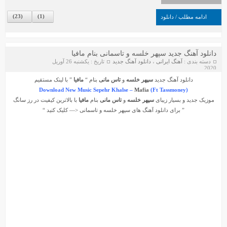
)
23
(
)
1
(
ادامه مطلب / دانلود
دانلود آهنگ جدید سپهر خلسه و تاسمانی بنام مافیا
دسته بندی :
آهنگ ایرانی
،
دانلود آهنگ جدید
تاریخ : یکشنبه 26 آوریل
2020
دانلود آهنگ جدید
سپهر خلسه
و
تاس مانی
بنام “
مافیا
” با لینک مستقیم
Download New Music Sepehr Khalse –
Mafia
(Ft Tassmoney)
موزیک جدید و بسیار زیبای
سپهر خلسه
و
تاس مانی
بنام
مافیا
با بالاترین کیفیت در رز سانگ
” برای دانلود آهنگ های
سپهر خلسه
و
تاسمانی
<— کلیک کنید “