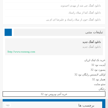
دانلود آهنگ چی شد از مهدی احمدوند
دانلود آهنگ کما از میلاد راستاد
دانلود آهنگ خون از میلاد راستاد و علیرضا ای ام پی
تبلیغات متنی
دانلود آهنگ جدید
دانلود آهنگ جدید
http://www.rozsong.com/
خرید بک لینک ارزان
آپدیت نود 32
پسورد نود 32
اوکلی لایسنس رایگان نود 32
همیار نود 32
سئو سایت
رایگان
خرید آنتی ویروس نود 32
برچسب ها
tags