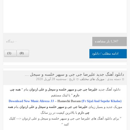
1,347 بار مشاهده
۰ دیدگاه
)
1
(
)
0
(
ادامه مطلب / دانلود
دانلود آهنگ جدید علیرضا جی جی و سپهر خلسه و سیجل و علی اردوان بنام همه چی دارم
دسته بندی :
موزیک های مختلف
تاریخ : سه‌شنبه 28 آوریل 2020
دانلود آهنگ جدید
علیرضا جی جی و سپهر خلسه و سیجل و علی اردوان
بنام “
همه چی
دارم
” با لینک مستقیم
Download New Music Alireza JJ –
Hamechi Daram
(Ft Sijal And Sepehr Khalse)
موزیک جدید و بسیار زیبای
علیرضا جی جی و سپهر خلسه و سیجل و علی اردوان
بنام
همه
چی دارم
با بالاترین کیفیت در رز سانگ
” برای دانلود آهنگ های
علیرضا جی جی
و
سپهر خلسه
و
سیجل
و
علی اردوان
<— کلیک
کنید “