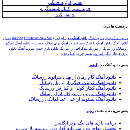
تعمیر لوازم خانگی
خرید ممبر کانال اینستاگرام
خوش کده
رچسب ها
tags
انلود آهنگ جدید
دانلود آهنگ
دانلود آهنگ جدید ایرانی
Download New Song
rozsong
پخش
نلاین آهنگ
دانلود آهنگ با لینک مستقیم
کد آهنگ برای وبلاگ
rozmusic
دانلود آهنگ غمگین
زسانگ
رز سانگ
رزموزیک
بیوگرافی
رز موزیک
دانلود بازي جديد اندرويد
آهنگ
دانلود
ازي هيجان انگيز اندرويد
تعبیر خواب
آهنگ جدید
خش دانلود آهنگ جدید
آرشیو
دانلود آهنگ گام زمان از بهداد بیرانوند رزسانگ
دانلود آهنگ غنیمت جنگی از برزیا رزسانگ
دانلود آهنگ گیتار کولی از کیارش رزسانگ
دانلود آهنگ منو ببر از عرفان ابرا رزسانگ
دانلود آهنگ نمیتونم از علی عبدالمالکی رزسانگ
خش موزیک های مختلف
آرشیو
برنامه بازی های لیگ برتر انگلیس
تحصیل مهاجرت و سرمایه گذاری در روسیه بلاروس و