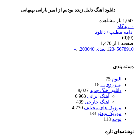
دانلود آهنگ دلیل زنده بودنم از امیر بارانی بهبهانی
1,04 بار مشاهده
دیدگاه
دامه مطلب / دانلود
)
0
(
)
0
فحه 1 از 1,470
1
9
8
7
6
5
4
3
2
1
بعدی
40
30
20
...
«
سته بندی
آلبوم
75
به زودی…
16
دانلود آهنگ جدید
8,027
آهنگ ایرانی
6,963
آهنگ خارجی
439
موزیک های مختلف
4,739
موزیک ویدئو
133
نوحه
118
وشته‌های تازه