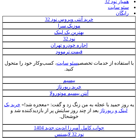
همیار نود 32
سئو سایت
رایگان
خرید آنتی ویروس نود 32
موزیک سرا
بهترین بک لینک
نود 32
اجاره خودرو تهران
قیمت ترموود
با استفاده از خدمات تخصصی
سئو سایت
، کسب‌وکار خود را متحول
کنید.
بیسیم
خرید رپورتاژ
آنتن بیسیم موتورولا
یه روز حمید با عجله به من زنگ زد و گفت: «معجزه شد!»
خرید بک
لینک و رپورتاژ
بعد از چند روز سایتش پر از بازدیدکننده شد و
خوشحال.
جواب کامل آمیرزا اپدیت جدید 1404
نود 32 لایسنس