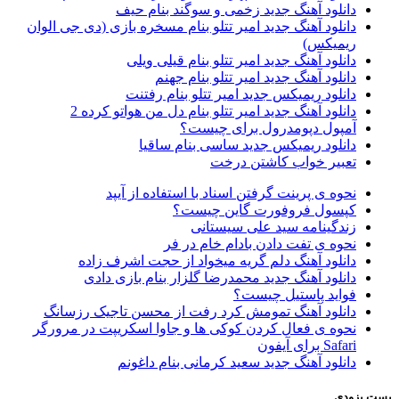
دانلود آهنگ جدید زخمی و سوگند بنام حیف
دانلود آهنگ جدید امیر تتلو بنام مسخره بازی (دی جی الوان
ریمیکس)
دانلود آهنگ جدید امیر تتلو بنام قیلی ویلی
دانلود آهنگ جدید امیر تتلو بنام جهنم
دانلود ریمیکس جدید امیر تتلو بنام رفتنت
دانلود آهنگ جدید امیر تتلو بنام دل من هواتو کرده 2
آمپول دپومدرول برای چیست؟
دانلود ریمیکس جدید ساسی بنام ساقیا
تعبیر خواب کاشتن درخت
نحوه ی پرینت گرفتن اسناد با استفاده از آیپد
کپسول فروفورت گاین چیست؟
زندگینامه سید علی سیستانی
نحوه ی تفت دادن بادام خام در فر
دانلود آهنگ دلم گریه میخواد از حجت اشرف زاده
دانلود آهنگ جدید محمدرضا گلزار بنام بازی دادی
فواید پاستیل چیست؟
دانلود آهنگ تمومش کرد رفت از محسن تاجیک رزسانگ
نحوه ی فعال کردن کوکی ها و جاوا اسکریپت در مرورگر
Safari برای آیفون
دانلود آهنگ جدید سعید کرمانی بنام داغونم
ست بزودی