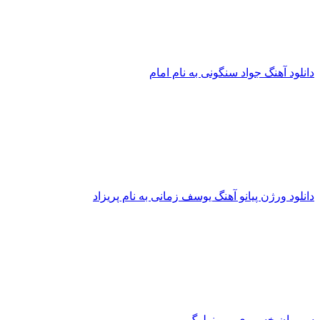
انلود آهنگ جواد سنگونی به نام امام
انلود ورژن پیانو آهنگ یوسف زمانی به نام پریزاد
یروان خسروی - مونولوگ