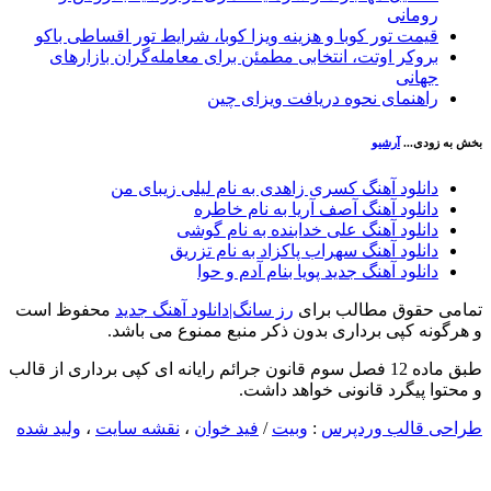
رومانی
قیمت تور کوبا و هزینه ویزا کوبا، شرایط تور اقساطی باکو
بروکر اوتت، انتخابی مطمئن برای معامله‌گران بازارهای
جهانی
راهنمای نحوه دریافت ویزای چین
خش به زودی...
آرشیو
دانلود آهنگ کسری زاهدی به نام لیلی زیبای من
دانلود آهنگ آصف آریا به نام خاطره
دانلود آهنگ علی خدابنده به نام گوشی
دانلود آهنگ سهراب پاکزاد به نام تزریق
دانلود آهنگ جدید پویا بنام آدم و حوا
مامی حقوق مطالب برای
رز سانگ|دانلود آهنگ جدید
محفوظ است
 هرگونه کپی برداری بدون ذکر منبع ممنوع می باشد.
طبق ماده 12 فصل سوم قانون جرائم رایانه ای کپی برداری از قالب
 محتوا پیگرد قانونی خواهد داشت.
راحی قالب وردپرس
:
وبیت
/
فید خوان
،
نقشه سایت
،
ولید شده