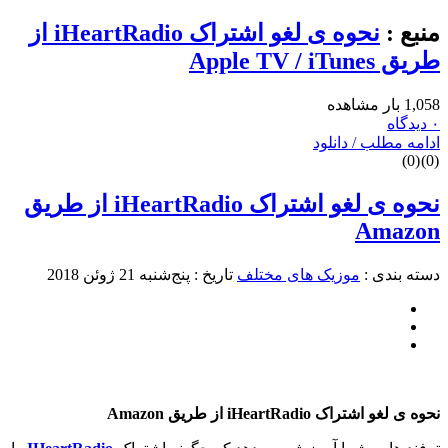
منبع :
نحوه ی لغو اشتراک iHeartRadio از
طریق Apple TV / iTunes
1,058 بار مشاهده
۰ دیدگاه
ادامه مطلب / دانلود
)
0
(
)
0
(
نحوه ی لغو اشتراک iHeartRadio از طریق
Amazon
دسته بندی :
موزیک های مختلف
تاریخ : پنج‌شنبه 21 ژوئن 2018
نحوه ی لغو اشتراک iHeartRadio از طریق Amazon