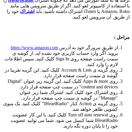
ترفند ها به شما آموزش می دهد که چگونه اشتراک
IHeartRadio
را
با استفاده از کامپیوتر لغو کنید. اگر از طریق سرویس هایی مانند
Amazon, Roku یا iTunes اشتراک داشته باشید, باید
اشتراک
خود را
از طریق آن سرویس لغو کنید.
مراحل :
از طریق مرورگر خود به آدرس
https://www.amazon.com
بروید. اگر وارد حساب کاربری خود نشده اید, از گوشه ی
سمت راست صفحه روی Sign In کلیک کنید, سپس اطلاعات
لازم را وارد کنید.
روی گزینه ی Account & Lists کلیک کنید. این گزینه تقریبا در
گوشه ی سمت راست صفحه قرار دارد.
روی Apps & more کلیک کنید. این گزینه زیر عنوان ″Digital
content and devices″ در سمت چپ صفحه قرار دارد.
روی اشتراک خود کلیک کنید. اشتراک شما زیر عنوان
″Manage″ در گوشه ی سمت چپ صفحه قرار دارد.
روی گزینه ی Action کنار “IHeartRadio” کلیک کنید. یک منوی
کشویی ظاهر خواهد شد.
روی Turn off auto renewal کلیک کنید. با این کار عضویت
IHeartRadio شما کنسل می شود. شما می توانید عضویت
خود را تا پایان دوره نگه دارید.