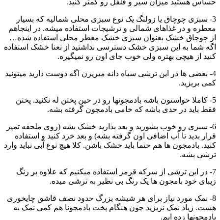
حساس هستید میزان سیر و فلفل رو کمتر کنید.
3- سبزی چوچاق یا زولنگ یک نوع سبزی محلی شمالیه که بسیار
معطره و در غذاهای شمالی و ترشیجات استفاده میشه. در اینجاهم
از چوچاق خشک بعنوان سبزی خشک معطر محلی استفاده شده…
اگه شما به این سبزی خشک دسترسی نداشتید از نعنا خشک استفاده
کنید از هیچی بهتره ولی خوب جای اون رو نمیگیره.
4- بعضی ها در این ترشی سیاه دانه میریزن اگه دوست دارید میتونید
کمی بریزید.
5- کاملا حواستون باشه بادمجونها رو در حین پختن له نکنید. پختن
فقط باید در حدی باشه که خامی بادمجون گرفته بشه.
6- سبزی رو خوب بشورید و بعد بذارید خشک بشه (روی ملحفه تمیز
قرار بدید تا آب اضافی اون گرفته بشه) و بعد خرد کنید و استفاده
کنید. بادمجون ها هم حتما باید خشک باشن. کلا هیچ نوع آبی نباید وارد
ترشی بشه.
7- در این ترشی از سرکه قرمز استفاده میکنیم که علاوه بر رنگ
زیبای خود بامجون ها یک رنگ بی نظیر به ترشی میده.
8- نمک مورد نیاز برای هر شیشه بزرگ حدود نصف قاشق چایخوری
هست. زیاد نمک نریزید چون هنگام پخت بادمجونا هم کمی نمک به
بادمجونها زده ایم.