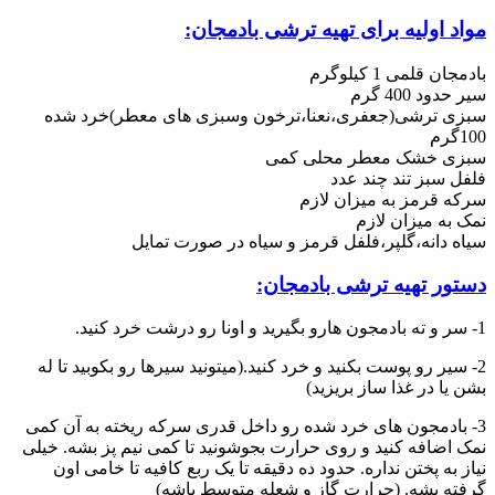
مواد اولیه برای تهیه ترشی بادمجان:
بادمجان قلمی 1 کیلوگرم
سیر حدود 400 گرم
سبزی ترشی(جعفری،نعنا،ترخون وسبزی های معطر)خرد شده
100گرم
سبزی خشک معطر محلی کمی
فلفل سبز تند چند عدد
سرکه قرمز به میزان لازم
نمک به میزان لازم
سیاه دانه،گلپر،فلفل قرمز و سیاه در صورت تمایل
دستور تهیه ترشی بادمجان:
1- سر و ته بادمجون هارو بگیرید و اونا رو درشت خرد کنید.
2- سیر رو پوست بکنید و خرد کنید.(میتونید سیرها رو بکوبید تا له
بشن یا در غذا ساز بریزید)
3- بادمجون های خرد شده رو داخل قدری سرکه ریخته به آن کمی
نمک اضافه کنید و روی حرارت بجوشونید تا کمی نیم پز بشه. خیلی
نیاز به پختن نداره. حدود ده دقیقه تا یک ربع کافیه تا خامی اون
گرفته بشه. (حرارت گاز و شعله متوسط باشه)