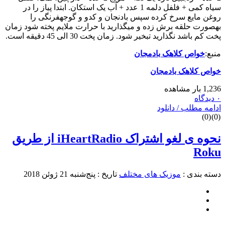
سیاه کمی + فلفل دلمه 1 عدد + آب یک استکان. ابتدا پیاز را در
روغن مایع سرخ کرده سپس بادنجان و کدو و گوجه‎فرنگی را
به‎صورت حلقه برش زده و می‎گذارید با حرارت ملایم پخته شود زمان
پخت کم باشد نگذارید تبخیر شود. زمان پخت 30 الی 45 دقیقه است.
منبع:
خواص کلاهک بادمجان
خواص کلاهک بادمجان
1,236 بار مشاهده
۰ دیدگاه
ادامه مطلب / دانلود
)
0
(
)
0
(
نحوه ی لغو اشتراک iHeartRadio از طریق
Roku
دسته بندی :
موزیک های مختلف
تاریخ : پنج‌شنبه 21 ژوئن 2018