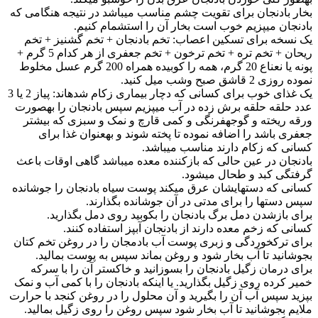
بخار بادنجان برای تقویت چشم مناسب می‎باشد در نتیجه هنگامی که
بادنجان می‎پزیم خوب است بخار آن را استشمام کنیم.
یک نسخه برای تسکین اعصاب: تخم بادنجان + تخم گشنیز + تخم
ریحان + تخم تره + تخم ترخون + تخم جعفری از هر کدام 5 گرم +
پونه یا نعناع 20 گرم، همه را کوبیده همراه 200 گرم عسل مخلوط
نموده روزی 2 قاشق صبح وشب میل کنید.
یک غذای خوب برای کسانی که دچار بیماری زکام شده‎اند: پیاز 2 یا 3
عدد حلقه حلقه برش زده در آب می‎پزیم سپس بادنجان را به‎صورت
ورقه ریخته و گوجه‎فرنگی و کمی قارچ و نمک و سبزی که بیشتر
جعفری باشد را اضافه نموده تا پخته شوند و به‎عنوان غذا برای
کسانی که زکام دارند مناسب می‎باشد.
بادنجان در عین حالی که بازکننده معده می‎باشد گاهی اوقات باعث
گرفتگی کبد و طحال می‎شود.
کسانی که دست‎هایشان عرق می‎کند پوست سیاه بادنجان را جوشانده
سپس دستها را برای مدتی در آن جوشانده بگذارند.
برای بازشدن دمل برگ بادنجان را بکوبید روی دمل بگذارید.
کسانی که زخم معده دارند از بادنجان آب‎پز استفاده کنند.
برای ترک‎خوردگی و زبری پوست آب بادمجان را در روغن تخم کتان
بجوشانید تا آب بخار شود و روغن بماند سپس به پوست بمالید.
برای درمان زگیل بادنجان را بسوزانید و خاکستر آن را با سرکه
خمیر کرده روی زگیل بگذارید. یا اینکه بادنجان را با کمی آب و نمک
بپزید سپس آب آن را بگیرید و آن محلول را در روغن کنجد با حرارت
ملایم بجوشانید تا آب بخار شود سپس روغن را روی زگیل بمالید.