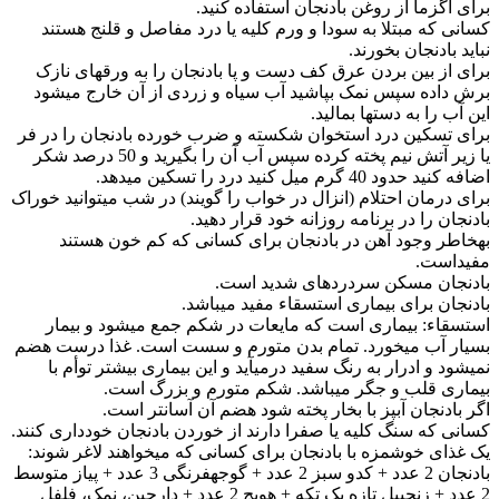
برای اگزما از روغن بادنجان استفاده کنید.
کسانی که مبتلا به سودا و ورم کلیه یا درد مفاصل و قلنج هستند
نباید بادنجان بخورند.
برای از بین بردن عرق کف دست و پا بادنجان را به ورق‎های نازک
برش داده سپس نمک بپاشید آب سیاه و زردی از آن خارج می‎شود
این آب را به دستها بمالید.
برای تسکین درد استخوان شکسته و ضرب خورده بادنجان را در فر
یا زیر آتش نیم پخته کرده سپس آب آن را بگیرید و 50 درصد شکر
اضافه کنید حدود 40 گرم میل کنید درد را تسکین می‎دهد.
برای درمان احتلام (انزال در خواب را گویند) در شب می‎توانید خوراک
بادنجان را در برنامه روزانه خود قرار دهید.
به‎خاطر وجود آهن در بادنجان برای کسانی که کم خون هستند
مفیداست.
بادنجان مسکن سردردهای شدید است.
بادنجان برای بیماری استسقاء مفید می‎باشد.
استسقاء: بیماری است که مایعات در شکم جمع می‎شود و بیمار
بسیار آب می‎خورد. تمام بدن متورم و سست است. غذا درست هضم
نمی‎شود و ادرار به رنگ سفید درمی‎آید و این بیماری بیشتر توأم با
بیماری قلب و جگر می‎باشد. شکم متورم و بزرگ است.
اگر بادنجان آب‎پز با بخار پخته شود هضم آن آسان‎تر است.
کسانی که سنگ کلیه یا صفرا دارند از خوردن بادنجان خودداری کنند.
یک غذای خوشمزه با بادنجان برای کسانی که می‎خواهند لاغر شوند:
بادنجان 2 عدد + کدو سبز 2 عدد + گوجه‎فرنگی 3 عدد + پیاز متوسط
2 عدد + زنجبیل تازه یک تکه + هویج 2 عدد + دارچین، نمک، فلفل