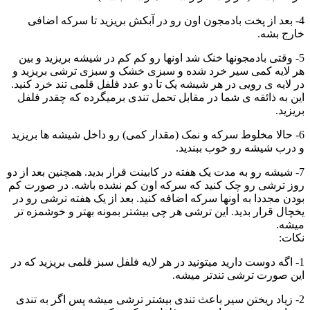
4- بعد از پخت بادمجون اون رو در آبکش بریزید تا سرکه اضافی
خارج بشه.
5- وقتی بادمجونها خنک شد اونها رو کم کم در شیشه بریزید و بین
هر لایه کمی سیر خرد شده و سبزی خشک و سبزی ترشی بریزید و
در لایه ی رویی در هر شیشه یک تا دو عدد فلفل قلمی تند خرد کنید.
این به ذائقه ی شما در مقابل تحمل تندی برمیگرده که چقدر فلفل
بریزید.
6- حالا مخلوط سرکه و نمک (مقدار کمی) رو داخل شیشه ها بریزید
و درب شیشه رو خوب ببندید.
7- شیشه رو به مدت یک هفته در کابینت قرار بدید. همچنین بعد از دو
روز ترشی رو چک کنید که سرکه اون کم نشده باشه. در صورت کم
بودن مجددا به اونها سرکه اضافه کنید. بعد از یک هفته ترشی رو در
یخچال قرار بدید. این ترشی هر چی بیشتر بمونه بهتر و خوشمزه تر
میشه.
نکات:
1- اگه دوست دارید میتونید در هر لایه فلفل سبز قلمی بریزید که در
این صورت ترشی تندتر میشه.
2- زیاد ریختن سیر باعث تندی بیشتر ترشی میشه پس اگر به تندی