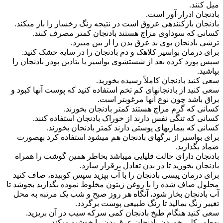
میل کنند.
بادنجان ادرار آور است.
بادنجان بازکننده‎ی عروق است در نتیجه رنگ رخسار را باز می‎کند.
کسانی که سوداوی مزاج هستند بادنجان کمتر مصرف کنند.
ترشی بادنجان بوی بد عرق بدن را از بین می‎برد.
برای درمان بواسیر کلاهک و دم بادنجان را در سایه خشک کنید.
سپس پورد کرده بعد از شستشوی بواسیر با بتادین پودر بادنجان را
بپاشید.
سعی کنید بادنجان کاملاً رسیده بخورید.
سعی کنید از بادنجان‎های کم تخم استفاده کنید که پوست آن‎ها کبود و
براق باشد چون نوع آن‎ها مرغوب‎تر است.
کسانی که گرم مزاج هستند کمتر بادنجان بخورند.
کسانی که تنگی نفس دارند از خوراک بادنجان استفاده کنند.
کسانی که بیماری‎های پوستی دارند کمتر بادنجان بخورند.
برای بواسیر از برگ‎های بادنجان هم می‎شود استفاده کرد به‎صورت
ضماد بگذارید.
بادنجان دارای حالت قلیایی می‎باشد بخاطر همین گوشت را همراه
بادنجان بخورید تا در بدن تعادل برقرار سازد.
برای درمان پیسی بادنجان را با آب بپزید سپس کوبیده، صاف کنید
محلول صاف شده را با روغن زیتون مخلوط نموده بگذارید بجوشد تا
آب بادنجان بخار شود، آن‎گاه هر روز صبح و شب یک مرتبه به محل
تغییر رنگ بمالید تا رنگ طبیعی پوست برگردد.
سعی کنید هنگام طبخ بادنجان کمی سرکه سیب در آن بریزید.
به‎طور کلی خوردن بادنجان عرق بدن را خوشبو می‎کند.