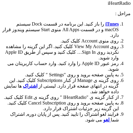
iHeartRadio
مراحل :
iTunes
را باز کنید. این برنامه در قسمت Dock سیستم
macOS و در قسمت All Apps منوی Start سیستم ویندوز قرار
دارد.
روی منوی Account کلیک کنید.
روی View My Account کلیک کنید. اگر این گزینه را مشاهده
نکردید روی Sign In… کلیک کنید و سپس از طریق Apple ID
وارد شوید.
رمز عبور Apple ID را وارد کنید. وارد حساب کاربریتان می
شوید.
به پایین صفحه بروید و روی ″Settings ″ کلیک کنید.
روی گزینه ی Manage از کنار Subscriptions کلیک کنید. این
گزینه در انتهای صفحه قرار دارد. لیستی از
اشتراک
ها نمایش
داده خواهد شد.
از کنار گزینه ی ″IHeartRadio ″ روی گزینه ی Edit کلیک کنید.
به پایین صفحه بروید و روی Cancel Subscription کلیک کنید.
این گزینه زیر جزئیات اشتراک قرار دارد.
فرایند لغو اشتراک را تایید کنید. پس از پایان دوره, اشتراک
شما
لغو
می شود.