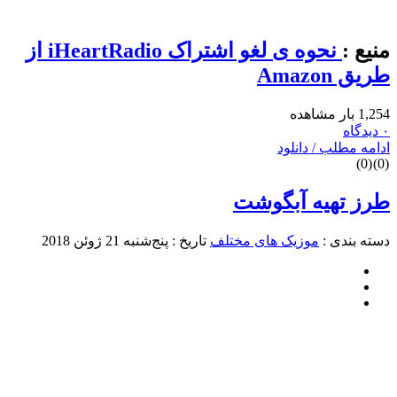
منیع :
نحوه ی لغو اشتراک iHeartRadio از
طریق Amazon
1,254 بار مشاهده
۰ دیدگاه
ادامه مطلب / دانلود
)
0
(
)
0
(
طرز تهیه آبگوشت
دسته بندی :
موزیک های مختلف
تاریخ : پنج‌شنبه 21 ژوئن 2018