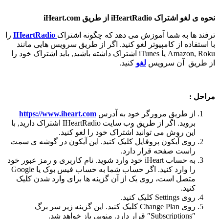
نحوه ی لغو اشتراک iHeartRadio از طریق iHeart.com
ترفند ها به شما آموزش می دهد که چگونه اشتراک
IHeartRadio
را
با استفاده از کامپیوتر لغو کنید. اگر از طریق سرویس هایی مانند
Amazon, Roku یا iTunes اشتراک داشته باشید, باید اشتراک خود را
از طریق آن سرویس
لغو
کنید.
مراحل :
از طریق مرورگر خود به آدرس
https://www.iheart.com
بروید. اگر از طریق وب سایت IHeartRadio اشتراک دارید, با
این روش می توانید اشتراک خود را لغو کنید.
روی آیکون پروفایل کلیک کنید. این آیکون در گوشه ی سمت
راست صفحه قرار دارد.
به حساب iHeart خود وارد شوید. نام کاربری و رمز عبور خود
را وارد کنید. اگر حساب شما به حساب فیس بوک یا Google
متصل است، روی یک از آن گزینه ها برای وارد شدن کلیک
کنید.
روی Settings کلیک کنید.
روی Change Plan کلیک کنید. این گزینه زیر سر برگ
″Subscriptions″ قرار دارد. منویی باز خواهد شد.