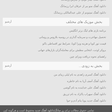
دانلود آهنگ منو ببر از عرفان ابرا رزسانگ
دانلود آهنگ نمیتونم از علی عبدالمالکی رزسانگ
بخش موزیک های مختلف
آرشیو
برنامه بازی های لیگ برتر انگلیس
تحصیل مهاجرت و سرمایه گذاری در روسیه بلاروس و رومانی
قیمت تور کوبا و هزینه ویزا کوبا، شرایط تور اقساطی باکو
بروکر اوتت، انتخابی مطمئن برای معامله‌گران بازارهای جهانی
راهنمای نحوه دریافت ویزای چین
بخش به زودی...
آرشیو
دانلود آهنگ کسری زاهدی به نام لیلی زیبای من
دانلود آهنگ آصف آریا به نام خاطره
دانلود آهنگ علی خدابنده به نام گوشی
دانلود آهنگ سهراب پاکزاد به نام تزریق
دانلود آهنگ جدید پویا بنام آدم و حوا
تمامی حقوق مطالب برای
رز سانگ|دانلود آهنگ جدید
محفوظ است و هرگونه کپی