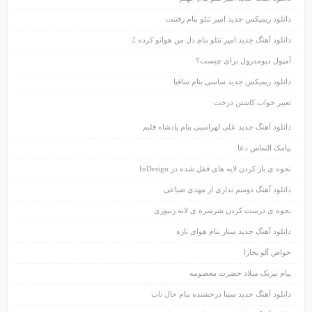
دانلود ریمیکس جدید امیر تتلو بنام رفتنت
دانلود آهنگ جدید امیر تتلو بنام دل من هواتو کرده 2
آمپول دپومدرول برای چیست؟
دانلود ریمیکس جدید ساسی بنام ساقیا
تعبیر خواب کاشتن درخت
دانلود آهنگ جدید علی لهراسبی بنام پادشاه قلبم
پیامک التماس دعا
نحوه ی باز کردن لایه های قفل شده در InDesign
دانلود آهنگ دوسم نداری از مهدی ضیاعی
نحوه ی درست کردن شرشره ی لانه زنبوری
دانلود آهنگ جدید ستار بنام هوای تازه
خواص آلو بخارا
پیام تبریک میلاد حضرت معصومه
دانلود آهنگ جدید سینا درخشنده بنام حال ناب