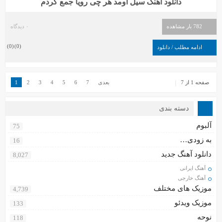
دانلود آهنگ سیل اومد هر چی رویا جمع کردم
782 بار مشاهده
۰ دیدگاه
)
0
(
)
0
(
ادامه مطلب / دانلود
صفحه 1 از 7
بعدی
7
6
5
4
3
2
1
دسته بندی
آلبوم
75
به زودی…
16
دانلود آهنگ جدید
8,027
آهنگ ایرانی
آهنگ خارجی
موزیک های مختلف
4,739
موزیک ویدئو
133
نوحه
118