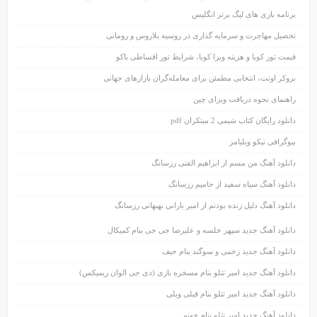
برنامه بازی های لیگ برتر انگلیس
تحصیل مهاجرت و سرمایه گذاری در روسیه بلاروس و رومانی
قیمت تور کوبا و هزینه ویزا کوبا، شرایط تور اقساطی باکو
بروکر اوتت، انتخابی مطمئن برای معامله‌گران بازارهای جهانی
راهنمای نحوه دریافت ویزای چین
دانلود رایگان کتاب شیمی 2 مبتکران pdf
بیوگرافی نیکو ویلیامز
دانلود آهنگ من مسم از ابراهیم الفتی رزسانگ
دانلود آهنگ سیاه سفید از حامیم رزسانگ
دانلود آهنگ دلیل زنده بودنم از امیر بارانی بهبهانی رزسانگ
دانلود آهنگ جدید سپهر خلسه و علیرضا جی جی بنام کمیکال
دانلود آهنگ جدید زخمی و سوگند بنام حیف
دانلود آهنگ جدید امیر تتلو بنام مسخره بازی (دی جی الوان ریمیکس)
دانلود آهنگ جدید امیر تتلو بنام قیلی ویلی
دانلود آهنگ جدید امیر تتلو بنام جهنم