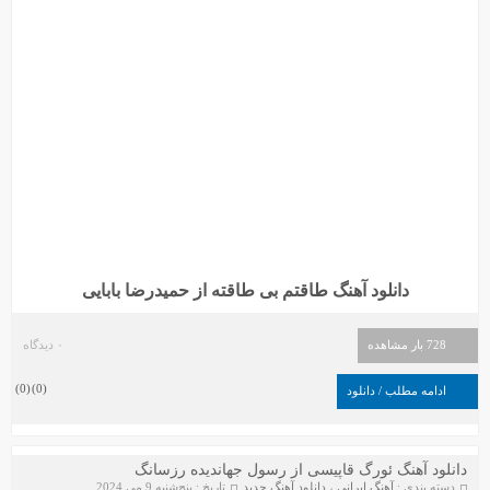
دانلود آهنگ طاقتم بی طاقته از حمیدرضا بابایی
728 بار مشاهده
۰ دیدگاه
)
0
(
)
0
(
ادامه مطلب / دانلود
دانلود آهنگ ئورگ قاپیسی از رسول جهاندیده رزسانگ
دسته بندی :
آهنگ ایرانی
،
دانلود آهنگ جدید
تاریخ : پنج‌شنبه 9 می 2024