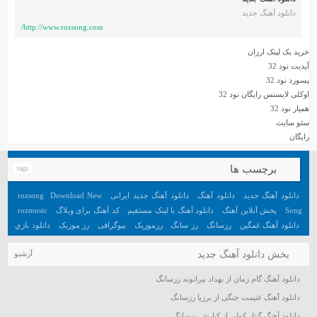
دانلود آهنگ جدید
http://www.rozsong.com/
خرید بک لینک ارزان
آپدیت نود 32
پسورد نود 32
اوکلی لایسنس رایگان نود 32
همیار نود 32
سئو سایت
رایگان
برچسب ها
tags
دانلود آهنگ جدید
دانلود آهنگ
دانلود آهنگ جدید ایرانی
Download New
rozsong
Song
پخش آنلاین آهنگ
دانلود آهنگ با لینک مستقیم
کد آهنگ برای وبلاگ
rozmusic
دانلود آهنگ غمگین
رزسانگ
رز سانگ
رزموزیک
بیوگرافی
رز موزیک
دانلود بازي
جديد اندرويد
آهنگ
دانلود بازي هيجان انگيز اندرويد
تعبیر خواب
آهنگ جدید
بخش دانلود آهنگ جدید
آرشیو
دانلود آهنگ گام زمان از بهداد بیرانوند رزسانگ
دانلود آهنگ غنیمت جنگی از برزیا رزسانگ
دانلود آهنگ گیتار کولی از کیارش رزسانگ