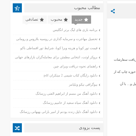
مطالب محبوب
جدید
محبوب
تصادفی
برنامه بازی های لیگ برتر انگلیس
تحصیل مهاجرت و سرمایه گذاری در روسیه بلاروس و رومانی
قیمت تور کوبا و هزینه ویزا کوبا، شرایط تور اقساطی باکو
بروکر اوتت، انتخابی مطمئن برای معامله‌گران بازارهای جهانی
دریافت سفارشات
راهنمای نحوه دریافت ویزای چین
موفقی است که بیش از 15 سال سابقه درخشان در حوزه چاپ که از
دانلود رایگان کتاب شیمی 2 مبتکران pdf
ل و… با آن
بیوگرافی نیکو ویلیامز
دانلود آهنگ من مسم از ابراهیم الفتی رزسانگ
دانلود آهنگ سیاه سفید از حامیم رزسانگ
دانلود آهنگ دلیل زنده بودنم از امیر بارانی بهبهانی رزسانگ
پست بزودی