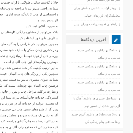
حالا با گذشت سالیان طولانی با ارائه خدما
بروکر اوتت، انتخابی مطمئن برای
شما به راحتی می‌توانید با مراجعه به وب‌سایت altenay.com نه تنها سفارش‌های چاپی خود را در 2 فرم 
و اختصاصی از چاپ کاتالوگ، ست اداری، جعبه،
معامله‌گران بازارهای جهانی
کارت ویزیت، و…
راهنمای نحوه دریافت ویزای چین
به صورت آنلاین ثبت کنید.
بلکه می‌توانید از مشاوره رایگان کارشناسا
سفارش‌ های خود استفاده کنید.
آخرین دیدگاه‌ها
همچنین می‌توانید کار طراحی را به آتلیه طرا
و در کمترین زمان ممکن با سلیقه خود سفارش خ
Zahra
در
دانلود ریمیکس جدید
بررسی قبل از تولید توسط نرم‌افزارهای تخ
ساسی بنام ساقیا
مهمترین ویژگی‌های این چاپ آلتینای است.
Zahra
در
دانلود ریمیکس جدید
به این ترتیب کیفیت کار شما تضمین شده و دا
ساسی بنام ساقیا
همچنین یکی از ویژگی‌های چاپ آلتینای، قی
شما به عنوان مشتری می‌توانید قیمت سفارش خ
Zahra
در
دانلود ریمیکس جدید
درضمن چاپ آلتینای تنها چاپخانه ایست که ا
ساسی بنام ساقیا
و نظارت بر کلیه مراحل چاپ و پس از چاپ ر
گستردگی خدمات چاپ‌آلتینای نیز به شما این 
اسماعیل حیدری
در
دانلود آهنگ تا
که هستید، بتوانید از خدمات آن در هر زمان و 
ازم دور شدی از حسین تهی
پس اگر از شیوه‌های سنتی چاپ دل خوشی ندا
Salomon Sko
در
دانلود آلبوم جدید
اگر به دنبال یک چاپخانه سریع و مطمئن هستی
به دستتان برساند به چاپ‌آلتینای مراجعه کنید.
رضا صادقی بنام زندگی کن
کلیه سفارشاتی که مجتمع چاپ‌ آلتینای به مشت