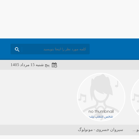
پنج شنبه 15 مرداد 1405
دانلود ورژن پیانو آهنگ یوسف زمانی به نام پریزاد
سیروان خسروی - مونولوگ