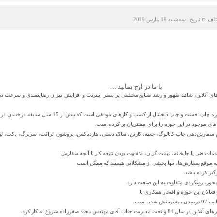
تلف
تاریخ : سه‌شنبه 19 مارس 2019
با ما در اوج بمانید …
های آنلاین، شاهد ظهور و رشد صنایع مختلفی بر بستر اینترنت و افزایش میزان رضایتمندی و سرعت 
چاپ‌آلتینای به عنوان تنها چاپخانه آنلاین در حوزه چاپ افست و چاپ دیجیتال از کسب و کارهای 
‌های موجود در این حوزه را برای مشتریان پر کرده است.
ام سفارش‌دهی
چاپ کاتالوگ
، جعبه، کارتن، ساک دستی، هاردباکس، بروشور، تراکت، سربرگ، پاکت، لیب
ات فنی یا چاپخانه، قیمت گران، متفاوت بودن نتیجه کار با آنچه سفارش
به موقع سفارش‌ها، تنها بخشی از مشکلاتی هستند که ممکن است
گیر کرده باشد.
حور، رویکردی متفاوت به این صنعت دارد.
الان این حوزه و افتخار همکاری با
ه است.
ای مهندس مجید صفرزاده شروع به کار کرد.