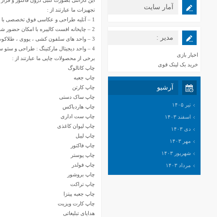
این گارانتی بصورت کتبی درون فاکتور و قرار
آمار سایت
تجهیزات ما عبارتند از :
1 – آتلیه طراحی و عکاسی فوق تخصصی با حضور اساتید بین المللی
2 – چاپخانه افست کالیبره با امکان حضور شما درون چاپخانه و نظارت بر تمامی مراحل چاپ
مدیر :
3 – واحد های سلفون کشی ، یووی ، طلاکوب ، صحافی ، جعبه سازی ، کارتن سازی و هاردباکس
4 – واحد دیجیتال مارکتینگ : طراحی و سئو سایت و صفحات اینستاگرام
اخبار بازی
برخی از محصولات چاپی ما عبارتند از :
خرید بک لینک قوی
چاپ کاتالوگ
چاپ جعبه
آرشیو
چاپ کارتن
چاپ ساک دستی
تیر ۱۴۰۵
چاپ هاردباکس
چاپ ست اداری
اسفند ۱۴۰۳
چاپ لیوان کاغذی
دی ۱۴۰۳
چاپ لیبل
مهر ۱۴۰۳
چاپ فاکتور
شهریور ۱۴۰۳
چاپ پوستر
چاپ فولدر
مرداد ۱۴۰۳
چاپ بروشور
خرداد ۱۴۰۳
چاپ تراکت
اردیبهشت ۱۴۰۳
چاپ جعبه پیتزا
اسفند ۱۴۰۲
چاپ کارت ویزیت
هدایای تبلیغاتی
بهمن ۱۴۰۲