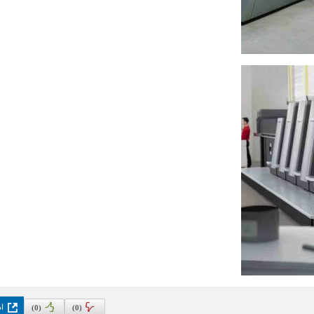
اد
)
0
(
)
0
(