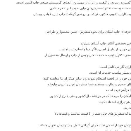
ت گسترده، سریع، با کیفیت و ارزان از مهمترین اعضای اکوسیستم صنعت چاپ کشور است.
عادی
 کارتن، تقویم، فاکتور، تراکت و بروشور گرفته تا چاپ لیبل، فولدر، پوستر،
ن حرفه‌ای چاپ‌ آلتینای برای نحوه سفارش، جنس محصول و طراحی
حی تخصصی آنلاین چاپ‌ آلتینای بسپارید
ود را از طریق ایمیل، تلگرام یا واتساپ تایید نمائید.
صصی، کنترل کیفیت، خدمات قبل و پس از چاپ و ارسال محصول از
رای گارانتی کامل است.
مت بسیار مناسب خدمات آن است.
ود را در لحظه استعلام نموده و با سایر همکاران ما مقایسه کنید.
مکان حضور و نظارت مستقیم شما مشتریان عزیز را درون چاپخانه
ا فرآهم کرده است.
امکان را می‌دهد که در هر نقطه از کشور و حتی خارج از کشور
هر تیراژی استفاده کنید.
رید.
د که سفارش‌های چاپی شما را با قیمت مناسب و کیفیت بالا
ریان خود ارائه می نماید دارای گارانتی کامل چاپ و زمان تحویل هستند.