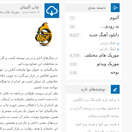
چاپ آلتینای
دسته بندی
دسته بندی :
موزیک های مخ
آلبوم
75
به زودی…
16
دانلود آهنگ جدید
8,027
آهنگ ایرانی
آهنگ خارجی
موزیک های مختلف
4,739
در سال‌های اخیر و در پی توسعه کسب و کار
موزیک ویدئو
133
به مخاطبان این صنایع بوده ایم.
نوحه
118
حضور فعالش در بازار می‌گذرد به خوبی خلاء
خلاء‌هایی که ممکن است هر کدام از ما هنگ
مواجه شده باشیم.
نوشته‌های تازه
طی کردن پروسه طولانی مراجعه به دفاتر خدم
داده شده است و بدقولی چاپخانه در ارسال 
برنامه بازی های لیگ برتر انگلیس
هر کدام از ما را با فعالان سنتی حوزه چاپ در
تحصیل مهاجرت و سرمایه گذاری در
چاپ‌آلتینای اما به عنوان یک شرکت مشتری م
روسیه بلاروس و رومانی
همین موضوع موجب تمایز آن نسبت به سایر فع
برندهای معتبر داخلی و خارجی و همچنین رضایت 97 درصدی مشتریانش شد
قیمت تور کوبا و هزینه ویزا کوبا،
این چاپخانه با هدف رقابت در بازار کسب و کارهای آنلاین در سال 84 و تحت مدیریت جناب آق
شرایط تور اقساطی باکو