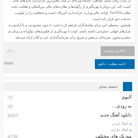
در مدت زمان بسیار کوتاهی، جایگاه ویژه‌ای در میان معتبرترین کارگزاران بازارهای مالی
کسب کند. این بروکر با بهره‌گیری از رگوله‌ها و نظارت‌های مالی بین‌المللی و فعالیت تحت
نظارتFinCEN (واحد مالی وزارت خزانه‌داری آمریکا)، امنیت و شفافیت را در اولویت
خدمات خود قرار داده است.
همچنین، محیطی امن برای معامله‌گران فراهم کرده است تا بدون محدودیت و با آرامش به
بازارهای جهانی دسترسی داشته باشند. اوتت با بهره‌گیری از فناوری‌های نوآورانه و رویکردی
مشتری‌محور، تجربه‌ای بی‌نقص و سریع برای سرمایه‌گذاران خرد و کلان ارائه می‌دهد.
892 بار مشاهده
۰ دیدگاه
)
0
(
)
0
(
ادامه مطلب / دانلود
دسته بندی
آلبوم
75
به زودی…
16
دانلود آهنگ جدید
8,027
آهنگ ایرانی
آهنگ خارجی
موزیک های مختلف
4,739