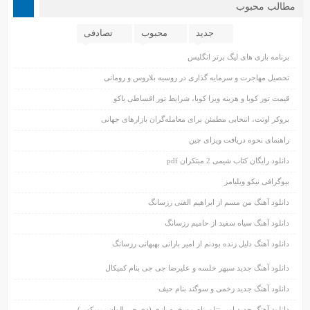
مطالب محبوب
جدید
محبوب
تصادفی
برنامه بازی های لیگ برتر انگلیس
تحصیل مهاجرت و سرمایه گذاری در روسیه بلاروس و رومانی
قیمت تور کوبا و هزینه ویزا کوبا، شرایط تور اقساطی باکو
بروکر اوتت، انتخابی مطمئن برای معامله‌گران بازارهای جهانی
راهنمای نحوه دریافت ویزای چین
دانلود رایگان کتاب شیمی 2 مبتکران pdf
بیوگرافی نیکو ویلیامز
دانلود آهنگ من مسم از ابراهیم الفتی رزسانگ
دانلود آهنگ سیاه سفید از حامیم رزسانگ
دانلود آهنگ دلیل زنده بودنم از امیر بارانی بهبهانی رزسانگ
دانلود آهنگ جدید سپهر خلسه و علیرضا جی جی بنام کمیکال
دانلود آهنگ جدید زخمی و سوگند بنام حیف
دانلود آهنگ جدید امیر تتلو بنام مسخره بازی (دی جی الوان ریمیکس)