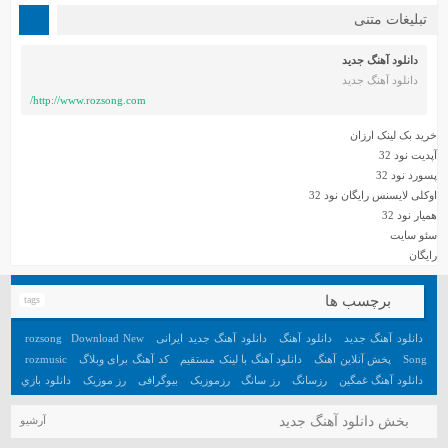
تبلیغات متنی
دانلود آهنگ جدید
دانلود آهنگ جدید
http://www.rozsong.com/
خرید بک لینک ارزان
آپدیت نود 32
پسورد نود 32
اوکلی لایسنس رایگان نود 32
همیار نود 32
سئو سایت
رایگان
برچسب ها
tags
دانلود آهنگ جدید
دانلود آهنگ
دانلود آهنگ جدید ایرانی
Download New
rozsong
Song
پخش آنلاین آهنگ
دانلود آهنگ با لینک مستقیم
کد آهنگ برای وبلاگ
rozmusic
دانلود آهنگ غمگین
رزسانگ
رز سانگ
رزموزیک
بیوگرافی
رز موزیک
دانلود بازي
جديد اندرويد
آهنگ
دانلود بازي هيجان انگيز اندرويد
تعبیر خواب
آهنگ جدید
بخش دانلود آهنگ جدید
آرشیو