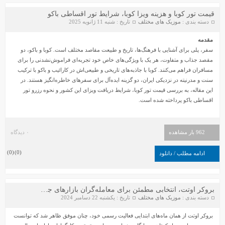
قیمت تور کوبا و هزینه ویزا کوبا، شرایط تور اقساطی باکو
دسته بندی :
موزیک های مختلف
تاریخ : شنبه 11 ژانویه 2025
مقدمه
سفر، پلی برای آشنایی با فرهنگ‌ها، تاریخ و طبیعت مقاصد مختلف است. کوبا و باکو، دو
مقصد جذاب و متفاوت، هر یک با ویژگی‌های خاص خود تجربه‌ای فراموش‌نشدنی را برای
مسافران فراهم می‌کنند. کوبا با جاذبه‌های تاریخی و طبیعی‌اش در کارائیب و باکو با ترکیب
سنت و مدرنیته در نزدیکی ایران، دو گزینه ایده‌آل برای سفرهای خاطره‌انگیز هستند. در
دانلود آهنگ جواد سنگونی به نام امام
دانلود ورژن پیانو آهنگ یوسف زمانی به نام پریزاد
این مقاله، به بررسی
قیمت تور کوبا
، شرایط دریافت ویزای این کشور و نحوه رزرو تور
اقساطی باکو پرداخته شده است.
962 بار مشاهده
۰ دیدگاه
)
0
(
)
0
(
ادامه مطلب / دانلود
بروکر اوتت، انتخابی مطمئن برای معامله‌گران بازارهای جهانی
سیروان خسروی - مونولوگ
دسته بندی :
موزیک های مختلف
تاریخ : یکشنبه 22 دسامبر 2024
بروکر
اوتت از همان ماه‌های ابتدایی فعالیت‌ رسمی خود، چنان موفق ظاهر شد که توانست