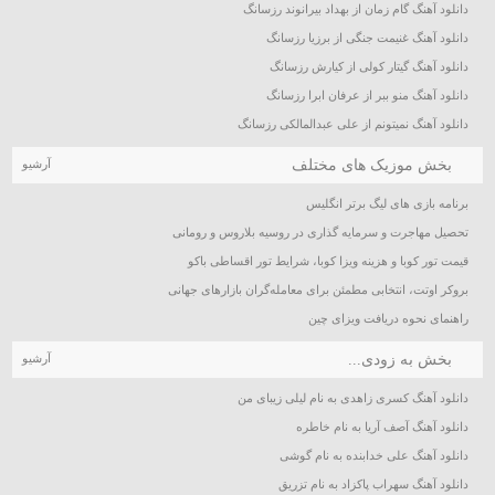
دانلود آهنگ گام زمان از بهداد بیرانوند رزسانگ
دانلود آهنگ غنیمت جنگی از برزیا رزسانگ
دانلود آهنگ گیتار کولی از کیارش رزسانگ
دانلود آهنگ منو ببر از عرفان ابرا رزسانگ
دانلود آهنگ نمیتونم از علی عبدالمالکی رزسانگ
بخش موزیک های مختلف
آرشیو
برنامه بازی های لیگ برتر انگلیس
تحصیل مهاجرت و سرمایه گذاری در روسیه بلاروس و رومانی
قیمت تور کوبا و هزینه ویزا کوبا، شرایط تور اقساطی باکو
بروکر اوتت، انتخابی مطمئن برای معامله‌گران بازارهای جهانی
راهنمای نحوه دریافت ویزای چین
بخش به زودی...
آرشیو
دانلود آهنگ کسری زاهدی به نام لیلی زیبای من
دانلود آهنگ آصف آریا به نام خاطره
دانلود آهنگ علی خدابنده به نام گوشی
دانلود آهنگ سهراب پاکزاد به نام تزریق