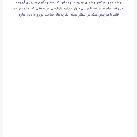
چشمامو وا میکنمو چشمای تو رو به رومه این که دستاتو بگیرم یه روزی آرزومه
هر وقت میام به دیدنت تا برسی دلواپسم این دلواپسی میره وقتی که به تو میرسم
قلبم با هر تپش میگه در انتظار دیدنه عقربه های ساعت تو رو به یادم میاره