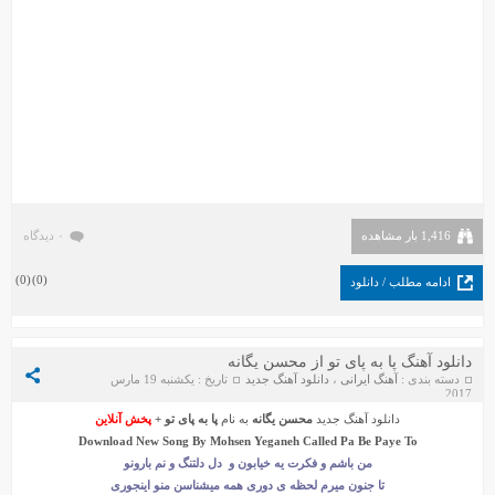
1,416 بار مشاهده
۰ دیدگاه
)
0
(
)
0
(
ادامه مطلب / دانلود
دانلود آهنگ پا به پای تو از محسن یگانه
دسته بندی :
آهنگ ایرانی
،
دانلود آهنگ جدید
تاریخ : یکشنبه 19 مارس
2017
دانلود آهنگ جدید
محسن یگانه
به نام
پا به پای تو
+
پخش آنلاین
Download New Song By
Mohsen Yeganeh
Called
Pa Be Paye To
من باشم و فکرت یه خیابون و دل دلتنگ و نم بارونو
تا جنون میرم لحظه ی دوری همه میشناسن منو اینجوری