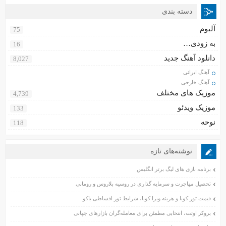
دسته بندی
آلبوم
75
به زودی…
16
دانلود آهنگ جدید
8,027
آهنگ ایرانی
آهنگ خارجی
موزیک های مختلف
4,739
موزیک ویدئو
133
نوحه
118
نوشته‌های تازه
برنامه بازی های لیگ برتر انگلیس
تحصیل مهاجرت و سرمایه گذاری در روسیه بلاروس و رومانی
قیمت تور کوبا و هزینه ویزا کوبا، شرایط تور اقساطی باکو
بروکر اوتت، انتخابی مطمئن برای معامله‌گران بازارهای جهانی