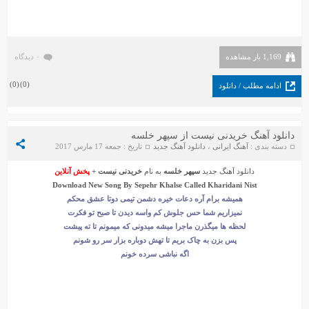
1,169 بار مشاهده
۰ دیدگاه
)
0
(
)
0
(
ادامه مطلب / دانلود
دانلود آهنگ خریدنی نیست از سپهر خلسه
دسته بندی :
آهنگ ایرانی
،
دانلود آهنگ جدید
تاریخ : جمعه 17 مارس 2017
دانلود آهنگ جدید
سپهر خلسه
به نام
خریدنی نیست
+
پخش آنلاین
Download New Song By
Sepehr Khalse
Called
Kharidani Nist
همیشه برام آره دعات خیره دشمن تیمی دوتا عشق محکم
نمیزاریم شما حس جلوش کم واسه دیدن تا صبح تو فکرت
لحظه ها میگذرن ماجرا میشه میدونی که میمونم تا ته پیشت
پس بزن به چاک بریم تا تهش دوباره بزار سر رو شونم
اگه نباشی سرده خونم