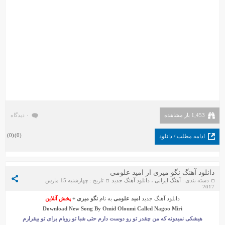
1,453 بار مشاهده
۰ دیدگاه
)
0
(
)
0
(
ادامه مطلب / دانلود
دانلود آهنگ نگو میری از امید علومی
دسته بندی :
آهنگ ایرانی
،
دانلود آهنگ جدید
تاریخ : چهارشنبه 15 مارس
2017
دانلود آهنگ جدید
امید علومی
به نام
نگو میری
+
پخش آنلاین
Download New Song By
Omid Oloumi
Called
Nagoo Miri
هیشکی نمیدونه که من چقدر تو رو دوست دارم حتی شبا تو رویام برای تو بیقرارم