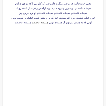
وقتی خوشحالمو شاد وقتی میگیره دلم وقتی که کنارمی یا که تو دوری ازم
همیشه عاشقتم تو یه روز و تو یه شب تو یه آرامش و تب مثل لبخند رو لب
همیشه عاشقتم همیشه عاشقتم همیشه عاشقتم تو ازم نپرس چرا
تورو خیلی دوست دارم اینو میدونه خدا که برام نفس تویی عشق بی هوس تویی
اونی که به چشم من بهتر از همست تویی
همیشه عاشقتم
همیشه عاشقتم