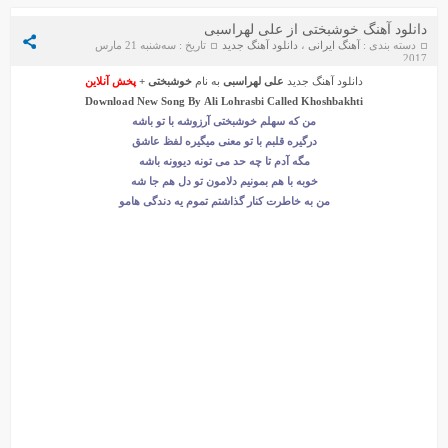
دانلود آهنگ خوشبختی از علی لهراسبی
دسته بندی :
آهنگ ایرانی
،
دانلود آهنگ جدید
تاریخ : سه‌شنبه 21 مارس
2017
دانلود آهنگ جدید
علی لهراسبی
به نام
خوشبختی
+
پخش آنلاین
Download New Song By
Ali Lohrasbi
Called
Khoshbakhti
من که سهلم خوشبختی آرزوشه با تو باشه
درگیره قلبم با تو معنی میگیره لفظ عاشق
مگه آدم تا چه حد می تونه دیوونه باشه
دانلود آهنگ جواد سنگونی به نام امام
دانلود ورژن پیانو آهنگ یوسف زمانی به نام پریزاد
خوبه با هم بمونیم دلامون تو دل هم جا شه
من به خاطرت کنار گذاشتم تموم یه دندگی هامو
سیروان خسروی - مونولوگ