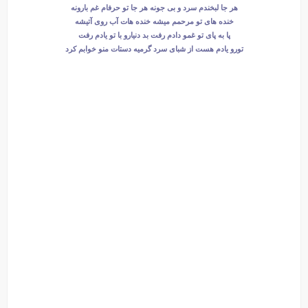
هر جا لبخندم سرد و بی جونه هر جا تو حرفام غم بارونه
خنده های تو مرحمم میشه خنده هات آب روی آتیشه
پا به پای تو غمو دادم رفت بد دنیارو با تو یادم رفت
تورو یادم هست از شبای سرد گرمیه دستات منو خوابم کرد