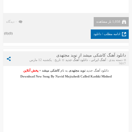
1,058 بار مشاهده
۰ دیدگاه
)
0
(
)
0
(
ادامه مطلب / دانلود
دانلود آهنگ کاشکی میشد از نوید مجتهدی
دسته بندی :
آهنگ ایرانی
،
دانلود آهنگ جدید
تاریخ : یکشنبه 12 مارس
2017
دانلود آهنگ جدید
نوید مجتهدی
به نام
کاشکی میشد
+
پخش آنلاین
Download New Song By
Navid Mojtahedi
Called
Kashki Mishod