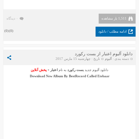
1,511 بار مشاهده
۰ دیدگاه
)
0
(
)
0
(
ادامه مطلب / دانلود
دانلود آلبوم اعتبار از بست رکورد
دسته بندی :
آلبوم
تاریخ : چهارشنبه 15 مارس 2017
دانلود آلبوم جدید
بست رکورد
به نام
اعتبار
+
پخش آنلاین
Download New Album By
BestRecord
Called
Etebaar