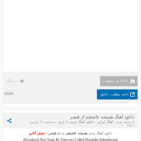
1,511 بار مشاهده
۰ دیدگاه
)
0
(
)
0
(
ادامه مطلب / دانلود
دانلود آهنگ همیشه عاشقتم از قیصر
دسته بندی :
آهنگ ایرانی
،
دانلود آهنگ جدید
تاریخ : سه‌شنبه 14 مارس
2017
دانلود آهنگ جدید
همیشه عاشقتم
به نام
قیصر
+
پخش آنلاین
Download New Song By
Gheysar
Called
Hamishe Asheghetam