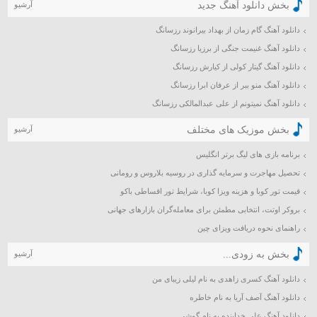
بخش دانلود آهنگ جدید
آرشیو
مهر ۱۳۹۸
دانلود آهنگ گام زمان از بهداد بیرانوند رزسانگ
شهریور ۱۳۹۸
دانلود آهنگ غنیمت جنگی از برزیا رزسانگ
مرداد ۱۳۹۸
تیر ۱۳۹۸
دانلود آهنگ گیتار کولی از کیارش رزسانگ
خرداد ۱۳۹۸
دانلود آهنگ منو ببر از عرفان ابرا رزسانگ
اردیبهشت ۱۳۹۸
دانلود آهنگ نمیتونم از علی عبدالمالکی رزسانگ
فروردین ۱۳۹۸
بخش موزیک های مختلف
آرشیو
اسفند ۱۳۹۷
برنامه بازی های لیگ برتر انگلیس
بهمن ۱۳۹۷
دی ۱۳۹۷
تحصیل مهاجرت و سرمایه گذاری در روسیه بلاروس و رومانی
آذر ۱۳۹۷
قیمت تور کوبا و هزینه ویزا کوبا، شرایط تور اقساطی باکو
آبان ۱۳۹۷
بروکر اوتت، انتخابی مطمئن برای معامله‌گران بازارهای جهانی
مهر ۱۳۹۷
راهنمای نحوه دریافت ویزای چین
شهریور ۱۳۹۷
بخش به زودی...
آرشیو
مرداد ۱۳۹۷
تیر ۱۳۹۷
دانلود آهنگ کسری زاهدی به نام لیلی زیبای من
خرداد ۱۳۹۷
دانلود آهنگ آصف آریا به نام خاطره
اردیبهشت ۱۳۹۷
دانلود آهنگ علی خدابنده به نام گوشی