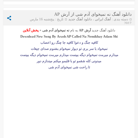
دانلود آهنگ نه نمیخوای آدم شی از آرش AP
دسته بندی :
آهنگ ایرانی
،
دانلود آهنگ جدید
تاریخ : پنج‌شنبه 16 مارس
2017
دانلود آهنگ جدید
آرش AP
به نام
نه نمیخوای آدم شی
+
پخش آنلاین
Download New Song By
Arash AP
Called
Na Nemikhay Adam Shi
کافیه جنگ و دعوا کافیه جا چنگ رو اعصاب
نمیخواد با سر بری تو دیوار نمیخوام بشنوم صدای جیغات
میذارم میرمت نمیخوام دیگه ببینمت میذارم میرمت نمیخوام دیگه ببینمت
میدونی کله شقمو تو با قلبمو میکنم میندازم دور
تا راحت شی نمیخوای آدم شی