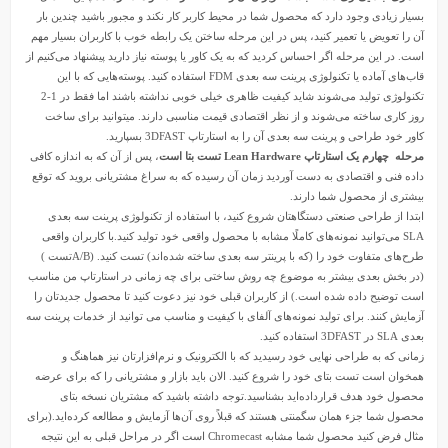
بسیار زیادی وجود دارد که محصول شما در محیط کاربر کار نکند و مجبور باشید چندین بار
آن را تعویض یا تعمیر کنید، پس در این مرحله ساختن یک رابطه خوب با کاربران بسیار مهم
است. در این مرحله اگر احساس کردید که به یک کاور یا پوسته نیاز دارید پیشنهاد می‌کنیم از
قاب‌های آماده یا تکنولوژی پرینت سه بعدی FDM استفاده کنید. پوسته‌هایی که با این
تکنولوژی تولید می‌شوند شاید کیفیت ظاهری خیلی خوبی نداشته باشند اما فقط در 1-2
روز کاری ساخته می‌شوند و از نظر اقتصادی قیمت مناسبی دارند. میتوانید برای ساخت
کاور خود طراحی و پرینت سه بعدی آن را به استارتاپ 3DFAST بسپارید.
مرحله چهارم یک استارتاپ Lean Hardware تست بتا است
، پس از آن که به اندازه کافی
داده فنی و اقتصادی به دست آوردید زمان آن رسیده که به سراغ مشتریانی بروید که توقع
بیشتری از محصول شما دارند.
ابتدا از طراحی صنعتی دستگاهتان شروع کنید، با استفاده از تکنولوژی پرینت سه بعدی
SLA می‌توانید نمونه‌های کاملًا مشابه با محصول واقعی خود تولید کنید.با کاربران واقعی
طرح‌های متفاوت خود را (که با
پرینتر سه بعدی
ساخته شده‌اند) تست کنید. (A/Bتست )
(در بخش بعدی بیشتر به موضوع چه روش ساختی برای چه زمانی در استارتاپ من مناسب
است توضیح داده شده است.) از کاربران قبلی خود نیز دعوت کنید تا محصول جدیدتان را
آزمایش کنند. برای تولید نمونه‌های آلفای با کیفیت و مناسب می توانید از خدمات پرینت سه
بعدی SLA در 3DFAST استفاده کنید.
زمانی که به طراحی نهایی خود رسیدید که با الکترونیک و نرم‌افزارتان نیز هماهنگ و
همخوان است تست بتای خود را شروع کنید. الان باید بازار و مشتریانی را که برای عرضه
محصول خود هدف قرارداده‌اید بشناسید.توجه داشته باشید که مشتریان نسخه بتای
محصول شما جزء همان سگمنتی هستند که قبلاً روی آن‌ها آزمایش و مطالعه کرده‌اید.(برای
مثال فرض کنید محصول شما مشابه Chromecast است اگر در مراحل قبلی به این نتیجه