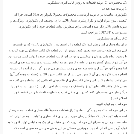
تک محصولات 2- تولید قطعات به روش قالب‌گیری سیلیکونی
1-پرینت سه بعدی:
تکنولوژی مناسب برای تولید آزمایشی محصولات معمولا تکنولوژی SLA است، چرا که
کیفیت، تنوع مواد اولیه و تکرار پذیری بسیار بالایی دارد. توصیف این تکنولوژی، ویژگی‌ها و
نمونه‌هایش بالاتر ذکر شده است.. برای سفارش تولید قطعات خود با این تکنولوژی
می‌توانید به 3DFAST مراجعه کنید.
2-قالب‌گیری سیلیکون:
برای پیاده‌سازی این روش ابتدا یک قطعه را با استفاده از تکنولوژی SLA- که در قسمت
قبل معرفی شد- پرینت سه بعدی کنید، سپس از این قطعه یک قالب سیلیکونی تهیه کرده و
با ریختن انواع پلی یورتان و اپوکسی رزین در این قالب قطعات خود را تولید کنید. مزیت این
فرآیند تنوع بسیار گسترده مواد اولیه و کاهش هزینه تولید نسبت به پرینت سه بعدی است.
اما معمولاً این فرآیند از پرینت سه بعدی زمان بیشتری می برد و اگر این فرآیند را با دست
انجام دهید، تکرارپذیری آن کاهش می یابد. از هر قالب حدود 20 بار (بسته به پیچیدگی آن)
می‌توانید استفاده کنید. این روش قالب‌سازی از قالب‌های انعطاف‌پذیر استفاده می‌کند و به
همین دلیل مانند قالب‌های تزریق پلاستیک محدودیت طراحی ندارد.. ( نیازی نیست خود را
درگیر طراحی محصولی کنید که زوایای منفی ندارد و یا draft angle ها را در قطعه خود
اصلاح کنید.)
مرحله سوم تولید انبوه
در این مرحله بسته به پیچیدگی، ابعاد و تیراژ قطعات معمولاً قالب‌سازی قطعات به صرفه‌تر
است، باید توجه کنید که میانگین زمان مورد نیاز برای قالب‌سازی و تولید انبوه در ایران 3-6
ماه است. زمانی به سراغ این مرحله بروید که در مقیاسی نزدیک به مقیاس تولید انبوه خود
تولید آزمایشی انجام داده‌اید. مهم‌ترین مسائل در این بخش طراحی محصولی است که
آماده تولید انبوه باشد، هزینه قالب و زمان تولید آن با افزایش پیچیدگی طرح به شدت