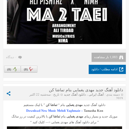
1,083 بار مشاهده
۰ دیدگاه
ادامه مطلب / دانلود
)
0
(
)
0
(
دانلود آهنگ جدید مهدی یغمایی بنام تماشا کن
دسته بندی :
آهنگ ایرانی
،
دانلود آهنگ جدید
تاریخ : سه‌شنبه 22 اکتبر
2019
دانلود آهنگ جدید
مهدی یغمایی
بنام “
تماشا کن
” با لینک مستقیم
Download New Music Mehdi Yaghmaie –
Tamasha Kon
موزیک جدید و بسیار زیبای
مهدی یغمایی
بنام
تماشا کن
با بالاترین کیفیت در رز سانگ
” برای دانلود آهنگ های
مهدی یغمایی
<— کلیک کنید “