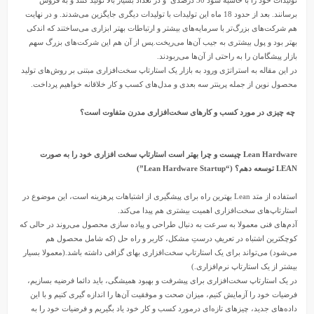
برسانند. بعد از حدود 18 ماه این تولیدات با تولیدات دیگری جایگزین می‌شدند. و در نهایت
هم شرکت‌های بزرگ‌تر با سرمایه‌های بیشتر و ارتباطات بهتر ابزاری می‌ساختند که اندکی
بهتر بود و پول بیشتری به جیب آن‌ها می‌ریخت.پس از آن هم این شرکت‌های بزرگ سهم
بازار پیشگامان را به راحتی از آن‌ها می‌ربودند.
در این مقاله به استراتژی ورود به بازار یک استارتاپ سخت‌افزاری مبتنی بر روش‌های تولید
محصول نوین از جمله
پرینتر سه بعدی
و مدل‌های کسب و کار خلاقانه خواهیم پرداخت.
چه چیزی در مورد کسب و کارهای سخت‌افزاری مدرن متفاوت است؟
Lean Hardware چیست و چرا بهتر است استارتاپ سخت افزاری خود را به صورت
LEAN توسعه دهم؟ (“Lean Hardware Startup”)
استفاده از متد Lean بهترین راه برای پیشگیری از اشتباهات پرهزینه است، این موضوع در
استارتاپ‌های سخت‌افزاری اهمیت بیشتری هم پیدا می‌کند.
آدم‌های فنی معمولا به سرعت به دنبال طراحی و پیاده سازی محصول می‌روند در حالی که
کوچکترین اشتباه در تعریفِ درستِ مشکل، کاربر و راه حل (که شامل محصول هم
می‌شود) می‌تواند برای یک استارتاپ سخت‌افزاری بهای گزافی داشته باشد.(معمولا بسیار
بیشتر از یک استارتاپ نرم‌افزاری.)
در یک استارتاپ سخت‌افزاری برای پیشرفت و بهبود همیشگی، باید دائما فرضیه بسازیم،
فرضیات خود را آزمایش کنیم، میزان صحت و موفقیت آن‌ها را اندازه گیری کنیم و با این
داده‌های جدید، چیزهای تازه‌ای درمورد کسب و کار خود یاد بگیریم و فرضیات خود را به