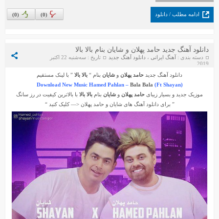
ادامه مطلب / دانلود
)
0
(
)
0
(
دانلود آهنگ جدید حامد پهلان و شایان بنام بالا بالا
دسته بندی :
آهنگ ایرانی
،
دانلود آهنگ جدید
تاریخ : سه‌شنبه 22 اکتبر
2019
دانلود آهنگ جدید
حامد پهلان
و
شایان
بنام “
بالا بالا
” با لینک مستقیم
Download New Music Hamed Pahlan –
Bala Bala
(Ft Shayan)
موزیک جدید و بسیار زیبای
حامد پهلان
و
شایان
بنام
بالا بالا
با بالاترین کیفیت در رز سانگ
” برای دانلود آهنگ های
شایان
و
حامد پهلان
<— کلیک کنید “