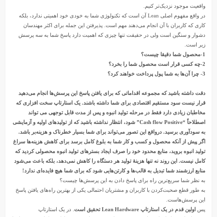
واقعیت موجود نزدیک‌تر کنیم.
در واقع مفهوم اصلی Lean آن است که تکنولوژی شما به خودی خود اهمیتی ندارد، بلکه
کاری که کاربران با آن انجام می‌دهند مهم است. پذیرفتن این جمله برای اکثر مهندسان
دشوار و سنگین است ولی در حقیقت تنها چیزی که اهمیت دارد پاسخ شما به سه پرسش
زیر است.
1-محصول شما دقیقا چیست؟
2-چه کسی قرار است محصول شما را بخرد؟
3- چرا آن‌ها به شما پول پرداخت خواهند کرد؟
دقت داشته باشید که مجموعه اقداماتی که برای یافتن پاسخ این پرسش‌ها انجام می‌دهید
قرار نیست سود مستقیم اقتصادی برای شما داشته باشند.
یک استارتاپ سخت افزاری که
مخاطبان زیادی دارد فقط در مرحله تولید انبوه و پس از مدت قابل توجهی می تواند
اصطلاحاً “Cash flow Positive” شود، انتظار نداشته باشید که از تولیدهای اولیه و آزمایشی
به سودآوری برسید. درواقع این تصور می‌تواند برای شما بسیار خطرناک و هزینه‌بر باشد.
اگر پیش از آنکه محصول و کسب و کار شما به بلوغ کامل برسد برای کاهش هزینه‌ها سراغ
تولید انبوه بروید، منابع محدود خود را صرف ایجاد بستر‌های تولید انبوه محصولی کردید که
کامل نیست. این روند نه تنها هزینۀ تولید هر دستگاه را کاهش نمی‌دهد، بلکه باعث می‌شود
منابع ارزشمند شما تبدیل به قالب‌ها و کارتن‌هایی شود که برای شما هیچ فایده‌ای ندارد!
به نظر شما سریع‌ترین راه برای پاسخ دادن به این پرسش‌ها چیست؟
به طور قطع صحبت‌کردن با کاربران و مشتریان احتمالی یکی از بهترین راه‌های یافتن پاسخ
این پرسش‌هاست.
پس
اولین قدم در یک استارتاپ Lean Hardware تحقیق است
. در یک استارتاپ