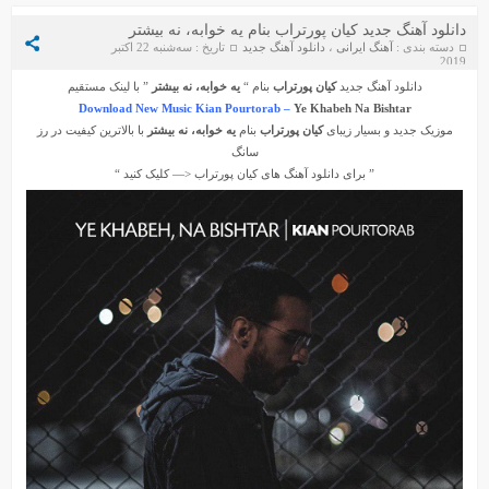
دانلود آهنگ جدید کیان پورتراب بنام یه خوابه، نه بیشتر
دسته بندی :
آهنگ ایرانی
،
دانلود آهنگ جدید
تاریخ : سه‌شنبه 22 اکتبر
2019
دانلود آهنگ جدید
کیان پورتراب
بنام “
یه خوابه، نه بیشتر
” با لینک مستقیم
Download New Music Kian Pourtorab –
Ye Khabeh Na Bishtar
موزیک جدید و بسیار زیبای
کیان پورتراب
بنام
یه خوابه، نه بیشتر
با بالاترین کیفیت در رز
سانگ
” برای دانلود آهنگ های
کیان پورتراب
<— کلیک کنید “
دانلود آهنگ جواد سنگونی به نام امام
دانلود ورژن پیانو آهنگ یوسف زمانی به نام پریزاد
سیروان خسروی - مونولوگ