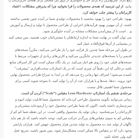
بیابید.
از این نترسید که همه‌ی محصولات را فرا بخوانید چرا که پذیرفتن مشکلات، اعتماد
کاربرانتان را بیشتر جلب خواهد کرد.
بهبود: طراحی خود را بهبود ببخشید تا محصولات تولیدی شما در آینده چنین نقصی نداشته
باشند. از آن مهم‌تر بهبود فرآیند‌های اجرایی از طراحی محصول تا تولید و ارسال و آموزش
و… است تا از پیش‌آمدن مشکلات مشابه در آینده جلوگیری شود.
می توان گفت در نهایت شما به اندازه ارتباطتان با مشتریانتان خوب هستید، پس سعی کنید
در پشتیبانی از آن‌ها فوق‌العاده عمل کنید.
در طول این مرحله شما چندین بار فرآیند خود را باز طراحی می‌کنید، مکرراً نسخه‌های
قدیمی را با نسخه‌های جدیدتر جایگزین می‌کنید و کارتن‌های زیادی از تجهیزات مرتبط با
نسخه‌های قبلی خود را روی هم انبار می‌کنید. در یک نگاه ممکن است این کار اسراف منابع
باشد در‌حالی که این دقیقاً آن چیزی است که در یک استارتاپ سخت‌افزاری “پیشرفت”
نامیده می‌شود! اسراف تنها زمانی رخ می‌دهد که در ابتدا به سراغ طراحی محصول نهایی
خود بروید، ده‌ها، صدها و یا هزاران عدد از آن را تولید کنید، تا متوجه شوید کسی برای
محصول شما اهمیتی قائل نیست.
مرحله‌ی ششم یک استارتاپ Lean Hardware مقیاس (“Scale”) کردن آن است.
زمانی می‌توانید بگویید محصول طراحی کرده‌اید که محصول شما قابلیت تولید انبوه و
سری‌سازی داشته باشد، اکنون که شما طراحی محصول خود را آزموده‌اید مشتریان و
کاربرانتان را می‌شناسید -زمان تولید یک محصول واقعی است- در این نقطه شما کم کم از
مقیاس کم به سوی مقیاس‌های بزرگ‌تر حرکت می‌کنید، توجه داشته باشید که باز هم نباید
ناگهان از تولید چند ده محصول به تولید چندین هزار محصول جهش کنید. هزاران پارامتر
وجود دارد که در مقیاس بالا ممکن است مشکل‌ساز شود، پس صبور باشید، سریع عمل
کنید ولی عجله نکنید.