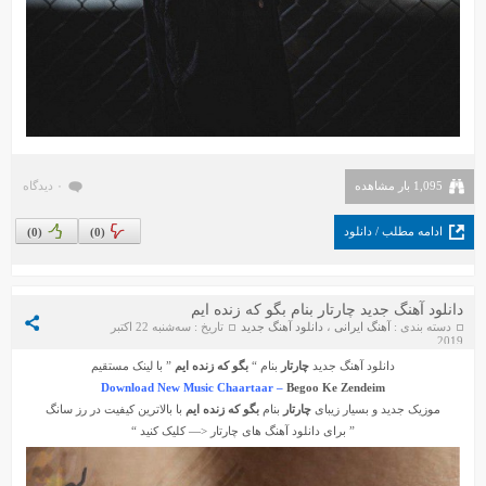
1,095 بار مشاهده
۰ دیدگاه
ادامه مطلب / دانلود
)
0
(
)
0
(
دانلود آهنگ جدید چارتار بنام بگو که زنده ایم
دسته بندی :
آهنگ ایرانی
،
دانلود آهنگ جدید
تاریخ : سه‌شنبه 22 اکتبر
2019
دانلود آهنگ جدید
چارتار
بنام “
بگو که زنده ایم
” با لینک مستقیم
Download New Music Chaartaar –
Begoo Ke Zendeim
موزیک جدید و بسیار زیبای
چارتار
بنام
بگو که زنده ایم
با بالاترین کیفیت در رز سانگ
” برای دانلود آهنگ های
چارتار
<— کلیک کنید “