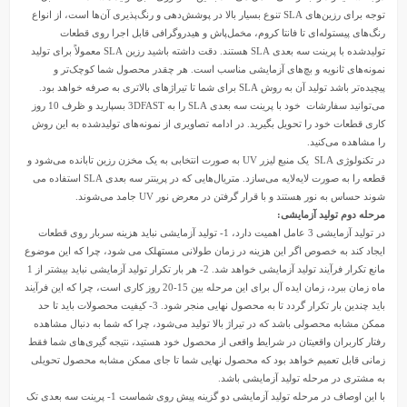
توجه برای رزین‌های SLA تنوع بسیار بالا در پوشش‌دهی و رنگ‌پذیری آن‌ها است، از انواع
رنگ‌های پیستوله‌ای تا فانتا کروم، مخمل‌پاش و هیدروگرافی قابل اجرا روی قطعات
تولیدشده با پرینت سه بعدی SLA هستند. دقت داشته باشید رزین SLA معمولاً برای تولید
نمونه‌های ثانویه و بچ‌های آزمایشی مناسب است. هر چقدر محصول شما کوچک‌تر و
پیچیده‌تر باشد تولید آن به روش SLA برای شما تا تیراژهای بالاتری به صرفه خواهد بود.
می‌توانید سفارشات خود با پرینت سه بعدی SLA را به 3DFAST بسپارید و ظرف 10 روز
کاری قطعات خود را تحویل بگیرید. در ادامه تصاویری از نمونه‌های تولید‌شده به این روش
را مشاهده می‌کنید.
در تکنولوژی SLA یک منبع لیزر UV به صورت انتخابی به یک مخزن رزین تابانده می‌شود و
قطعه را به صورت لایه‌لایه می‌سازد. متریال‌هایی که در
پرینتر سه بعدی
SLA استفاده می
شوند حساس به نور هستند و با قرار گرفتن در معرض نور UV جامد می‌شوند.
مرحله دوم تولید آزمایشی:
در تولید آزمایشی 3 عامل اهمیت دارد، 1- تولید آزمایشی نباید هزینه سربار روی قطعات
ایجاد کند به خصوص اگر این هزینه در زمان طولانی مستهلک می شود، چرا که این موضوع
مانع تکرار فرآیند تولید آزمایشی خواهد شد. 2- هر بار تکرار تولید آزمایشی نباید بیشتر از 1
ماه زمان ببرد، زمان ایده آل برای این مرحله بین 15-20 روز کاری است، چرا که این فرآیند
باید چندین بار تکرار گردد تا به محصول نهایی منجر شود. 3- کیفیت محصولات باید تا حد
ممکن مشابه محصولی باشد که در تیراژ بالا تولید می‌شود، چرا که شما به دنبال مشاهده
رفتار کاربران واقعیتان در شرایط واقعی از محصول خود هستید، نتیجه گیری‌های شما فقط
زمانی قابل تعمیم خواهد بود که محصول نهایی شما تا جای ممکن مشابه محصول تحویلی
به مشتری در مرحله تولید آزمایشی باشد.
با این اوصاف در مرحله تولید آزمایشی دو گزینه پیش روی شماست 1- پرینت سه بعدی تک