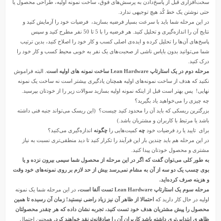
سخت‌افزاری قبل از پاسخ‌دادن به پرسش‌های فوق، ساخت نمونه اولیه، طراحی محصول یا
حتی نوشتن یک خط کُد هیچ توجیهی ندارد.
در این مرحله شما باید با سرعت بسیار فرضیه بسازید، فرضیات خود را آزمایش کنید و
نتایج آن را اندازه‌گیری و تحلیل کنید. هر فرضیه را با 5 تا 50 نفر مطرح کنید و سپس
پاسخ‌های آن‌ها را تحلیل کرده و ایده‌ی اصلی کسب و کار خود را اصلاح کنید، بدین ترتیب
شما می‌توانید بدون بایاس ناشی از صحبت‌های یک نفر به خوبی محیط کسب و کار خود را
درک کنید.
مرحله دوم در یک استارتاپ Lean Hardware ساخت نمونه های اولیه است
. البته فراموش
نکنید که هدف از ساخت نمونه‌های اولیه همچنان یادگیری بیشتر است نه ساخت یک نمونه
نهایی! پس بهتر است قبل از اینکه نمونه اولیه بسازید سوالات زیر را از خودتان بپرسید.
چه چیزی را می‌خواهید یاد بگیرید؟
بزرگترین ریسکی که باید آن را محدود کنید چیست؟ (این ریسک می‌تواند جنبه‌ فنی داشته
باشد یا مرتبط با کاربران و مشتریان باشد.)
برای تایید یا رد فرضیات خود
چه
کمیت‌هایی را
چگونه
اندازه‌گیری می‌کنید؟
در این مرحله هم باید چندین بار این فرآیند را تکرار کنید تا دید منطقی‌تری نسبت به نیاز
مشتری و محصول خودتان پیدا کنید.
به طور کلی می‌توان گفت که اگر در این مرحله از محصول شما سیمی بیرون نزده و یا
بوی چسب یک دو سه از آن به مشام نمی‌رسد بیش از حد لازم بر روی نمونه‌های خود وقت
و هزینه صرف کرده‌اید.
مرحله سوم یک استارتاپ Lean Hardware تست آلفا است،
در این مرحله شما یک نمونه
اولیه در حال کار دارید که
احتمالا از ظاهر آن نیز زیاد راضی نیستید! زمان آن رسیده تا همین
محصول را پیش مشتریان هدف خود تست کنید، تجربه نشان داده که هر چقدر محصولتان
ظاهری ابتدایی‌تری داشته باشد کاربران آن را صادقانه‌ترنقد خواهند کرد.
همچنین احتمال