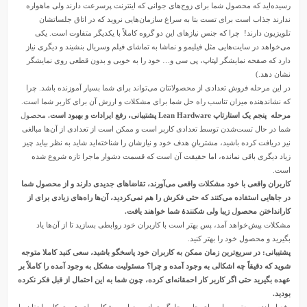
رسیده‌اید که محصول شما برای زوج‌های جوانی که اینترنت پرسرعت دارند ولی ماهواره
ندارند جذاب است برای تست بتا به سراغ سازمان‌هایی نروید که در اتاق جلساتشان
تلویزیون دارند! چرا که جنس نیازهای این دو گروه کاملاً با یکدیگر متفاوت است. یکی
می‌خواهد در سایت‌هایی مثل فیلیمو و نماشا به تماشای فیلم وسریال بنشیند و دیگری نیاز
دارد که صفحه نمایشگر لپتاپ، پی سی و… خود را به خوبی و بدون قطعی روی نمایشگر
نشان دهد.)
در این مرحله فروش تعدادی از محصولاتتان می‌تواند برای شما بسیار آموزنده باشد. چرا
که نشاندهنده میزان تناسب راه حل شما برای مشکلات و ارزش آن برای کاربر شما است.
مرحله پنجم یک استارتاپ Lean Hardware پشتیبانی، رفع ایرادات و بهبود است.
محصول
شما در حال تست‌شدن توسط تعدادی کاربر است و ممکن است از تعدادی از آن‌ها مبالغی
نیز دریافت کرده باشید، مشتریانِ هدف خود و نیازشان را شناخته‌اید شاید به نظر بیاید چیز
زیاد دیگری باقی نمانده، اما حقیقت آن است که قسمت دشوار ماجرا تازه شروع شده
است.
کاربران واقعی با خود مشکلات واقعی می‌آورند، تقاضاهای جدیدی دارند و از محصول شما
در جاهایی استفاده می‌کنند که حتی فکرش را هم نمی‌کردید، آن‌ها راه‌های زیادی برای از
کارانداختن محصول زیبا ولی شکنندۀ شما خواهند یافت.
مشکلات پیش‌خواهد آمد، پس بهتر است با کاربران خود روابطی بسازید تا از آن‌ها یاد
بگیرید و محصول خود را بهتر کنید.
پشتیبانی: در سریع‌ترین زمان ممکن به کاربران خود پاسخگو باشید، سعی کنید کاملا متوجه
شوید که دقیقاً چه اشکالی به وجود آمده و چرا؟ مسئولیت مشکل به وجود آمده را کاملاً بر
عهده بگیرید حتی اگر کاربر کار احمقانه‌ای کرده، چون شما به این احتمال از قبل فکر نکرده
بودید.
رفع ایراد: سریع‌ترین راه برای حل و جلوگیری از بروز این مشکل برای همه‌ی کاربران‌تان را