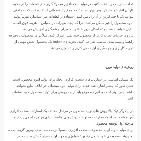
قطعات درست را انتخاب کنید، در تولید سخت‌افزار معمولاً کارتن‌های قطعات را در محیط
کارتان انبار خواهید کرد پس بهتر است تا حد ممکن از قطعاتی استفاده کنید که به راحتی
بتوانید یک یا چند کارتن از آن را تامین کنید، استفاده از قطعات غیر استاندارد تقریباً تولید
انبوه محصول را غیر ممکن می‌کند. چرا که ایجاد تغییرات در مقیاس 1-هزینه فوق العاده
بالایی خواهد داشت و 2- امکان بروز خطا را به میزان چشمگیری افزایش می‌دهد.
بر روی جزئیات تجربه کاربر از محصول خود بسیار تمرکز کنید، مثلاً برای محصولتان دفترچه
راهنما و بسته بندی مناسب طراحی کنید، تجربه unboxing یک محصول بخش مهمی از
تجربه کاربری و جهت‌گیری اولیه ذهن کاربر را تشکیل می‌دهد.
روش‌های تولید نوین:
یک مشکل اساسی در استارتاپ‌های سخت افزاری عجله برای تولید انبوه محصول است.
همان طور که پیشتر اشاره شد عجله برای تولید انبوه نتیجه‌ای جز اتلاف منابع نخواهد
داشت پس بهتر است بدانیم چه موقع باید از چه روشی برای تولید محصول خود استفاده
کنیم.
در اینفوگرافیک بالا روش های تولید محصول در مراحل مختلف یک استارتاپ سخت افزاری
آورده شده، در ادامه به ترتیب به توضیح روش های مناسب برای هر مرحله می پردازیم.
مرحله اول توسعه محصول:
برای تولید نمونه اولیه محصولات سخت افزاری معمولا پرینت سه بعدی بهترین گزینه است،
اما پرینت سه بعدی خود شامل چندین تکنولوژی و مواد اولیه بسیار گسترده است. در