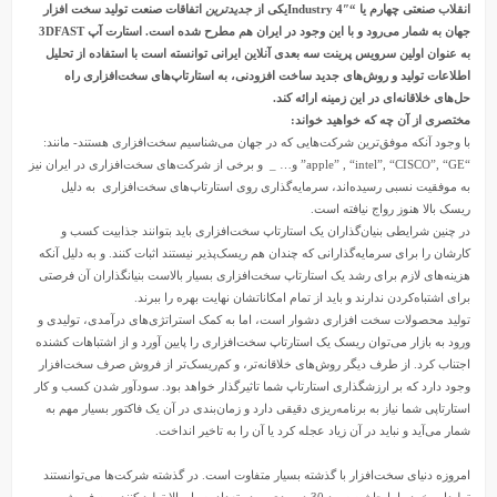
انقلاب صنعتی چهارم یا “Industry 4″یکی از
جدیدترین
اتفاقات صنعت تولید سخت افزار
جهان به شمار می‌رود و با این وجود در ایران هم مطرح شده است. استارت آپ
3DFAST
به عنوان اولین سرویس پرینت سه بعدی آنلاین ایرانی توانسته است با استفاده از تحلیل
اطلاعات تولید و روش‌های جدید ساخت افزودنی، به استارتاپ‌های سخت‌افزاری راه
حل‌های خلاقانه‌ای در این زمینه ارائه کند.
مختصری از آن چه که خواهید خواند:
با وجود آنکه موفق‌ترین شرکت‌هایی که در جهان می‌شناسیم سخت‌افزاری هستند- مانند:
“apple” , “intel”, “CISCO”, “GE” و… _ و برخی از شرکت‌های سخت‌افزاری در ایران نیز
به موفقیت نسبی رسیده‌اند، سرمایه
گذاری روی استارتاپ‌های سخت‌افزاری به دلیل
ریسک بالا هنوز رواج نیافته است.
در چنین شرایطی بنیان‌گذاران یک استارتاپ سخت‌افزاری باید بتوانند جذابیت کسب و
کارشان را برای سرمایه‌گذارانی که چندان هم ریسک‌پذیر نیستند اثبات کنند. و به دلیل آنکه
هزینه‌های لازم برای رشد یک استارتاپ سخت‌افزاری بسیار بالاست بنیانگذاران آن فرصتی
برای اشتباه‌کردن ندارند و باید از تمام امکاناتشان نهایت بهره را ببرند.
تولید محصولات سخت افزاری دشوار است، اما به کمک استراتژی‌های درآمدی، تولیدی و
ورود به بازار می‌توان ریسک یک استارتاپ سخت‌افزاری را پایین آورد و از اشتباهات کشنده
اجتناب کرد. از طرف دیگر روش‌های خلاقانه‌تر، و کم‌ریسک‌تر از فروش صرف سخت‌افزار
وجود دارد که بر ارزشگذاری استارتاپ شما تاثیرگذار خواهد بود. سودآور شدن کسب و کار
استارتاپی شما نیاز به برنامه‌ریزی دقیقی دارد و زمان‌بندی در آن یک فاکتور بسیار مهم به
شمار می‌آید و نباید در آن زیاد عجله کرد یا آن را به تاخیر انداخت.
امروزه دنیای سخت‌افزار با گذشته بسیار متفاوت است. در گذشته شرکت‌ها می‌توانستند
تولیدات خود را با حاشیه سود 30 درصدی و در تعداد بسیار بالا تولید کنند و به فروش