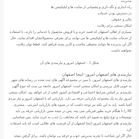
مدیریت
راه اندازی و نگه داری و پشتیبانی از سایت ها و اپلیکیشن ها
در دسترس بودن خدمات
مالی و حقوقی
امکان سنجی برای رقابت
بسیاری از اهالی اصفهان که قصد خرید و یا فروش محصول یا خدماتی را دارند، با استفاده
از خدمات سایت ها و اپلیکیشن ها می توانند برای معرفی محصولاتشان اقدام نمایند. حال
اگر این پذیرنده ها نتوانند محیطی مناسب و کاربر پسند فراهم کنند، قطعا توان رقابت
نخواهند داشت.
شکل 3 – اصفهان امروز و نیازمندی های آن
نیازمندی های اصفهان امروز- اینجا اصفهان
نیازمندی های اصفهان امروز، با سیر در مجموعه آگهی های ثبت شده در رسانه های شهر
به خوبی قابل بررسی و امکان سنجی است. اصفهان امروز جامعه یی ست که تنوع آگهی
نیازمندی بر اساس شرایط اجتماعی و اقتصادی کشور تابعی از ان خواهد بود. امکان سنجی
امروز نیاز به یک مجموعه بازاریابی حرفه یی دارد. بازاریابی که با اصفهان امروز و نیاز مردم
آشنا باشد. باید به این نکته نیز توجه داشت که در شیوه های بازاریابی اینترنتی ، مشتری،
کالا را تا هنگام خرید بطور فیزیکی نمی بیند. پس در نتیجه ضمن بازاریابی حرفه یی باید
توضیحات و نوع تبلیغ به شیوه ای باشد که مخاطب را جذب به خرید نماید. پس شناسایی
نیازمندی های اصفهان امروز
-اینجا اصفهان از آن فرصت های طلایی است که باید استفاده
کرد.
حال اگر این شناخت با تجربه مدیریتی خوب و حرفه یی توامان باشد، برای گرفتن نتیجه