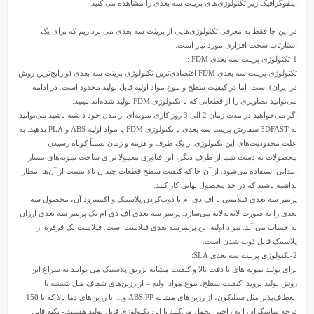
اینفوگرافیک زیر تکنولوژی‌های پرینت سه بعدی را مشاهده می کنید.
در این جا فقط به معرفی تکنولوژی‌هایی از پرینت سه بعدی می پردازیم که برای یک
استارتاپ سخت افزاری مورد نیاز است.
1-تکنولوژی پرینت سه بعدی FDM :
تکنولوژی پرینت سه بعدی FDM اقتصادی‌ترین تکنولوژی پرینت سه بعدی (و رایج‌ترین روش
در ایران) است. اما در کیفیت سطح و تنوع مواد اولیه قابل تولید محدود است. در ادامه
می‌توانید تصاویری را از قطعاتی که با تکنولوژی FDM تولید شده‌اند ببینید.
اگر می‌خواهید در مدت زمان 2 الی 3 روز کاری نمونه‌ای از مدل خود داشته باشید می‌توانید
به 3DFAST سفارش پرینت سه بعدی با تکنولوژی FDM یا مواد اولیه ABS و PLA بدهید. به
علت محدودیت‌های این تکنولوژی از یک طرف و هزینه و زمان نسبتاً کوتاه رسیدن
محصولات به دست شما از طرف دیگر‌، این فناوری معمولا برای ساخت نمونه‌های بسیار
ابتدایی استفاده می‌شود. از آن جا که کیفیت سطح قطعات چندان بالا نیست از آن‌ها انتظار
نداشته باشید که در حد محصول نهایی کار کنند.
پرینتر سه بعدی
فیلامنتی یا اف دی ام با ذوب‌کردن پلاستیک و اکسترود آن، محصول سه
بعدی را به صورت لایه‌به‌لایه می‌سازد.
پرینتر سه بعدی
اف دی ام یک پرینتر سه بعدی ارزان
به حساب می آید. مواد اولیه این پرینترسه بعدی فیلامنت است. فیلامنت یک قرقره از
پلاستیک قابل ذوب شدن است.
2-تکنولوژی پرینت سه بعدی SLA:
برای تولید نمونه های با دقت بالا و کیفیت مشابه تزریق پلاستیک می توانید به سراغ این
روش تولید بروید. کیفیت سطح، تنوع مواد اولیه – از رزین‌های شفاف مثل شیشه تا
انعطاف‌پذیر مثل سیلیکون، از رزین‌های مشابه ABS,PP و… تا رزین‌های دما بالا که تا 150
درجه سانتیگراد را به راحتی تحمل می‌کنند با این تکنولوژی قابل تولید هستند.- نکته قابل