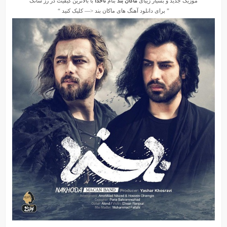
موزیک جدید و بسیار زیبای
ماکان بند
بنام
ناخدا
با بالاترین کیفیت در رز سانگ
” برای دانلود آهنگ های
ماکان بند
<— کلیک کنید “