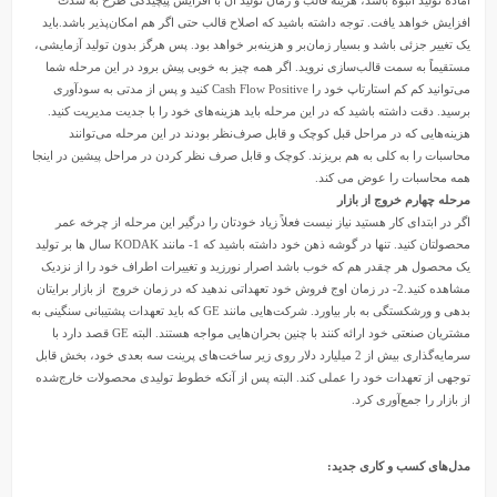
افزایش خواهد یافت. توجه داشته باشید که اصلاح قالب حتی اگر هم امکان‌پذیر باشد.باید
یک تغییر جزئی باشد و بسیار زمان‌بر و هزینه‌بر خواهد بود. پس هرگز بدون تولید آزمایشی،
مستقیماً به سمت قالب‌سازی نروید. اگر همه چیز به خوبی پیش برود در این مرحله شما
می‌توانید کم کم استارتاپ خود را Cash Flow Positive کنید و پس از مدتی به سودآوری
برسید. دقت داشته باشید که در این مرحله باید هزینه‌های خود را با جدیت مدیریت کنید.
هزینه‌هایی که در مراحل قبل کوچک و قابل صرف‌نظر بودند در این مرحله می‌توانند
محاسبات را به کلی به هم بریزند. کوچک و قابل صرف نظر کردن در مراحل پیشین در اینجا
همه محاسبات را عوض می کند.
مرحله چهارم خروج از بازار
اگر در ابتدای کار هستید نیاز نیست فعلاً زیاد خودتان را درگیر این مرحله از چرخه عمر
محصولتان کنید. تنها در گوشه ذهن خود داشته باشید که 1- مانند KODAK سال ها بر تولید
یک محصول هر چقدر هم که خوب باشد اصرار نورزید و تغییرات اطراف خود را از نزدیک
مشاهده کنید.2- در زمان اوج فروش خود تعهداتی ندهید که در زمان خروج از بازار برایتان
بدهی و ورشکستگی به بار بیاورد. شرکت‌هایی مانند GE که باید تعهدات پشتیبانی سنگینی به
مشتریان صنعتی خود ارائه کنند با چنین بحران‌هایی مواجه هستند. البته GE قصد دارد با
سرمایه‌گذاری بیش از 2 میلیارد دلار روی زیر ساخت‌های پرینت سه بعدی خود، بخش قابل
توجهی از تعهدات خود را عملی کند. البته پس از آنکه خطوط تولیدی محصولات خارج‌شده
از بازار را جمع‌آوری کرد.
مدل‌های کسب و کاری جدید: