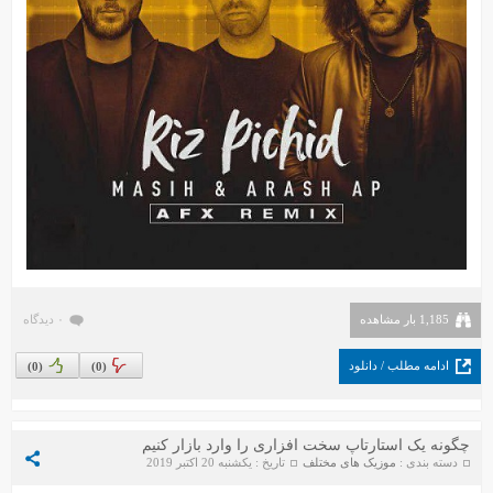
1,185 بار مشاهده
۰ دیدگاه
ادامه مطلب / دانلود
)
0
(
)
0
(
چگونه یک استارتاپ سخت افزاری را وارد بازار کنیم
دسته بندی :
موزیک های مختلف
تاریخ : یکشنبه 20 اکتبر 2019