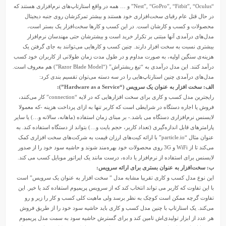
“Nest”, “GoPro”, “Fitbit”, “Oculus” و … همه در واقع استارتاپ‌های نرم‌افزاری هستند که
در حال قتل عام رقبای سخت‌افزاری خود هستند و بیشتر تمرکزشان روی جنبه دیجیتال
محصولات و کسب و کارشان است. در این کسب و کارها سخت‌افزار یک بستر است،
مدل‌های درآمدی آنها مبتنی بر تکرار خرید است و بیشترشان حتی مهندسان نرم‌افزار
بیشتری نسبت به سخت افزار دارند. چنین کسب و کارهایی می‌توانند به جای گرفتن یک
هزینه‌ی سنگین اولیه، به صورت مداوم و در طول مدت زمان طولانی از کاربران خود کسب
درآمد کنند. این مدل درآمدی به “تیغ ریشتراش” (“Razor Blade Model”) هم معروف است.
مدل‌های درآمدی چنین استارتاپ‌هایی را در سه دسته می‌توان تقسیم بندی کرد:
الف: سخت افزار به عنوان یک سرویس (“Hardware as a Service”):
رایجترین مدل کسب و کاری برای سخت افزارهایی که در لایه “connection” کار می‌کنند،
فروش یا اجاره دستگاه در شرایطی است که کاربر تنها به ازای پرداخت هزینه -که معمولا
لایسنس نرم‌افزاری دستگاه می باشد.- بر مبنای زمان استفاده (ماهانه، سالانه و…) یا سایر
پارامترهای قابل اندازه‌گیری (تعداد کاربر، حجم بایت و…) بتواند از دستگاه استفاده‌ کند. به
عنوان مثال “particle.io” با ارائه کیت‌های ارزان قیمت به شرکت‌های سخت افزاری کمک
می‌کند تا از WiFi و 3G روی محصولات خود بهره‌مند شوند و حاشیه سود خود را از صدور
لایسنس برای استفاده از نرم‌افزار یا داده، درست مانند یک اپراتور موبایل کسب می کند.
ب: سخت‌افزار به عنوان بستری برای ارائه سرویس:
این نوع مدل کسب و کاری تقریبا مشابه مدل ” سخت افزار به عنوان یک سرویس” است
با این تفاوت که کاربر می تواند انتخاب کند که از سرویس پریمیوم استفاده کند یا خیر. این
تفاوت گرچه ممکن است کوچک به نظر برسد ولی ماهیت کلی کسب و کار را زیر و رو
می‌کند. یک استارتاپ با چنین مدل کسب و کاری باید حاشیه سود خود را از طریق فروش
هر عدد از ابزار تولیدی‌اش تامین کند و برای گسترش حاشیه سود به سمت مدل پریمیوم