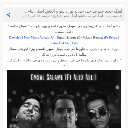
آهنگ جدید علیرضا جی جی و بهزاد لیتو و الکس اصلی بنام امسال سالمه (دی جی میلاد ریمیکس)
دسته بندی :
آهنگ ایرانی
،
دانلود آهنگ جدید
تاریخ : دوشنبه 21 اکتبر 2019
دانلود آهنگ جدید
علیرضا جی جی، سیجل، سپهر خلسه و بهزاد لیتو
بنام “
امسال سالمه
”
با لینک مستقیم
Download New Music Alireza JJ – E
msal Salame (Dj Milaad Remix)
(Ft Behzad
Leito And Alex Asli)
موزیک جدید و بسیار زیبای
علیرضا جی جی
،
سیجل
،
سپهر خلسه
و
بهزاد لیتو
بنام
امسال
سالمه
با بالاترین کیفیت در رز سانگ
” برای دانلود آهنگ های
علیرضا جی جی
،
سیجل
و
بهزاد لیتو
و
دی جی میلاد
<— کلیک کنید
“