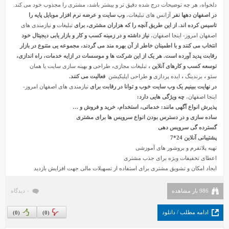
دلخواه، هر چه توضیحات درج شده دقیق تر و بیشتر باشد، مشتری را مجذوب خود می کند.
در اصفهان دهها نفر
آژانس های تبلیغات،
وب سایت و عرضه نرم افزار موبایل پایه را
تاسیس کرده اند. از این طریق آنچه را که هزاران مشتری، برای
تبلیغات
و
نیازمندی های
اصفهان امروز- اینجا اصفهان،
نیاز داشته و در زمینه
کسب
و کار و بازار یابی دیجیتال خود
انتخاب می کنند و با اطمینان خاطر از آن بهره مند می گردند، مجموعه یی متنوع در بازار
رقابت پدید آورده است. هر یک از این شرکت ها و موسسات
در ازایه خدمات، راه اندازی،
توسعه
کسب و کارهای آنلاین ،
تبلیغات مجازی
،
طراحی
و
بهینه سازی سایت یا همان
سئو
،
برندینگ
،
ایده پردازی
و
طراحی اپلیکیشن
فعالیت می کنند
.
در نهایت ببینیم یک وب سایت خوب و توانا در رقابت برای
نیازمندی های اصفهان امروز-
اینجا اصفهان،
چه ویژگی هایی دارد:
پذیرش انواع آگهی مانند: خدماتی، استخدام، خرید و فروش و …
ساده سازی و در دسترس بودن انواع سرویس ها برای مشتری
گسترده گی سرویس دهی
پشتیبانی آنلاین 24*7
تهیه پلاتفرم و بروشور های آموزشی
اعطای تخفیفات ویژه برای جذب مشتری
ایجاد امکان و تشویق مشتری برای استفاده از تسهیلات مالی جهت افزایش بازدید
986 بار مشاهده
۰ دیدگاه
ادامه مطلب / دانلود
)
0
(
)
0
(