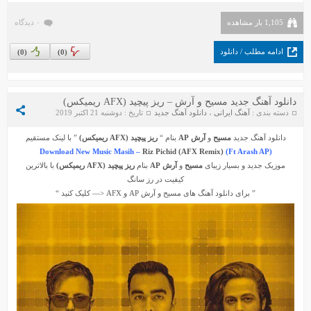
1,105 بار مشاهده
۰ دیدگاه
ادامه مطلب / دانلود
)
0
(
)
0
(
دانلود آهنگ جدید مسیح و آرش – ریز پیچید (AFX ریمیکس)
دسته بندی :
آهنگ ایرانی
،
دانلود آهنگ جدید
تاریخ : دوشنبه 21 اکتبر 2019
دانلود آهنگ جدید
مسیح
و
آرش AP
بنام “
ریز پیچید (AFX ریمیکس)
” با لینک مستقیم
Download New Music Masih –
Riz Pichid (AFX Remix)
(Ft Arash AP)
موزیک جدید و بسیار زیبای
مسیح
و
آرش AP
بنام
ریز پیچید (AFX ریمیکس)
با بالاترین
کیفیت در رز سانگ
” برای دانلود آهنگ های
مسیح
و
آرش AP
و
AFX
<— کلیک کنید “