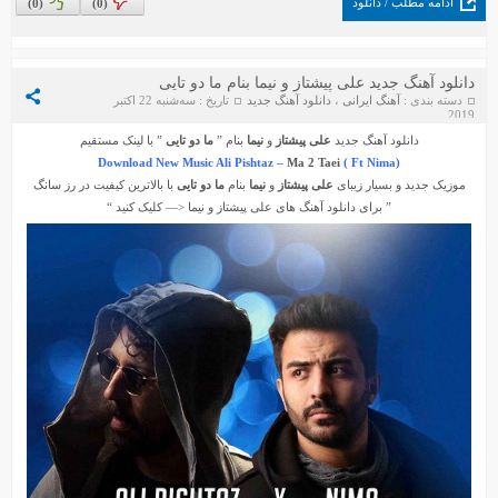
ادامه مطلب / دانلود
)
0
(
)
0
(
دانلود آهنگ جدید علی پیشتاز و نیما بنام ما دو تایی
دسته بندی :
آهنگ ایرانی
،
دانلود آهنگ جدید
تاریخ : سه‌شنبه 22 اکتبر
2019
دانلود آهنگ جدید
علی پیشتاز
و
نیما
بنام ”
ما دو تایی
” با لینک مستقیم
Download New Music
Ali Pishtaz –
Ma 2 Taei
( Ft Nima)
موزیک جدید و بسیار زیبای
علی پیشتاز
و
نیما
بنام
ما دو تایی
با بالاترین کیفیت در رز سانگ
” برای دانلود آهنگ های
علی پیشتاز
و
نیما
<— کلیک کنید “