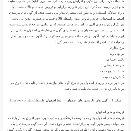
ها اضافه کرد. برای درج آگهی و افزایش رویت آن مدتی است ورود اپلیکیشن ها، وب سایت
ها و ابزار مرتبط می گذرد. این ابزار ها ویژه بازاریابی و فروش خدمات و کالا هستند. آنها
دارای سادگی استفاده و به طور کلی مشتری مدار می باشند. هدف از آگهی های نیازمندی
اصفهان، استخدام، خرید و فروش بدون واسطه‌ کالا و خدمات به صورت آنلاین می باشد.
هر یک از پذیرنده های آگهی دارای برند هایی هستند که در تمامی مراجع قانونی ثبت شده
است. حال باید در شهر اصفهان و در نتیجه برای آگهی های نیازمندی اصفهان به دنبال این
ابزار ها باشیم. ثبت آگهی در هر منطقه جغرافیایی مستلزم درک آگهی دهنده و پذیرنده از
واقعیات اجتماعی و اقتصادی همان جا نشات می گیرد:
نرخ بیکاری
توزیع ثروت
بافت اجتماعی
شرایط فرهنگی
شناخت تنوع خدمات
گسترش جمعیت
در شهر تاریخی و زیبای اصفهان برای درج آگهی های نیازمندی قطعا رعایت نکات فوق می
تواند تاثیر زیادی در جذب مخاطب داشته باشد.
شکل 1 – آگهی های نیازمندی های اصفهان –
اینجا اصفهان
https://www.injaisfahan.ir
نیازمندی های اصفهان
نیازمندی های اصفهان با توجه با توسعه فرهنگی و جمعیتی شهر، بدون اغراق بعد از پایتخت
می تواند دومین شهر آگهی پذیر از لحاظ حجم و تنوع باشد. اگر ثبت آگهی نیازمندی را یک
طرف و پاسخ دهنده با آن را طرف دوم بدانیم. پس اگر به نتیجه رسیدن آگهی را یک تراکنش