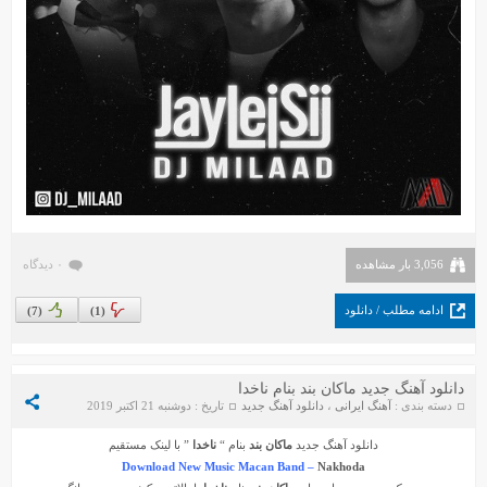
3,056 بار مشاهده
۰ دیدگاه
ادامه مطلب / دانلود
)
7
(
)
1
(
دانلود آهنگ جدید ماکان بند بنام ناخدا
دسته بندی :
آهنگ ایرانی
،
دانلود آهنگ جدید
تاریخ : دوشنبه 21 اکتبر 2019
دانلود آهنگ جدید
ماکان بند
بنام “
ناخدا
” با لینک مستقیم
Download New Music Macan Band –
Nakhoda