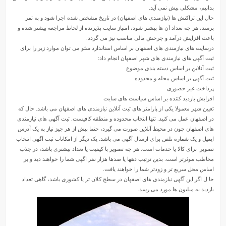
بدانیم، مشکلی پیش نمی آید.
حال این تراکنش ها (نیازمندی های اصفهان) در تاریخ مشخص شده اجرا شود و به ثمر
برسد، هر چه تعداد آن ها بیشتر شود، امتیاز سایت پذیرنده از لحاظ مراجعه بیشتر شده و
باعث افزایش درآمد و چرخش مالی مناسب نیز می گردد.
درسایت های نیازمندی های اصفهان بر اساس استاندارد سئو می توان موارد زیر را برای
ثبت آگهی های نیازمندی های شهر اصفهان انجام داد:
ثبت آنلاین بر اساس دسته بندی موضوع
ثبت آگهی بر اساس محله و محدوده
پرداخت غیر حضوری
افزایش بازدید کننده بر اساس سیاست های سایت
تعیین شهر معمولا یکی از پارامتر های ثبت آنلاین نیازمندی های اصفهان می باشد. حال که
در اصفهان عمل می کنید. تنها انتخاب محدوده و منطقه کافیست. ثبت آگهی های نیازمندی
های اصفهان چون در محیط آنلاین صورت می گیرد، حتما بیش از هر چیز نیاز به یک آدرس
ایمیل و یک شماره تلفن برای ارسال آگهی می باشد. یک دیگر از امکانات ثبت آگهی انتخاب
تصویر برای کالا یا خدمات است. هر چه تصویر با کیفیت یا تعداد بیشتری باشد، در جذب
مخاطب موثرتر است. بدین ترتیب دهها یا صدها هزار نفر اگهی شما را خواهند دید و بر
اساس محل سریع تر و زودتر شما را خواهند یافت.
حا ل اگر این آگهی نیازمندی های اصفهان در سطح کلان تر یا کشوری باشد، گاهی تعداد
بازدید به میلیون ها مورد می رسد.