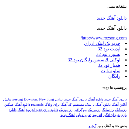
تبلیغات متنی
دانلود آهنگ جدید
دانلود آهنگ جدید
http://www.rozsong.com/
خرید بک لینک ارزان
آپدیت نود 32
پسورد نود 32
اوکلی لایسنس رایگان نود 32
همیار نود 32
سئو سایت
رایگان
برچسب ها
tags
دانلود آهنگ جدید
دانلود آهنگ
دانلود آهنگ جدید ایرانی
Download New Song
rozsong
پخش
آنلاین آهنگ
دانلود آهنگ با لینک مستقیم
کد آهنگ برای وبلاگ
rozmusic
دانلود آهنگ غمگین
رزسانگ
رز سانگ
رزموزیک
بیوگرافی
رز موزیک
دانلود بازي جديد اندرويد
آهنگ
دانلود
بازي هيجان انگيز اندرويد
تعبیر خواب
آهنگ جدید
بخش دانلود آهنگ جدید
آرشیو