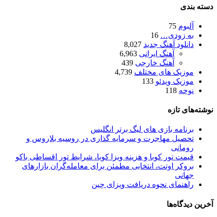
دسته بندی
آلبوم
75
به زودی…
16
دانلود آهنگ جدید
8,027
آهنگ ایرانی
6,963
آهنگ خارجی
439
موزیک های مختلف
4,739
موزیک ویدئو
133
نوحه
118
نوشته‌های تازه
برنامه بازی های لیگ برتر انگلیس
تحصیل مهاجرت و سرمایه گذاری در روسیه بلاروس و
رومانی
قیمت تور کوبا و هزینه ویزا کوبا، شرایط تور اقساطی باکو
بروکر اوتت، انتخابی مطمئن برای معامله‌گران بازارهای
جهانی
راهنمای نحوه دریافت ویزای چین
آخرین دیدگاه‌ها