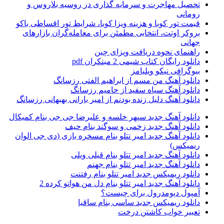
تحصیل مهاجرت و سرمایه گذاری در روسیه بلاروس و
رومانی
قیمت تور کوبا و هزینه ویزا کوبا، شرایط تور اقساطی باکو
بروکر اوتت، انتخابی مطمئن برای معامله‌گران بازارهای
جهانی
راهنمای نحوه دریافت ویزای چین
دانلود رایگان کتاب شیمی 2 مبتکران pdf
بیوگرافی نیکو ویلیامز
دانلود آهنگ من مسم از ابراهیم الفتی رزسانگ
دانلود آهنگ سیاه سفید از حامیم رزسانگ
دانلود آهنگ دلیل زنده بودنم از امیر بارانی بهبهانی رزسانگ
دانلود آهنگ جدید سپهر خلسه و علیرضا جی جی بنام کمیکال
دانلود آهنگ جدید زخمی و سوگند بنام حیف
دانلود آهنگ جدید امیر تتلو بنام مسخره بازی (دی جی الوان
ریمیکس)
دانلود آهنگ جدید امیر تتلو بنام قیلی ویلی
دانلود آهنگ جدید امیر تتلو بنام جهنم
دانلود ریمیکس جدید امیر تتلو بنام رفتنت
دانلود آهنگ جدید امیر تتلو بنام دل من هواتو کرده 2
آمپول دپومدرول برای چیست؟
دانلود ریمیکس جدید ساسی بنام ساقیا
تعبیر خواب کاشتن درخت