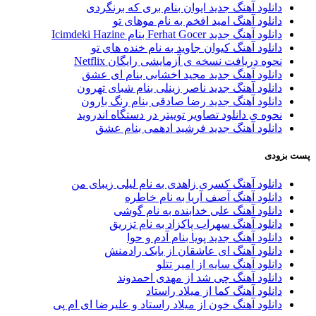
دانلود آهنگ جدید ایوان بنام بری که برنگردی
دانلود آهنگ امید افخم به نام موهای تو
دانلود آهنگ جدید Ferhat Gocer بنام Icimdeki Hazine
دانلود آهنگ کیوان جاوید به نام خنده های تو
نحوه دریافت نسخه ی آزمایشی رایگان Netflix
دانلود آهنگ جدید مجید اخشابی بنام ای عشق
دانلود آهنگ جدید ناصر زینلی بنام شبای تهرون
دانلود آهنگ جدید رضا صادقی بنام رنگ بارون
نحوه ی دانلود تصاویر توییتر در دستگاه اندروید
دانلود آهنگ جدید فرشید ادهمی بنام عشق
پست بزودی
دانلود آهنگ کسری زاهدی به نام لیلی زیبای من
دانلود آهنگ آصف آریا به نام خاطره
دانلود آهنگ علی خدابنده به نام گوشی
دانلود آهنگ سهراب پاکزاد به نام تزریق
دانلود آهنگ جدید پویا بنام آدم و حوا
دانلود آهنگ ای عاشقان از بابک رادمنش
دانلود آهنگ سایه از امیر تتلو
دانلود آهنگ چی شد از مهدی احمدوند
دانلود آهنگ کما از میلاد راستاد
دانلود آهنگ خون از میلاد راستاد و علیرضا ای ام پی