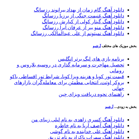
دانلود آهنگ گام زمان از بهداد بیرانوند رزسانگ
دانلود آهنگ غنیمت جنگی از برزیا رزسانگ
دانلود آهنگ گیتار کولی از کیارش رزسانگ
دانلود آهنگ منو ببر از عرفان ابرا رزسانگ
دانلود آهنگ نمیتونم از علی عبدالمالکی رزسانگ
بخش موزیک های مختلف
آرشیو
برنامه بازی های لیگ برتر انگلیس
تحصیل مهاجرت و سرمایه گذاری در روسیه بلاروس و
رومانی
قیمت تور کوبا و هزینه ویزا کوبا، شرایط تور اقساطی باکو
بروکر اوتت، انتخابی مطمئن برای معامله‌گران بازارهای
جهانی
راهنمای نحوه دریافت ویزای چین
بخش به زودی...
آرشیو
دانلود آهنگ کسری زاهدی به نام لیلی زیبای من
دانلود آهنگ آصف آریا به نام خاطره
دانلود آهنگ علی خدابنده به نام گوشی
دانلود آهنگ سهراب پاکزاد به نام تزریق