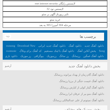
لایسنس رایگان eset internet security
لایسنس نود 32
تاثیر رپورتاژ آگهی بر سئو
خرید سئو
مرحله 304 آمیرزا 305 به بعد
برچسب ها
tags
دانلود آهنگ جدید
دانلود آهنگ
دانلود آهنگ جدید ایرانی
Download New
rozsong
Song
پخش آنلاین آهنگ
دانلود آهنگ با لینک مستقیم
کد آهنگ برای وبلاگ
rozmusic
دانلود آهنگ غمگین
رزسانگ
رز سانگ
رزموزیک
بیوگرافی
رز موزیک
دانلود بازي
جديد اندرويد
آهنگ
دانلود بازي هيجان انگيز اندرويد
تعبیر خواب
آهنگ جدید
بخش دانلود آهنگ جدید
آرشیو
دانلود آهنگ گام زمان از بهداد بیرانوند رزسانگ
دانلود آهنگ غنیمت جنگی از برزیا رزسانگ
دانلود آهنگ گیتار کولی از کیارش رزسانگ
دانلود آهنگ منو ببر از عرفان ابرا رزسانگ
دانلود آهنگ نمیتونم از علی عبدالمالکی رزسانگ
بخش موزیک های مختلف
آرشیو