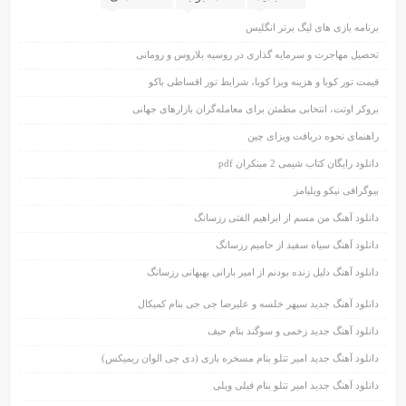
برنامه بازی های لیگ برتر انگلیس
تحصیل مهاجرت و سرمایه گذاری در روسیه بلاروس و رومانی
قیمت تور کوبا و هزینه ویزا کوبا، شرایط تور اقساطی باکو
بروکر اوتت، انتخابی مطمئن برای معامله‌گران بازارهای جهانی
راهنمای نحوه دریافت ویزای چین
دانلود رایگان کتاب شیمی 2 مبتکران pdf
بیوگرافی نیکو ویلیامز
دانلود آهنگ من مسم از ابراهیم الفتی رزسانگ
دانلود آهنگ سیاه سفید از حامیم رزسانگ
دانلود آهنگ دلیل زنده بودنم از امیر بارانی بهبهانی رزسانگ
دانلود آهنگ جدید سپهر خلسه و علیرضا جی جی بنام کمیکال
دانلود آهنگ جدید زخمی و سوگند بنام حیف
دانلود آهنگ جدید امیر تتلو بنام مسخره بازی (دی جی الوان ریمیکس)
دانلود آهنگ جدید امیر تتلو بنام قیلی ویلی