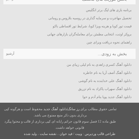
برنامه بازی های لیگ برتر انگلیس
تحصیل مهاجرت و سرمایه گذاری در روسیه بلاروس و رومانی
قیمت تور کوبا و هزینه ویزا کوبا، شرایط تور اقساطی باکو
بروکر اوتت، انتخابی مطمئن برای معامله‌گران بازارهای جهانی
راهنمای نحوه دریافت ویزای چین
بخش به زودی...
آرشیو
دانلود آهنگ کسری زاهدی به نام لیلی زیبای من
دانلود آهنگ آصف آریا به نام خاطره
دانلود آهنگ علی خدابنده به نام گوشی
دانلود آهنگ سهراب پاکزاد به نام تزریق
دانلود آهنگ جدید پویا بنام آدم و حوا
تمامی حقوق مطالب برای
رز سانگ|دانلود آهنگ جدید
محفوظ است و هرگونه کپی
برداری بدون ذکر منبع ممنوع می باشد.
طبق ماده 12 فصل سوم قانون جرائم رایانه ای کپی برداری از قالب و محتوا پیگرد
قانونی خواهد داشت.
طراحی قالب وردپرس
:
وبیت
/
فید خوان
،
نقشه سایت
،
ولید شده