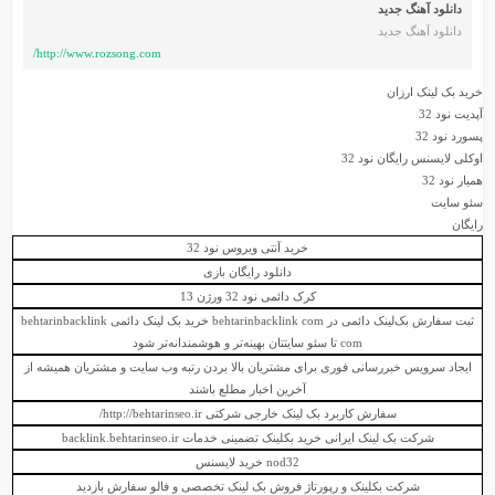
دانلود آهنگ جدید
دانلود آهنگ جدید
http://www.rozsong.com/
خرید بک لینک ارزان
آپدیت نود 32
پسورد نود 32
اوکلی لایسنس رایگان نود 32
همیار نود 32
سئو سایت
رایگان
خرید آنتی ویروس نود 32
دانلود رایگان بازی
کرک دائمی نود 32 ورژن 13
ثبت سفارش بک‌لینک دائمی در behtarinbacklink com
خرید بک لینک دائمی behtarinbacklink
com
تا سئو سایتتان بهینه‌تر و هوشمندانه‌تر شود
ایجاد سرویس خبررسانی فوری برای مشتریان
بالا بردن رتبه وب سایت
و مشتریان همیشه از
آخرین اخبار مطلع باشند
سفارش کاربرد
بک لینک خارجی
شرکتی http://behtarinseo.ir/
شرکت بک لینک ایرانی
خرید بکلینک تضمینی
خدمات backlink.behtarinseo.ir
nod32 خرید لایسنس
شرکت بکلینک و رپورتاژ
فروش بک لینک تخصصی
و فالو سفارش بازدید