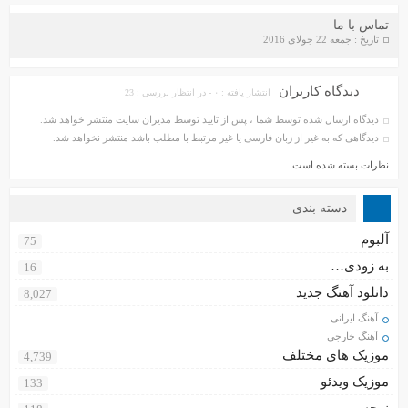
تماس با ما
تاریخ : جمعه 22 جولای 2016
دیدگاه کاربران
انتشار یافته : ۰ - در انتظار بررسی : 23
دیدگاه ارسال شده توسط شما ، پس از تایید توسط مدیران سایت منتشر خواهد شد.
دیدگاهی که به غیر از زبان فارسی یا غیر مرتبط با مطلب باشد منتشر نخواهد شد.
دانلود آهنگ جواد سنگونی به نام امام
دانلود ورژن پیانو آهنگ یوسف زمانی به نام پریزاد
نظرات بسته شده است.
دسته بندی
آلبوم
75
به زودی…
16
دانلود آهنگ جدید
8,027
آهنگ ایرانی
آهنگ خارجی
سیروان خسروی - مونولوگ
موزیک های مختلف
4,739
موزیک ویدئو
133