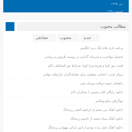
دی ۱۳۹۴
اسفند ۱۳۹۱
مطالب محبوب
جدید
محبوب
تصادفی
برنامه بازی های لیگ برتر انگلیس
تحصیل مهاجرت و سرمایه گذاری در روسیه بلاروس و رومانی
قیمت تور کوبا و هزینه ویزا کوبا، شرایط تور اقساطی باکو
بروکر اوتت، انتخابی مطمئن برای معامله‌گران بازارهای جهانی
راهنمای نحوه دریافت ویزای چین
دانلود رایگان کتاب شیمی 2 مبتکران pdf
بیوگرافی نیکو ویلیامز
دانلود آهنگ من مسم از ابراهیم الفتی رزسانگ
دانلود آهنگ سیاه سفید از حامیم رزسانگ
دانلود آهنگ دلیل زنده بودنم از امیر بارانی بهبهانی رزسانگ