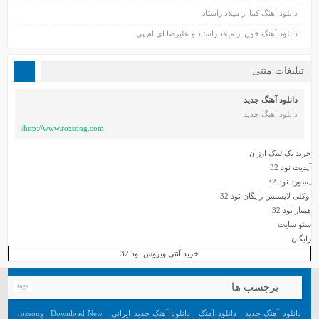
دانلود آهنگ کما از میلاد راستاد
دانلود آهنگ خون از میلاد راستاد و علیرضا ای ام پی
تبلیغات متنی
دانلود آهنگ جدید
دانلود آهنگ جدید
http://www.rozsong.com/
خرید بک لینک ارزان
آپدیت نود 32
پسورد نود 32
اوکلی لایسنس رایگان نود 32
همیار نود 32
سئو سایت
رایگان
خرید آنتی ویروس نود 32
برچسب ها
tags
دانلود آهنگ جدید
دانلود آهنگ
دانلود آهنگ جدید ایرانی
Download New
rozsong