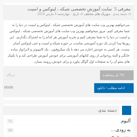
معرفی 5 سایت آموزش تخصصی شبکه ، لینوکس و امنیت
دسته بندی :
موزیک های مختلف
تاریخ : چهارشنبه 6 مارس 2024
می‌خواهیم بهترین وب سایت های آموزش تخصصی شبکه ، لینوکس و امنیت در دنیا را به
شما معرفی کنیم. مروز میخواهیم بهترین وب سایت های آموزش تخصصی شبکه ، لینوکس
و امنیت در دنیا را به شما معرفی کنیم و تجربه آموزش هر کدام را به اشتراک بگذاریم . این
روزها پیدا کردن یک دوره آموزشی مناسب در حوزه شبکه و امنیت و حتی لینوکس آسان
نیست. هر کسی به خودش اجازه می دهد با یک میکروفون ، یک کامپیوتر و لابراتوار ساده
دانلود آهنگ جواد سنگونی به نام امام
دانلود ورژن پیانو آهنگ یوسف زمانی به نام پریزاد
خانگی و البته روخوانی از روی کتابهای آموزشی برای خودش آموزش طراحی کند و با تکنیک
های سئو آن را به صفحات اول گوگل بیاورد و برای خودش رزومه بسازد .
791 بار مشاهده
۰ دیدگاه
)
0
(
)
0
(
ادامه مطلب / دانلود
دسته بندی
سیروان خسروی - مونولوگ
آلبوم
75
به زودی…
16