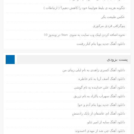
چگونه هزینه ی بلیط هواپیما خود را کاهش دهیم؟ ( ارتباطات )
عکس طبیعت بکر
بیوگرافی فردی مرکوری
نحوه اضافه کردن لینک وب سایت به منوی Start در ویندوز 10
دانلود آهنگ جدید پویا بنام کنار رفتنت
پست بزودی
دانلود آهنگ کسری زاهدی به نام لیلی زیبای من
دانلود آهنگ آصف آریا به نام خاطره
دانلود آهنگ علی خدابنده به نام گوشی
دانلود آهنگ سهراب پاکزاد به نام تزریق
دانلود آهنگ جدید پویا بنام آدم و حوا
دانلود آهنگ ای عاشقان از بابک رادمنش
دانلود آهنگ سایه از امیر تتلو
دانلود آهنگ چی شد از مهدی احمدوند