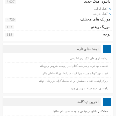
دانلود آهنگ جدید
8,027
آهنگ ایرانی
آهنگ خارجی
موزیک های مختلف
4,739
موزیک ویدئو
133
نوحه
118
نوشته‌های تازه
برنامه بازی های لیگ برتر انگلیس
تحصیل مهاجرت و سرمایه گذاری در روسیه بلاروس و رومانی
قیمت تور کوبا و هزینه ویزا کوبا، شرایط تور اقساطی باکو
بروکر اوتت، انتخابی مطمئن برای معامله‌گران بازارهای جهانی
راهنمای نحوه دریافت ویزای چین
آخرین دیدگاه‌ها
Zahra
در
دانلود ریمیکس جدید ساسی بنام ساقیا