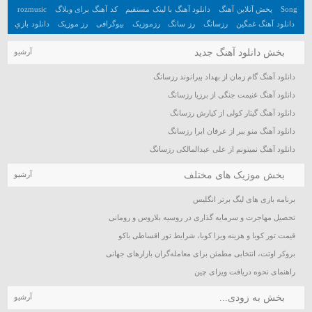
Song
پخش آنلاین آهنگ
دانلود آهنگ با لینک مستقیم
کد آهنگ برای وبلاگ
rozmusic
دانلود آهنگ غمگین
رزسانگ
رز سانگ
رزموزیک
بیوگرافی
رز موزیک
دانلود بازي
جديد اندرويد
آهنگ
دانلود بازي هيجان انگيز اندرويد
تعبیر خواب
آهنگ جدید
بخش دانلود آهنگ جدید
آرشیو
دانلود آهنگ گام زمان از بهداد بیرانوند رزسانگ
دانلود آهنگ غنیمت جنگی از برزیا رزسانگ
دانلود آهنگ گیتار کولی از کیارش رزسانگ
دانلود آهنگ منو ببر از عرفان ابرا رزسانگ
دانلود آهنگ نمیتونم از علی عبدالمالکی رزسانگ
بخش موزیک های مختلف
آرشیو
برنامه بازی های لیگ برتر انگلیس
تحصیل مهاجرت و سرمایه گذاری در روسیه بلاروس و رومانی
قیمت تور کوبا و هزینه ویزا کوبا، شرایط تور اقساطی باکو
بروکر اوتت، انتخابی مطمئن برای معامله‌گران بازارهای جهانی
راهنمای نحوه دریافت ویزای چین
بخش به زودی...
آرشیو