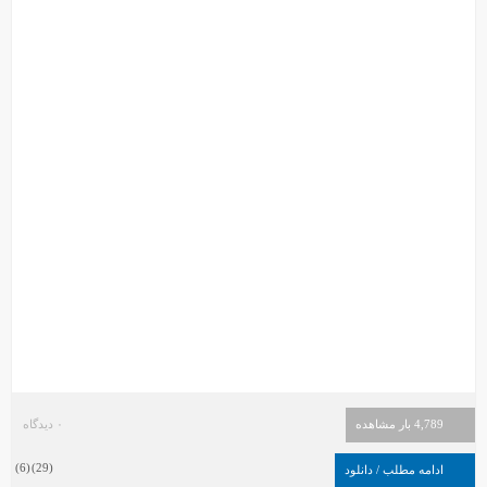
4,789 بار مشاهده
۰ دیدگاه
)
6
(
)
29
(
ادامه مطلب / دانلود