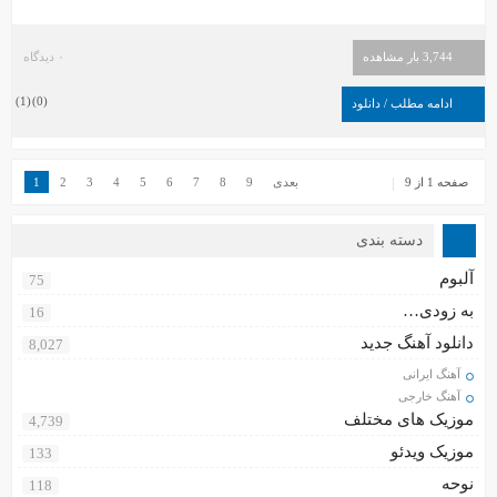
3,744 بار مشاهده
۰ دیدگاه
)
1
(
)
0
(
ادامه مطلب / دانلود
صفحه 1 از 9
بعدی
9
8
7
6
5
4
3
2
1
دسته بندی
آلبوم
75
به زودی…
16
دانلود آهنگ جدید
8,027
آهنگ ایرانی
آهنگ خارجی
موزیک های مختلف
4,739
موزیک ویدئو
133
نوحه
118