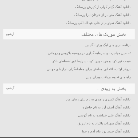
دانلود آهنگ گیتار کولی از کیارش رزسانگ
دانلود آهنگ منو ببر از عرفان ابرا رزسانگ
دانلود آهنگ نمیتونم از علی عبدالمالکی رزسانگ
بخش موزیک های مختلف
آرشیو
برنامه بازی های لیگ برتر انگلیس
تحصیل مهاجرت و سرمایه گذاری در روسیه بلاروس و رومانی
قیمت تور کوبا و هزینه ویزا کوبا، شرایط تور اقساطی باکو
بروکر اوتت، انتخابی مطمئن برای معامله‌گران بازارهای جهانی
راهنمای نحوه دریافت ویزای چین
بخش به زودی...
آرشیو
دانلود آهنگ کسری زاهدی به نام لیلی زیبای من
دانلود آهنگ آصف آریا به نام خاطره
دانلود آهنگ علی خدابنده به نام گوشی
دانلود آهنگ سهراب پاکزاد به نام تزریق
دانلود آهنگ جدید پویا بنام آدم و حوا