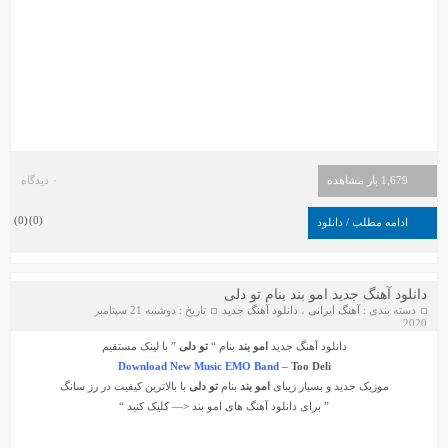
1,679 بار مشاهده
۰ دیدگاه
)
0
(
)
0
(
ادامه مطلب / دانلود
دانلود آهنگ جدید امو بند بنام تو دلی
دسته بندی :
آهنگ ایرانی
،
دانلود آهنگ جدید
تاریخ : دوشنبه 21 سپتامبر
2020
دانلود آهنگ جدید
امو بند
بنام “
تو دلی
” با لینک مستقیم
Download New Music EMO Band –
Too Deli
موزیک جدید و بسیار زیبای
امو بند
بنام
تو دلی
با بالاترین کیفیت در رز سانگ
” برای دانلود آهنگ های
امو بند
<— کلیک کنید “