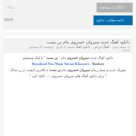
2,022 بار مشاهده
۰ دیدگاه
)
0
(
)
0
(
ادامه مطلب / دانلود
دانلود آهنگ جدید سیروان خسروی بنام بن بست
دسته بندی :
آهنگ ایرانی
،
دانلود آهنگ جدید
تاریخ : دوشنبه 21 سپتامبر
2020
دانلود آهنگ جدید
سیروان خسروی
بنام “
بن بست
” با لینک مستقیم
Download New Music Sirvan Khosravi –
Bonbast
موزیک جدید و بسیار زیبای
سیروان خسروی
بنام
بن بست
با بالاترین کیفیت در رز سانگ
” برای دانلود آهنگ های
سیروان خسروی
<— کلیک کنید “