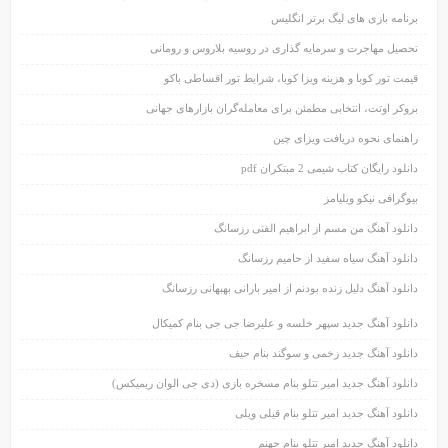
برنامه بازی های لیگ برتر انگلیس
تحصیل مهاجرت و سرمایه گذاری در روسیه بلاروس و رومانی
قیمت تور کوبا و هزینه ویزا کوبا، شرایط تور اقساطی باکو
بروکر اوتت، انتخابی مطمئن برای معامله‌گران بازارهای جهانی
راهنمای نحوه دریافت ویزای چین
دانلود رایگان کتاب شیمی 2 مبتکران pdf
بیوگرافی نیکو ویلیامز
دانلود آهنگ من مسم از ابراهیم الفتی رزسانگ
دانلود آهنگ سیاه سفید از حامیم رزسانگ
دانلود آهنگ دلیل زنده بودنم از امیر بارانی بهبهانی رزسانگ
دانلود آهنگ جدید سپهر خلسه و علیرضا جی جی بنام کمیکال
دانلود آهنگ جدید زخمی و سوگند بنام حیف
دانلود آهنگ جدید امیر تتلو بنام مسخره بازی (دی جی الوان ریمیکس)
دانلود آهنگ جدید امیر تتلو بنام قیلی ویلی
دانلود آهنگ جدید امیر تتلو بنام جهنم