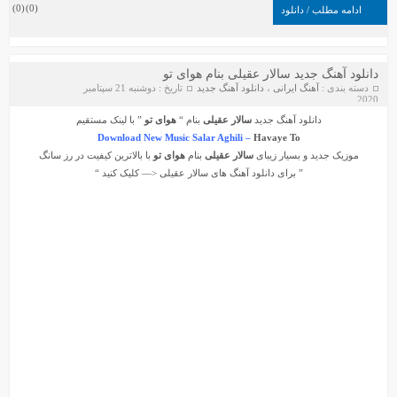
)
0
(
)
0
(
ادامه مطلب / دانلود
دانلود آهنگ جدید سالار عقیلی بنام هوای تو
دسته بندی :
آهنگ ایرانی
،
دانلود آهنگ جدید
تاریخ : دوشنبه 21 سپتامبر
2020
دانلود آهنگ جدید
سالار عقیلی
بنام “
هوای تو
” با لینک مستقیم
Download New Music Salar Aghili –
Havaye To
موزیک جدید و بسیار زیبای
سالار عقیلی
بنام
هوای تو
با بالاترین کیفیت در رز سانگ
” برای دانلود آهنگ های
سالار عقیلی
<— کلیک کنید “