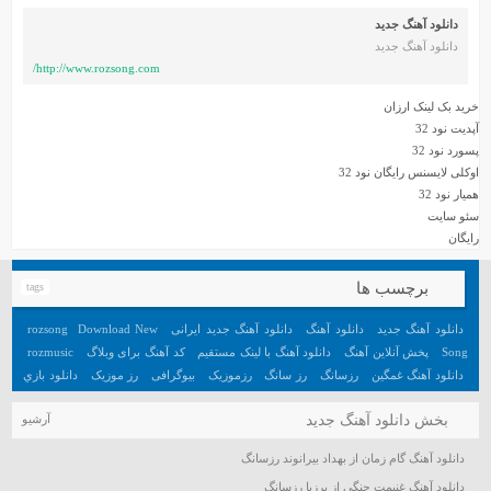
دانلود آهنگ جدید
دانلود آهنگ جدید
http://www.rozsong.com/
خرید بک لینک ارزان
آپدیت نود 32
پسورد نود 32
اوکلی لایسنس رایگان نود 32
همیار نود 32
سئو سایت
رایگان
برچسب ها
tags
دانلود آهنگ جدید
دانلود آهنگ
دانلود آهنگ جدید ایرانی
Download New
rozsong
Song
پخش آنلاین آهنگ
دانلود آهنگ با لینک مستقیم
کد آهنگ برای وبلاگ
rozmusic
دانلود آهنگ غمگین
رزسانگ
رز سانگ
رزموزیک
بیوگرافی
رز موزیک
دانلود بازي
جديد اندرويد
آهنگ
دانلود بازي هيجان انگيز اندرويد
تعبیر خواب
آهنگ جدید
بخش دانلود آهنگ جدید
آرشیو
دانلود آهنگ گام زمان از بهداد بیرانوند رزسانگ
دانلود آهنگ غنیمت جنگی از برزیا رزسانگ