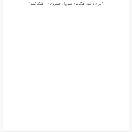
” برای دانلود آهنگ های
سیروان خسروی
<— کلیک کنید “