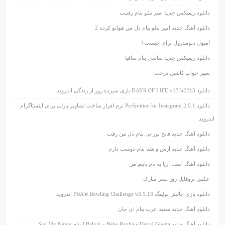
دانلود ریمیکس جدید امیر تتلو بنام رفتنت
دانلود آهنگ جدید امیر تتلو بنام دل من هواتو کرده 2
آمپول دپومدرول برای چیست؟
دانلود ریمیکس جدید ساسی بنام ساقیا
تعبیر خواب کاشتن درخت
دانلود DAYS OF LIFE v13 b2213 بازی سیزده روز از زندگی اندروید
دانلود PicSplitter for Instagram 2.0.1 نرم افزار ساخت تصاویر پازلی برای اینستاگرام
اندروید
دانلود آهنگ جدید فاتح نورایی بنام دل من رفت
دانلود آهنگ جدید آرش و هلنا بنام دوست دارم
دانلود آهنگ آصف آریا به نام پایتم من
عکس پروفایل روز پسر مبارک
دانلود بازی چالش بولینگ PBA® Bowling Challenge v3.1.13 اندروید
دانلود آهنگ جدید سعید عرب بنام ای جان
دانلود آهنگ جدید David Guetta و Bebe Rexha و J Balvin بنام Say My Name