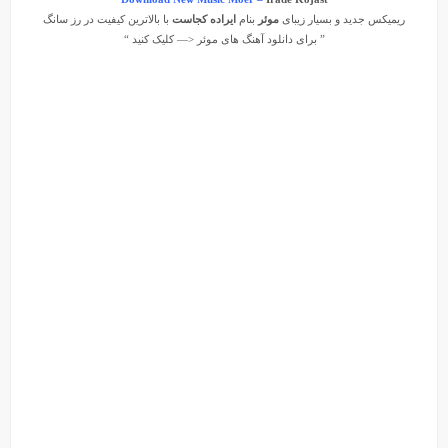
ریمیکس جدید و بسیار زیبای
موئر
بنام
ایراده کجاست
با بالاترین کیفیت در رز سانگ
” برای دانلود آهنگ های
موئر
<— کلیک کنید “