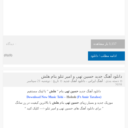
3,157 بار مشاهده
۰ دیدگاه
)
0
(
)
0
(
ادامه مطلب / دانلود
دانلود آهنگ جدید حسین تهی و امیر تتلو بنام هلش
دسته بندی :
آهنگ ایرانی
،
دانلود آهنگ جدید
تاریخ : دوشنبه 21 سپتامبر
2020
دانلود آهنگ جدید
حسین تهی
بنام “
هلش
” با لینک مستقیم
Download New Music Tohi –
Holesh
(Ft Amir Tataloo)
موزیک جدید و بسیار زیبای
حسین تهی
بنام
هلش
با بالاترین کیفیت در رز سانگ
” برای دانلود آهنگ های
حسین تهی
و
امیر تتلو
<— کلیک کنید “