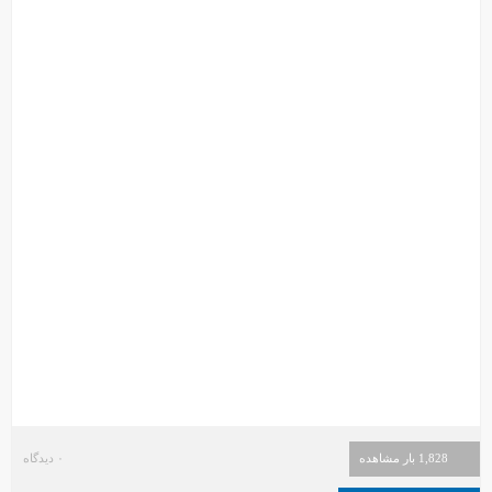
1,828 بار مشاهده
۰ دیدگاه