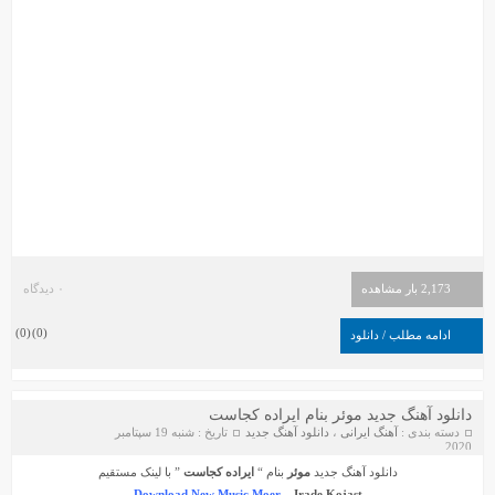
2,173 بار مشاهده
۰ دیدگاه
)
0
(
)
0
(
ادامه مطلب / دانلود
دانلود آهنگ جدید موئر بنام ایراده کجاست
دسته بندی :
آهنگ ایرانی
،
دانلود آهنگ جدید
تاریخ : شنبه 19 سپتامبر
2020
دانلود آهنگ جدید
موئر
بنام “
ایراده کجاست
” با لینک مستقیم
Download New Music Moer –
Irade Kojast