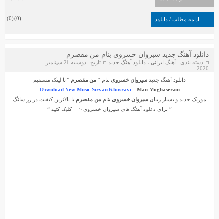
)
0
(
)
0
(
ادامه مطلب / دانلود
دانلود آهنگ جدید سیروان خسروی بنام من مقصرم
دسته بندی :
آهنگ ایرانی
،
دانلود آهنگ جدید
تاریخ : دوشنبه 21 سپتامبر
2020
دانلود آهنگ جدید
سیروان خسروی
بنام “
من مقصرم
” با لینک مستقیم
Download New Music Sirvan Khosravi –
Man Moghaseram
موزیک جدید و بسیار زیبای
سیروان خسروی
بنام
من مقصرم
با بالاترین کیفیت در رز سانگ
” برای دانلود آهنگ های
سیروان خسروی
<— کلیک کنید “