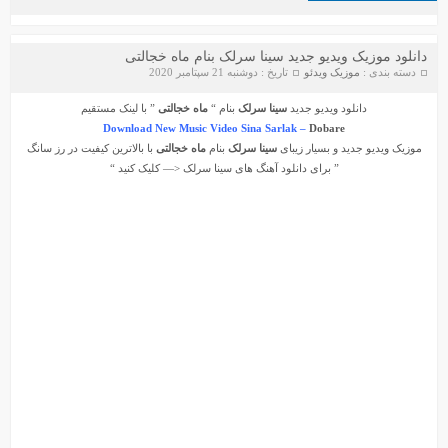
دانلود موزیک ویدیو جدید سینا سرلک بنام ماه خجالتی
دسته بندی :
موزیک ویدئو
تاریخ : دوشنبه 21 سپتامبر 2020
دانلود ویدیو جدید
سینا سرلک
بنام “
ماه خجالتی
” با لینک مستقیم
Download New Music Video Sina Sarlak –
Dobare
موزیک ویدیو جدید و بسیار زیبای
سینا سرلک
بنام
ماه خجالتی
با بالاترین کیفیت در رز سانگ
” برای دانلود آهنگ های
سینا سرلک
<— کلیک کنید “