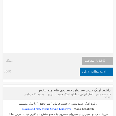
1,893 بار مشاهده
۰ دیدگاه
)
0
(
)
0
(
ادامه مطلب / دانلود
دانلود آهنگ جدید سیروان خسروی بنام منو ببخش
دسته بندی :
آهنگ ایرانی
،
دانلود آهنگ جدید
تاریخ : دوشنبه 21 سپتامبر
2020
دانلود آهنگ جدید
سیروان خسروی
بنام “
منو ببخش
” با لینک مستقیم
Download New Music Sirvan Khosravi –
Mano Bebakhsh
موزیک جدید و بسیار زیبای
سیروان خسروی
بنام
منو ببخش
با بالاترین کیفیت در رز سانگ