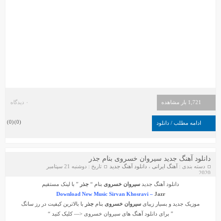
1,721 بار مشاهده
۰ دیدگاه
)
0
(
)
0
(
ادامه مطلب / دانلود
دانلود آهنگ جدید سیروان خسروی بنام جذر
دسته بندی :
آهنگ ایرانی
،
دانلود آهنگ جدید
تاریخ : دوشنبه 21 سپتامبر
2020
دانلود آهنگ جدید
سیروان خسروی
بنام “
جذر
” با لینک مستقیم
Download New Music Sirvan Khosravi –
Jazr
موزیک جدید و بسیار زیبای
سیروان خسروی
بنام
جذر
با بالاترین کیفیت در رز سانگ
” برای دانلود آهنگ های
سیروان خسروی
<— کلیک کنید “