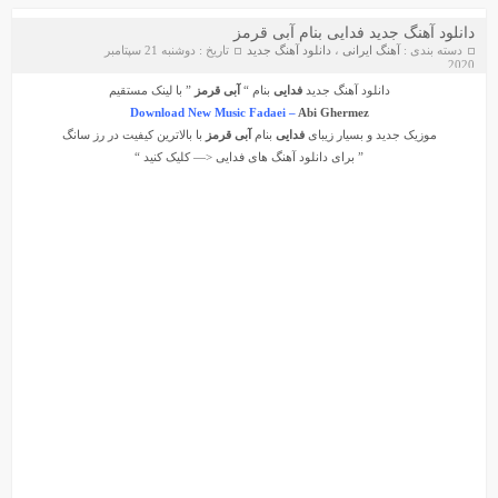
دانلود آهنگ جدید فدایی بنام آبی قرمز
دسته بندی :
آهنگ ایرانی
،
دانلود آهنگ جدید
تاریخ : دوشنبه 21 سپتامبر
2020
دانلود آهنگ جدید
فدایی
بنام “
آبی قرمز
” با لینک مستقیم
Download New Music Fadaei –
Abi Ghermez
موزیک جدید و بسیار زیبای
فدایی
بنام
آبی قرمز
با بالاترین کیفیت در رز سانگ
” برای دانلود آهنگ های
فدایی
<— کلیک کنید “
دانلود آهنگ جواد سنگونی به نام امام
دانلود ورژن پیانو آهنگ یوسف زمانی به نام پریزاد
سیروان خسروی - مونولوگ