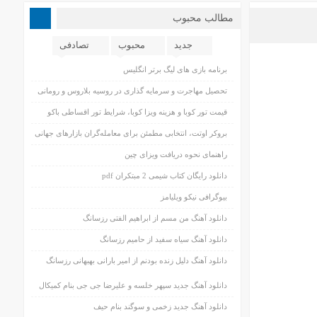
مطالب محبوب
جدید
محبوب
تصادفی
برنامه بازی های لیگ برتر انگلیس
تحصیل مهاجرت و سرمایه گذاری در روسیه بلاروس و رومانی
قیمت تور کوبا و هزینه ویزا کوبا، شرایط تور اقساطی باکو
بروکر اوتت، انتخابی مطمئن برای معامله‌گران بازارهای جهانی
راهنمای نحوه دریافت ویزای چین
دانلود رایگان کتاب شیمی 2 مبتکران pdf
بیوگرافی نیکو ویلیامز
دانلود آهنگ من مسم از ابراهیم الفتی رزسانگ
دانلود آهنگ سیاه سفید از حامیم رزسانگ
دانلود آهنگ دلیل زنده بودنم از امیر بارانی بهبهانی رزسانگ
دانلود آهنگ جدید سپهر خلسه و علیرضا جی جی بنام کمیکال
دانلود آهنگ جدید زخمی و سوگند بنام حیف