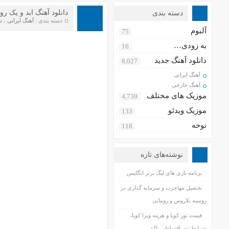
دانلود آهنگ ابد و یک رو
دسته بندی
دسته بندی :
آهنگ ایرانی
،
د
آلبوم
75
به زودی…
16
دانلود آهنگ جدید
8,027
آهنگ ایرانی
آهنگ خارجی
موزیک های مختلف
4,739
موزیک ویدئو
133
نوحه
118
نوشته‌های تازه
برنامه بازی های لیگ برتر انگلیس
تحصیل مهاجرت و سرمایه گذاری در
روسیه بلاروس و رومانی
قیمت تور کوبا و هزینه ویزا کوبا،
شرایط تور اقساطی باکو