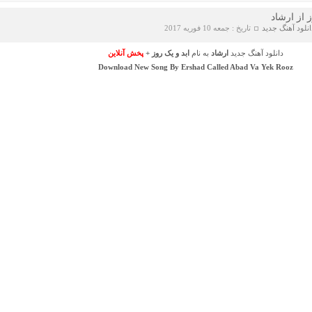
ز از ارشاد
انلود آهنگ جدید
تاریخ : جمعه 10 فوریه 2017
دانلود آهنگ جدید
ارشاد
به نام
ابد و یک روز
+
پخش آنلاین
Download New Song By
Ershad
Called
Abad Va Yek Rooz