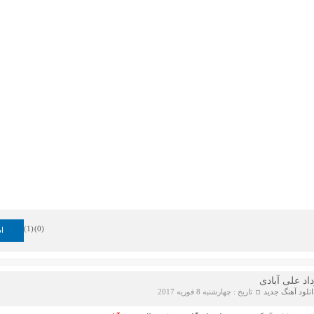
)
1
(
)
0
(
اد
اد علی آبادی
انلود آهنگ جدید
تاریخ : چهارشنبه 8 فوریه 2017