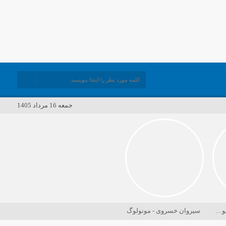
جمعه 16 مرداد 1405
دانلود ورژن پیانو آهنگ یوسف زمانی به نام پریزاد
سیروان خسروی - مونولوگ