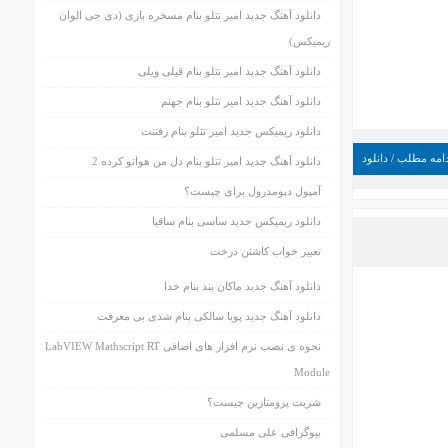
دانلود آهنگ جدید امیر تتلو بنام مسخره بازی (دی جی الوان
ریمیکس)
دانلود آهنگ جدید امیر تتلو بنام قیلی ویلی
دانلود آهنگ جدید امیر تتلو بنام جهنم
دانلود ریمیکس جدید امیر تتلو بنام رفتنت
امه مطلب / دانلود
دانلود آهنگ جدید امیر تتلو بنام دل من هواتو کرده 2
آمپول دپومدرول برای چیست؟
دانلود ریمیکس جدید ساسی بنام ساقیا
تعبیر خواب کاشتن درخت
دانلود آهنگ جدید ماکان بند بنام خدا
دانلود آهنگ جدید پویا سالکی بنام شدی بی معرفت
نحوه ی نصب نرم افزار های اضافی LabVIEW Mathscript RT
Module
شربت پرومتازین چیست؟
بیوگرافی علی مسلمی