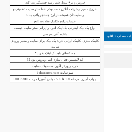
فروش و نرخ تبدیل شما رشد چشمگیر پیدا کند
شروع مسیر پیشرفت آنلاین کسب‌وکار شما
سئو سایت تضمینی
و
وبسایت‌تان همیشه در اوج جستجو باقی بماند
خدمات پکیج
بکلینک
pdf seo site
انواع بک لینک اینترنتی
بک لینک انبوه
و ایرانی سئو سایت چیست
دانلود آنتی ویروس
امه مطلب / دانلود
بکلینک سازی بکلینک ایرانی
خرید بک لینک برای سایت
و معتبر ورودی
سایت
چه کسانی باید بک لینک بخرند؟
کد لایسنس فعال سازی آنتی ویروس نود 32
خرید رپورتاژ آگهی محصولات سایت
سو سایت behtarinseo.com
جواب آمیرزا مرحله 300 تا 500 ، پاسخ آمیرزا مرحله 300 تا 500