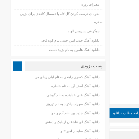
مضرات روزه
نحوه ی درست کردن گل لاله با دستمال کاغذی برای تزیین
سفره
بیوگرافی سیروس الوند
دانلود آهنگ جدید امین حبیبی بنام کوه قاف
دانلود آهنگ هامون به نام بزنید دست
پست بزودی
دانلود آهنگ کسری زاهدی به نام لیلی زیبای من
دانلود آهنگ آصف آریا به نام خاطره
دانلود آهنگ علی خدابنده به نام گوشی
دانلود آهنگ سهراب پاکزاد به نام تزریق
امه مطلب / دانلود
دانلود آهنگ جدید پویا بنام آدم و حوا
دانلود آهنگ ای عاشقان از بابک رادمنش
دانلود آهنگ سایه از امیر تتلو