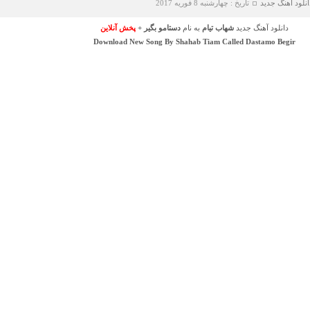
انلود آهنگ جدید
تاریخ : چهارشنبه 8 فوریه 2017
دانلود آهنگ جدید
شهاب تیام
به نام
دستامو بگیر
+
پخش آنلاین
Download New Song By
Shahab Tiam
Called
Dastamo Begir