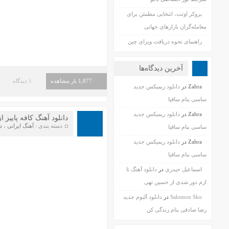
بروکر اوتت، انتخابی مطمئن برای
معامله‌گران بازارهای جهانی
راهنمای نحوه دریافت ویزای چین
آخرین دیدگاه‌ها
1,877 بار مشاهده
۱ دیدگاه
Zahra
در
دانلود ریمیکس جدید
ساسی بنام ساقیا
Zahra
در
دانلود ریمیکس جدید
دانلود آهنگ کافه پاییز 
دسته بندی :
آهنگ ایرانی
،
د
ساسی بنام ساقیا
Zahra
در
دانلود ریمیکس جدید
ساسی بنام ساقیا
اسماعیل حیدری
در
دانلود آهنگ تا
ازم دور شدی از حسین تهی
Salomon Sko
در
دانلود آلبوم جدید
رضا صادقی بنام زندگی کن