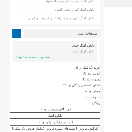
دانلود آهنگ چی شد از مهدی احمدوند
دانلود آهنگ کما از میلاد راستاد
دانلود آهنگ خون از میلاد راستاد و علیرضا ای ام پی
تبلیغات متنی
دانلود آهنگ جدید
دانلود آهنگ جدید
http://www.rozsong.com/
خرید بک لینک ارزان
آپدیت نود 32
پسورد نود 32
اوکلی لایسنس رایگان نود 32
همیار نود 32
سئو سایت
رایگان
خرید آنتی ویروس نود 32
دانلود اهنگ
لایسنس رایگان برای نود 32
افزایش فروش با بسته‌های متنوع فروش بک‌لینک
فروش بک لینک
تا