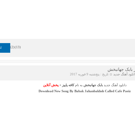
)
2
(
)
13
(
اد
از بابک جهانبخش
انلود آهنگ جدید
تاریخ : پنج‌شنبه 9 فوریه 2017
دانلود آهنگ جدید
بابک جهانبخش
به نام
کافه پاییز
+
پخش آنلاین
Download New Song By
Babak Jahanbakhsh
Called
Cafe Paeiz