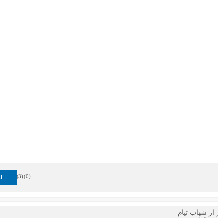
)
3
(
)
0
(
اد
 از شهاب تیام