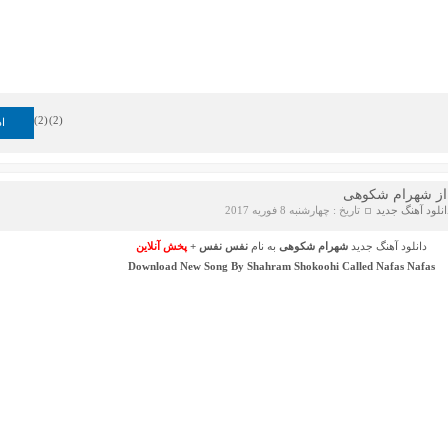
)
2
(
)
2
(
اد
از شهرام شکوهی
انلود آهنگ جدید
تاریخ : چهارشنبه 8 فوریه 2017
دانلود آهنگ جدید
شهرام شکوهی
به نام
نفس نفس
+
پخش آنلاین
Download New Song By
Shahram Shokoohi
Called
Nafas Nafas