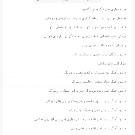
برنامه بازی های لیگ برتر انگلیس
تحصیل مهاجرت و سرمایه گذاری در روسیه بلاروس و رومانی
قیمت تور کوبا و هزینه ویزا کوبا، شرایط تور اقساطی باکو
بروکر اوتت، انتخابی مطمئن برای معامله‌گران بازارهای جهانی
راهنمای نحوه دریافت ویزای چین
دانلود رایگان کتاب شیمی 2 مبتکران pdf
بیوگرافی نیکو ویلیامز
دانلود آهنگ من مسم از ابراهیم الفتی رزسانگ
دانلود آهنگ سیاه سفید از حامیم رزسانگ
دانلود آهنگ دلیل زنده بودنم از امیر بارانی بهبهانی رزسانگ
دانلود آهنگ جدید سپهر خلسه و علیرضا جی جی بنام کمیکال
دانلود آهنگ جدید زخمی و سوگند بنام حیف
دانلود آهنگ جدید امیر تتلو بنام مسخره بازی (دی جی الوان ریمیکس)
دانلود آهنگ جدید امیر تتلو بنام قیلی ویلی