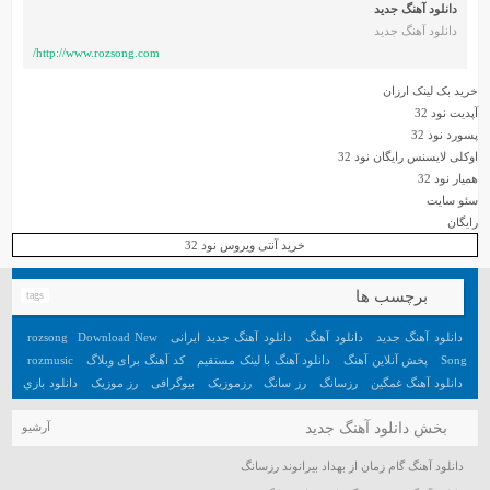
دانلود آهنگ جدید
دانلود آهنگ جدید
http://www.rozsong.com/
خرید بک لینک ارزان
آپدیت نود 32
پسورد نود 32
اوکلی لایسنس رایگان نود 32
همیار نود 32
سئو سایت
رایگان
خرید آنتی ویروس نود 32
برچسب ها
tags
دانلود آهنگ جدید
دانلود آهنگ
دانلود آهنگ جدید ایرانی
Download New
rozsong
Song
پخش آنلاین آهنگ
دانلود آهنگ با لینک مستقیم
کد آهنگ برای وبلاگ
rozmusic
دانلود آهنگ غمگین
رزسانگ
رز سانگ
رزموزیک
بیوگرافی
رز موزیک
دانلود بازي
جديد اندرويد
آهنگ
دانلود بازي هيجان انگيز اندرويد
تعبیر خواب
آهنگ جدید
بخش دانلود آهنگ جدید
آرشیو
دانلود آهنگ گام زمان از بهداد بیرانوند رزسانگ