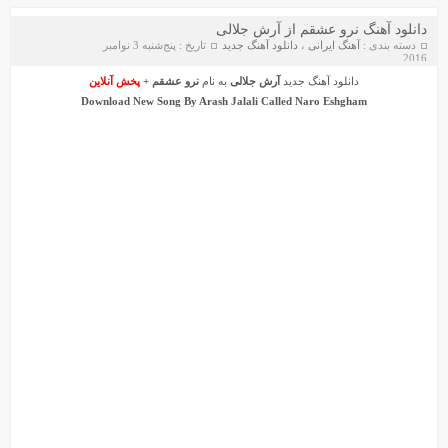
دانلود آهنگ نرو عشقم از آرش جلالی
دسته بندی :
آهنگ ایرانی
،
دانلود آهنگ جدید
تاریخ : پنج‌شنبه 3 نوامبر
2016
دانلود آهنگ جدید
آرش جلالی
به نام
نرو عشقم
+
پخش آنلاین
Download New Song By
Arash Jalali
Called
Naro Eshgham
دانلود آهنگ جواد سنگونی به نام امام
دانلود ورژن پیانو آهنگ یوسف زمانی به نام پریزاد
سیروان خسروی - مونولوگ