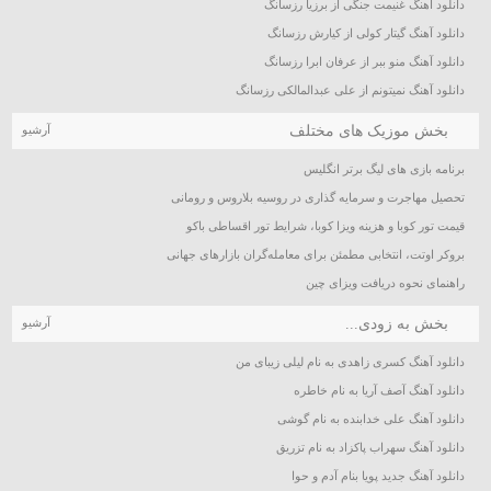
دانلود آهنگ غنیمت جنگی از برزیا رزسانگ
دانلود آهنگ گیتار کولی از کیارش رزسانگ
دانلود آهنگ منو ببر از عرفان ابرا رزسانگ
دانلود آهنگ نمیتونم از علی عبدالمالکی رزسانگ
بخش موزیک های مختلف
آرشیو
برنامه بازی های لیگ برتر انگلیس
تحصیل مهاجرت و سرمایه گذاری در روسیه بلاروس و رومانی
قیمت تور کوبا و هزینه ویزا کوبا، شرایط تور اقساطی باکو
بروکر اوتت، انتخابی مطمئن برای معامله‌گران بازارهای جهانی
راهنمای نحوه دریافت ویزای چین
بخش به زودی...
آرشیو
دانلود آهنگ کسری زاهدی به نام لیلی زیبای من
دانلود آهنگ آصف آریا به نام خاطره
دانلود آهنگ علی خدابنده به نام گوشی
دانلود آهنگ سهراب پاکزاد به نام تزریق
دانلود آهنگ جدید پویا بنام آدم و حوا