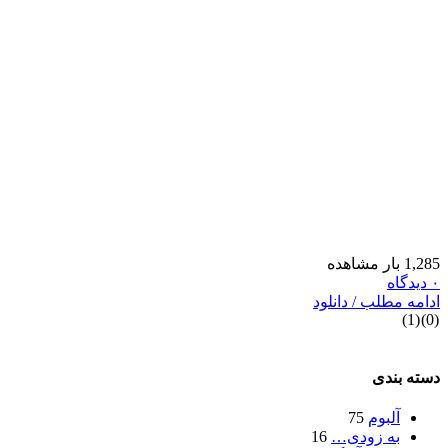
1,285 بار مشاهده
۰ دیدگاه
ادامه مطلب / دانلود
)
1
(
)
0
(
دسته بندی
آلبوم
75
به زودی…
16