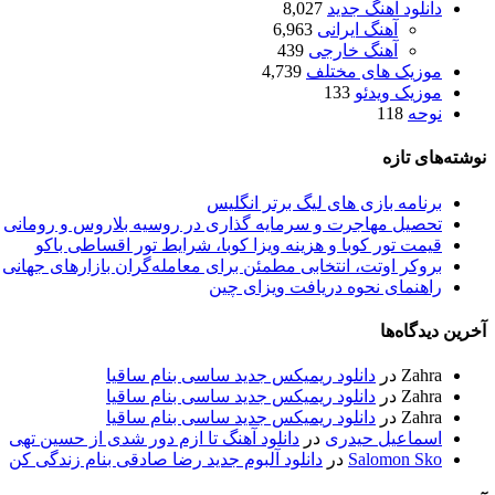
دانلود آهنگ جدید
8,027
آهنگ ایرانی
6,963
آهنگ خارجی
439
موزیک های مختلف
4,739
موزیک ویدئو
133
نوحه
118
نوشته‌های تازه
برنامه بازی های لیگ برتر انگلیس
تحصیل مهاجرت و سرمایه گذاری در روسیه بلاروس و رومانی
قیمت تور کوبا و هزینه ویزا کوبا، شرایط تور اقساطی باکو
بروکر اوتت، انتخابی مطمئن برای معامله‌گران بازارهای جهانی
راهنمای نحوه دریافت ویزای چین
آخرین دیدگاه‌ها
Zahra
در
دانلود ریمیکس جدید ساسی بنام ساقیا
Zahra
در
دانلود ریمیکس جدید ساسی بنام ساقیا
Zahra
در
دانلود ریمیکس جدید ساسی بنام ساقیا
اسماعیل حیدری
در
دانلود آهنگ تا ازم دور شدی از حسین تهی
Salomon Sko
در
دانلود آلبوم جدید رضا صادقی بنام زندگی کن