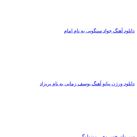
انلود آهنگ جواد سنگونی به نام امام
انلود ورژن پیانو آهنگ یوسف زمانی به نام پریزاد
یروان خسروی - مونولوگ