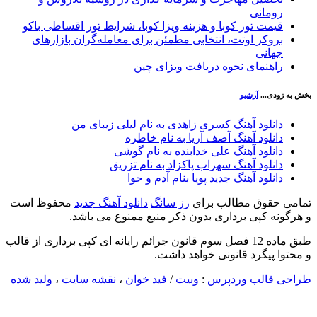
رومانی
قیمت تور کوبا و هزینه ویزا کوبا، شرایط تور اقساطی باکو
بروکر اوتت، انتخابی مطمئن برای معامله‌گران بازارهای
جهانی
راهنمای نحوه دریافت ویزای چین
خش به زودی...
آرشیو
دانلود آهنگ کسری زاهدی به نام لیلی زیبای من
دانلود آهنگ آصف آریا به نام خاطره
دانلود آهنگ علی خدابنده به نام گوشی
دانلود آهنگ سهراب پاکزاد به نام تزریق
دانلود آهنگ جدید پویا بنام آدم و حوا
مامی حقوق مطالب برای
رز سانگ|دانلود آهنگ جدید
محفوظ است
 هرگونه کپی برداری بدون ذکر منبع ممنوع می باشد.
طبق ماده 12 فصل سوم قانون جرائم رایانه ای کپی برداری از قالب
 محتوا پیگرد قانونی خواهد داشت.
راحی قالب وردپرس
:
وبیت
/
فید خوان
،
نقشه سایت
،
ولید شده