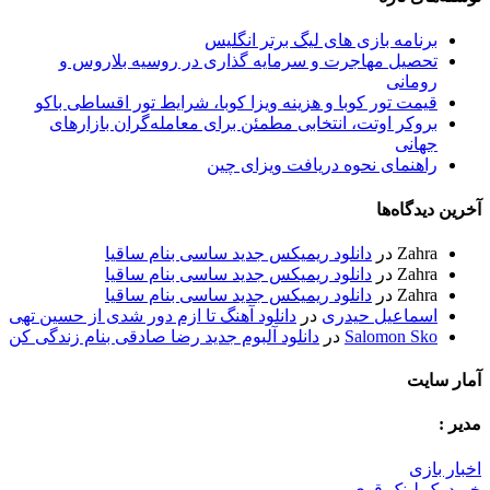
برنامه بازی های لیگ برتر انگلیس
تحصیل مهاجرت و سرمایه گذاری در روسیه بلاروس و
رومانی
قیمت تور کوبا و هزینه ویزا کوبا، شرایط تور اقساطی باکو
بروکر اوتت، انتخابی مطمئن برای معامله‌گران بازارهای
جهانی
راهنمای نحوه دریافت ویزای چین
خرین دیدگاه‌ها
Zahra
در
دانلود ریمیکس جدید ساسی بنام ساقیا
Zahra
در
دانلود ریمیکس جدید ساسی بنام ساقیا
Zahra
در
دانلود ریمیکس جدید ساسی بنام ساقیا
اسماعیل حیدری
در
دانلود آهنگ تا ازم دور شدی از حسین تهی
Salomon Sko
در
دانلود آلبوم جدید رضا صادقی بنام زندگی کن
مار سایت
دیر :
خبار بازی
رید بک لینک قوی