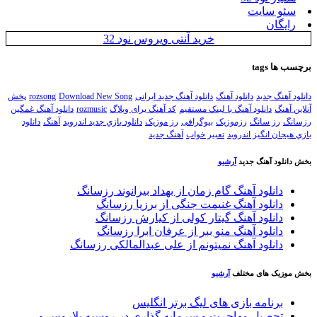
سئو سایت
رایگان
خرید آنتی ویروس نود 32
رچسب ها
tags
انلود آهنگ جدید
دانلود آهنگ
دانلود آهنگ جدید ایرانی
Download New Song
rozsong
پخش
نلاین آهنگ
دانلود آهنگ با لینک مستقیم
کد آهنگ برای وبلاگ
rozmusic
دانلود آهنگ غمگین
زسانگ
رز سانگ
رزموزیک
بیوگرافی
رز موزیک
دانلود بازي جديد اندرويد
آهنگ
دانلود
ازي هيجان انگيز اندرويد
تعبیر خواب
آهنگ جدید
خش دانلود آهنگ جدید
آرشیو
دانلود آهنگ گام زمان از بهداد بیرانوند رزسانگ
دانلود آهنگ غنیمت جنگی از برزیا رزسانگ
دانلود آهنگ گیتار کولی از کیارش رزسانگ
دانلود آهنگ منو ببر از عرفان ابرا رزسانگ
دانلود آهنگ نمیتونم از علی عبدالمالکی رزسانگ
خش موزیک های مختلف
آرشیو
برنامه بازی های لیگ برتر انگلیس
تحصیل مهاجرت و سرمایه گذاری در روسیه بلاروس و