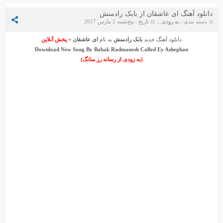
دانلود آهنگ ای عاشقان از بابک رادمنش
دسته بندی :
به زودی...
تاریخ : پنج‌شنبه 2 مارس 2017
دانلود آهنگ جدید
بابک رادمنش
به نام
ای عاشقان
+
پخش آنلاین
Download New Song By
Babak Radmanesh
Called
Ey Asheghan
(به زودی از رسانه رز سانگ)
دانلود آهنگ جواد سنگونی به نام امام
دانلود ورژن پیانو آهنگ یوسف زمانی به نام پریزاد
سیروان خسروی - مونولوگ