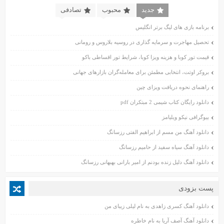
بهمن ۱۴۰۲
جدید
محبوب
تصادفی
دی ۱۴۰۲
برنامه بازی های لیگ برتر انگلیس
آبان ۱۴۰۲
تحصیل مهاجرت و سرمایه گذاری در روسیه بلاروس و رومانی
مهر ۱۴۰۲
شهریور ۱۴۰۲
قیمت تور کوبا و هزینه ویزا کوبا، شرایط تور اقساطی باکو
مرداد ۱۴۰۲
بروکر اوتت، انتخابی مطمئن برای معامله‌گران بازارهای جهانی
تیر ۱۴۰۲
راهنمای نحوه دریافت ویزای چین
خرداد ۱۴۰۲
دانلود رایگان کتاب شیمی 2 مبتکران pdf
اردیبهشت ۱۴۰۲
بیوگرافی نیکو ویلیامز
فروردین ۱۴۰۲
آبان ۱۴۰۱
دانلود آهنگ من مسم از ابراهیم الفتی رزسانگ
مهر ۱۴۰۱
دانلود آهنگ سیاه سفید از حامیم رزسانگ
شهریور ۱۴۰۱
دانلود آهنگ دلیل زنده بودنم از امیر بارانی بهبهانی رزسانگ
مرداد ۱۴۰۱
تیر ۱۴۰۱
پست بزودی
خرداد ۱۴۰۱
دانلود آهنگ کسری زاهدی به نام لیلی زیبای من
اردیبهشت ۱۴۰۱
فروردین ۱۴۰۱
دانلود آهنگ آصف آریا به نام خاطره