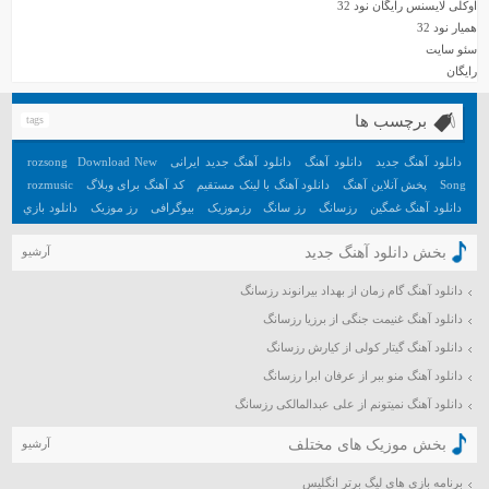
اوکلی لایسنس رایگان نود 32
تیر ۱۳۹۹
همیار نود 32
خرداد ۱۳۹۹
سئو سایت
رایگان
اردیبهشت ۱۳۹۹
فروردین ۱۳۹۹
برچسب ها
tags
اسفند ۱۳۹۸
بهمن ۱۳۹۸
دانلود آهنگ جدید
دانلود آهنگ
دانلود آهنگ جدید ایرانی
Download New
rozsong
دی ۱۳۹۸
Song
پخش آنلاین آهنگ
دانلود آهنگ با لینک مستقیم
کد آهنگ برای وبلاگ
rozmusic
دانلود آهنگ غمگین
رزسانگ
رز سانگ
رزموزیک
بیوگرافی
رز موزیک
دانلود بازي
آذر ۱۳۹۸
جديد اندرويد
آهنگ
دانلود بازي هيجان انگيز اندرويد
تعبیر خواب
آهنگ جدید
آبان ۱۳۹۸
بخش دانلود آهنگ جدید
آرشیو
مهر ۱۳۹۸
دانلود آهنگ گام زمان از بهداد بیرانوند رزسانگ
شهریور ۱۳۹۸
دانلود آهنگ غنیمت جنگی از برزیا رزسانگ
مرداد ۱۳۹۸
تیر ۱۳۹۸
دانلود آهنگ گیتار کولی از کیارش رزسانگ
خرداد ۱۳۹۸
دانلود آهنگ منو ببر از عرفان ابرا رزسانگ
اردیبهشت ۱۳۹۸
دانلود آهنگ نمیتونم از علی عبدالمالکی رزسانگ
فروردین ۱۳۹۸
بخش موزیک های مختلف
آرشیو
اسفند ۱۳۹۷
برنامه بازی های لیگ برتر انگلیس
بهمن ۱۳۹۷