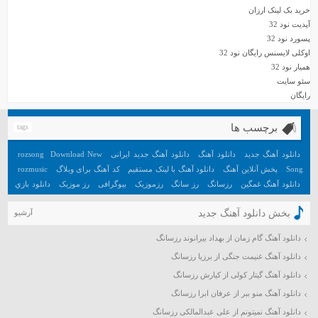
مهر ۱۳۹۹
خرید بک لینک ارزان
آپدیت نود 32
شهریور ۱۳۹۹
پسورد نود 32
مرداد ۱۳۹۹
اوکلی لایسنس رایگان نود 32
تیر ۱۳۹۹
همیار نود 32
خرداد ۱۳۹۹
سئو سایت
رایگان
اردیبهشت ۱۳۹۹
فروردین ۱۳۹۹
برچسب ها
tags
اسفند ۱۳۹۸
بهمن ۱۳۹۸
دانلود آهنگ جدید
دانلود آهنگ
دانلود آهنگ جدید ایرانی
Download New
rozsong
دی ۱۳۹۸
Song
پخش آنلاین آهنگ
دانلود آهنگ با لینک مستقیم
کد آهنگ برای وبلاگ
rozmusic
دانلود آهنگ غمگین
رزسانگ
رز سانگ
رزموزیک
بیوگرافی
رز موزیک
دانلود بازي
آذر ۱۳۹۸
جديد اندرويد
آهنگ
دانلود بازي هيجان انگيز اندرويد
تعبیر خواب
آهنگ جدید
آبان ۱۳۹۸
بخش دانلود آهنگ جدید
آرشیو
مهر ۱۳۹۸
دانلود آهنگ گام زمان از بهداد بیرانوند رزسانگ
شهریور ۱۳۹۸
دانلود آهنگ غنیمت جنگی از برزیا رزسانگ
مرداد ۱۳۹۸
تیر ۱۳۹۸
دانلود آهنگ گیتار کولی از کیارش رزسانگ
خرداد ۱۳۹۸
دانلود آهنگ منو ببر از عرفان ابرا رزسانگ
اردیبهشت ۱۳۹۸
دانلود آهنگ نمیتونم از علی عبدالمالکی رزسانگ