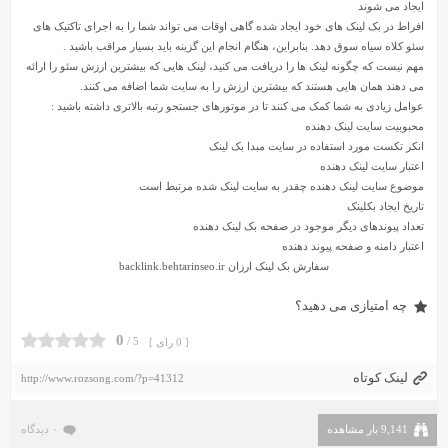
ایجاد می شوند
افراط در بک لینک های خود ایجاد شده گاهی اوقات می تواند شما را به اجرای تاکتیک های
سئو کلاه سیاه سوق دهد. بنابراین، هنگام انجام این گزینه باید بسیار مراقب باشید .
مهم نیست که چگونه لینک ها را دریافت می کنید، لینک هایی که بیشترین ارزش
سئو
را ارائه
می دهند همان هایی هستند که بیشترین ارزش را به سایت شما اضافه می کنند
.
عوامل زیادی به شما کمک می کنند تا در موتورهای جستجو رتبه بالاتری داشته باشید :
محبوبیت سایت لینک دهنده
انکر تکست مورد استفاده در سایت مبدا بک لینک
اعتبار سایت لینک دهنده
موضوع سایت لینک دهنده چقدر به سایت لینک شده مرتبط است
تاریخ ایجاد بکلینک
تعداد پیوندهای دیگر موجود در صفحه بک لینک دهنده
اعتبار دامنه و صفحه پیوند دهنده
سفارش بک لینک ارزان backlink.behtarinseo.ir
چه امتیازی می دهید؟
0
5 /
[ 0 رای ]
لینک کوتاه
http://www.rozsong.com/?p=41312
9,141 بار مشاهده
۰ دیدگاه