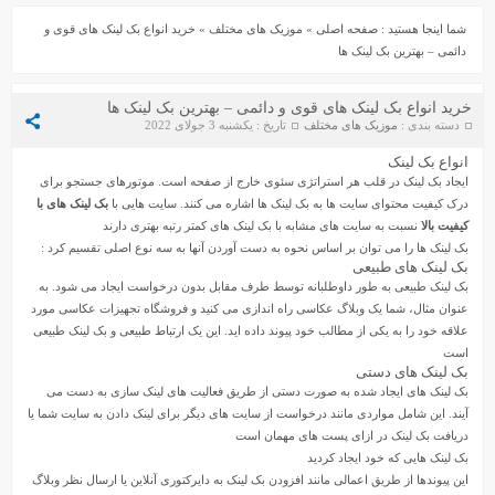
شما اینجا هستید :
صفحه اصلی
»
موزیک های مختلف
»
خرید انواع بک لینک های قوی و
دائمی – بهترین بک لینک ها
خرید انواع بک لینک های قوی و دائمی – بهترین بک لینک ها
دسته بندی :
موزیک های مختلف
تاریخ : یکشنبه 3 جولای 2022
انواع بک لینک
ایجاد بک لینک
در قلب هر استراتژی سئوی خارج از صفحه است. موتورهای جستجو برای
دانلود آهنگ جواد سنگونی به نام امام
دانلود ورژن پیانو آهنگ یوسف زمانی به نام پریزاد
درک کیفیت محتوای سایت ها به بک لینک ها اشاره می کنند. سایت هایی با
بک لینک های با
کیفیت بالا
نسبت به سایت های مشابه با بک لینک های کمتر رتبه بهتری دارند
بک لینک ها را می توان بر اساس نحوه به دست آوردن آنها به سه نوع اصلی تقسیم کرد :
بک لینک های طبیعی
بک لینک طبیعی به طور داوطلبانه توسط طرف مقابل بدون درخواست ایجاد می شود. به
عنوان مثال، شما یک وبلاگ عکاسی راه اندازی می کنید و فروشگاه تجهیزات عکاسی مورد
علاقه خود را به یکی از مطالب خود پیوند داده اید. این یک ارتباط طبیعی و بک لینک طبیعی
است
بک لینک های دستی
بک لینک های ایجاد شده به صورت دستی از طریق فعالیت های لینک سازی به دست می
آیند. این شامل مواردی مانند درخواست از سایت های دیگر برای لینک دادن به سایت شما یا
سیروان خسروی - مونولوگ
دریافت بک لینک در ازای پست های مهمان است
بک لینک هایی که خود ایجاد کردید
این پیوندها از طریق اعمالی مانند افزودن بک لینک به دایرکتوری آنلاین یا ارسال نظر وبلاگ