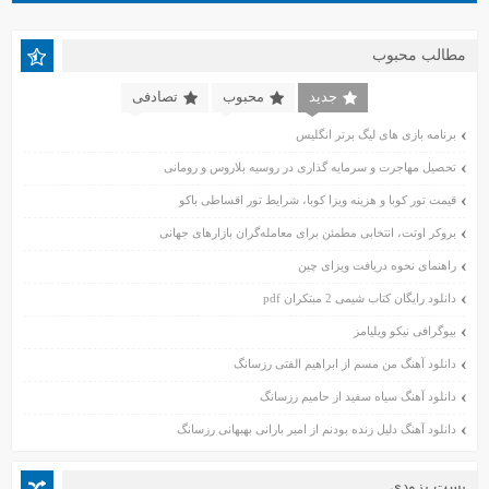
خرداد ۱۴۰۳
اردیبهشت ۱۴۰۳
مطالب محبوب
اسفند ۱۴۰۲
بهمن ۱۴۰۲
جدید
محبوب
تصادفی
دی ۱۴۰۲
برنامه بازی های لیگ برتر انگلیس
آبان ۱۴۰۲
تحصیل مهاجرت و سرمایه گذاری در روسیه بلاروس و رومانی
مهر ۱۴۰۲
شهریور ۱۴۰۲
قیمت تور کوبا و هزینه ویزا کوبا، شرایط تور اقساطی باکو
مرداد ۱۴۰۲
بروکر اوتت، انتخابی مطمئن برای معامله‌گران بازارهای جهانی
تیر ۱۴۰۲
راهنمای نحوه دریافت ویزای چین
خرداد ۱۴۰۲
دانلود رایگان کتاب شیمی 2 مبتکران pdf
اردیبهشت ۱۴۰۲
بیوگرافی نیکو ویلیامز
فروردین ۱۴۰۲
آبان ۱۴۰۱
دانلود آهنگ من مسم از ابراهیم الفتی رزسانگ
مهر ۱۴۰۱
دانلود آهنگ سیاه سفید از حامیم رزسانگ
شهریور ۱۴۰۱
دانلود آهنگ دلیل زنده بودنم از امیر بارانی بهبهانی رزسانگ
مرداد ۱۴۰۱
تیر ۱۴۰۱
پست بزودی