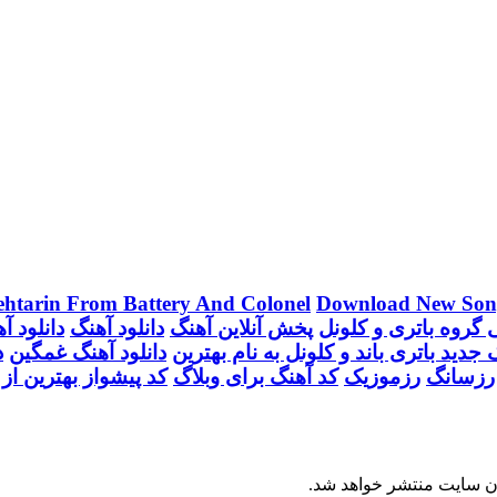
htarin From Battery And Colonel
Download New Son
 گروه باتری و کلونل
پخش آنلاین آهنگ
دانلود آهنگ
دانلود آ
 جدید باتری باند و کلونل به نام بهترین
دانلود آهنگ غمگین
د
رزسانگ
رزموزیک
کد آهنگ برای وبلاگ
کد پیشواز بهترین از 
ان سایت منتشر خواهد شد.