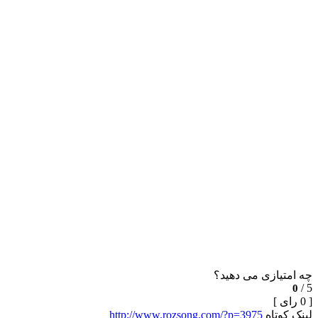
چه امتیازی می دهید؟
5 /
0
[ 0 رای ]
لینک کوتاه
http://www.rozsong.com/?p=3975