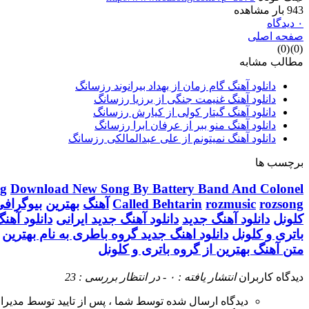
943 بار مشاهده
۰ دیدگاه
صفحه اصلی
)
0
(
)
0
(
مطالب مشابه
دانلود آهنگ گام زمان از بهداد بیرانوند رزسانگ
دانلود آهنگ غنیمت جنگی از برزیا رزسانگ
دانلود آهنگ گیتار کولی از کیارش رزسانگ
دانلود آهنگ منو ببر از عرفان ابرا رزسانگ
دانلود آهنگ نمیتونم از علی عبدالمالکی رزسانگ
برچسب ها
g
Download New Song By Battery Band And Colonel
rozsong
rozmusic
Called Behtarin
آهنگ
بهترین
بیوگرافی
کلونل
دانلود آهنگ جدید
دانلود آهنگ جدید ایرانی
دانلود آهنگ
باتری و کلونل
دانلود اهنگ جدید گروه باطری به نام بهترین
متن آهنگ بهترین از گروه باتری و کلونل
دیدگاه کاربران
انتشار یافته : ۰ - در انتظار بررسی : 23
دیدگاه ارسال شده توسط شما ، پس از تایید توسط مدیر