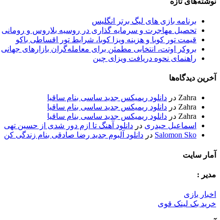
نوشته‌های تازه
برنامه بازی های لیگ برتر انگلیس
تحصیل مهاجرت و سرمایه گذاری در روسیه بلاروس و رومانی
قیمت تور کوبا و هزینه ویزا کوبا، شرایط تور اقساطی باکو
بروکر اوتت، انتخابی مطمئن برای معامله‌گران بازارهای جهانی
راهنمای نحوه دریافت ویزای چین
آخرین دیدگاه‌ها
Zahra
در
دانلود ریمیکس جدید ساسی بنام ساقیا
Zahra
در
دانلود ریمیکس جدید ساسی بنام ساقیا
Zahra
در
دانلود ریمیکس جدید ساسی بنام ساقیا
اسماعیل حیدری
در
دانلود آهنگ تا ازم دور شدی از حسین تهی
Salomon Sko
در
دانلود آلبوم جدید رضا صادقی بنام زندگی کن
آمار سایت
مدیر :
اخبار بازی
خرید بک لینک قوی