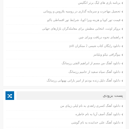
برنامه بازی های لیگ برتر انگلیس
آبان ۱۴۰۲
تحصیل مهاجرت و سرمایه گذاری در روسیه بلاروس و رومانی
مهر ۱۴۰۲
شهریور ۱۴۰۲
قیمت تور کوبا و هزینه ویزا کوبا، شرایط تور اقساطی باکو
مرداد ۱۴۰۲
بروکر اوتت، انتخابی مطمئن برای معامله‌گران بازارهای جهانی
تیر ۱۴۰۲
راهنمای نحوه دریافت ویزای چین
خرداد ۱۴۰۲
دانلود رایگان کتاب شیمی 2 مبتکران pdf
اردیبهشت ۱۴۰۲
بیوگرافی نیکو ویلیامز
فروردین ۱۴۰۲
آبان ۱۴۰۱
دانلود آهنگ من مسم از ابراهیم الفتی رزسانگ
مهر ۱۴۰۱
دانلود آهنگ سیاه سفید از حامیم رزسانگ
شهریور ۱۴۰۱
دانلود آهنگ دلیل زنده بودنم از امیر بارانی بهبهانی رزسانگ
مرداد ۱۴۰۱
تیر ۱۴۰۱
پست بزودی
خرداد ۱۴۰۱
دانلود آهنگ کسری زاهدی به نام لیلی زیبای من
اردیبهشت ۱۴۰۱
فروردین ۱۴۰۱
دانلود آهنگ آصف آریا به نام خاطره
اسفند ۱۴۰۰
دانلود آهنگ علی خدابنده به نام گوشی
بهمن ۱۴۰۰