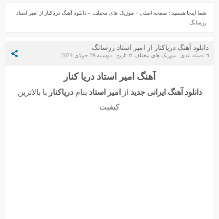
شما اینجا هستید :
صفحه اصلی
»
موزیک های مختلف
»
دانلود آهنگ دریاکنار از امیر استاد
رزسانگ
دانلود آهنگ دریاکنار از امیر استاد رزسانگ
دسته بندی :
موزیک های مختلف
تاریخ : دوشنبه 29 جولای 2024
آهنگ امیر استاد دریا کنار
دانلود آهنگ جواد سنگونی به نام امام
دانلود ورژن پیانو آهنگ یوسف زمانی به نام پریزاد
دانلود آهنگ ایرانی جدید
از
امیر استاد
بنام
دریاکنار
با بالاترین
کیفیت
سیروان خسروی - مونولوگ