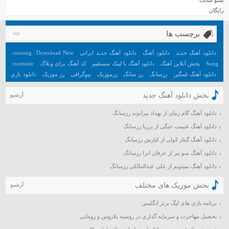
رایگان
اردیبهشت ۱۳۹۹
فروردین ۱۳۹۹
برچسب ها
tags
اسفند ۱۳۹۸
بهمن ۱۳۹۸
دانلود آهنگ جدید
دانلود آهنگ
دانلود آهنگ جدید ایرانی
Download New
rozsong
دی ۱۳۹۸
Song
پخش آنلاین آهنگ
دانلود آهنگ با لینک مستقیم
کد آهنگ برای وبلاگ
rozmusic
دانلود آهنگ غمگین
رزسانگ
رز سانگ
رزموزیک
بیوگرافی
رز موزیک
دانلود بازي
آذر ۱۳۹۸
جديد اندرويد
آهنگ
دانلود بازي هيجان انگيز اندرويد
تعبیر خواب
آهنگ جدید
آبان ۱۳۹۸
بخش دانلود آهنگ جدید
آرشیو
مهر ۱۳۹۸
دانلود آهنگ گام زمان از بهداد بیرانوند رزسانگ
شهریور ۱۳۹۸
دانلود آهنگ غنیمت جنگی از برزیا رزسانگ
مرداد ۱۳۹۸
تیر ۱۳۹۸
دانلود آهنگ گیتار کولی از کیارش رزسانگ
خرداد ۱۳۹۸
دانلود آهنگ منو ببر از عرفان ابرا رزسانگ
اردیبهشت ۱۳۹۸
دانلود آهنگ نمیتونم از علی عبدالمالکی رزسانگ
فروردین ۱۳۹۸
بخش موزیک های مختلف
آرشیو
اسفند ۱۳۹۷
برنامه بازی های لیگ برتر انگلیس
بهمن ۱۳۹۷
دی ۱۳۹۷
تحصیل مهاجرت و سرمایه گذاری در روسیه بلاروس و رومانی
آذر ۱۳۹۷