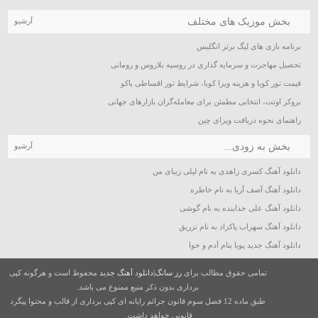
بخش موزیک های مختلف
آرشیو
برنامه بازی های لیگ برتر انگلیس
تحصیل مهاجرت و سرمایه گذاری در روسیه بلاروس و رومانی
قیمت تور کوبا و هزینه ویزا کوبا، شرایط تور اقساطی باکو
بروکر اوتت، انتخابی مطمئن برای معامله‌گران بازارهای جهانی
راهنمای نحوه دریافت ویزای چین
بخش به زودی...
آرشیو
دانلود آهنگ کسری زاهدی به نام لیلی زیبای من
دانلود آهنگ آصف آریا به نام خاطره
دانلود آهنگ علی خدابنده به نام گوشی
دانلود آهنگ سهراب پاکزاد به نام تزریق
دانلود آهنگ جدید پویا بنام آدم و حوا
تمامی حقوق مطالب برای
رز سانگ|دانلود آهنگ جدید
محفوظ است و هرگونه کپی
برداری بدون ذکر منبع ممنوع می باشد.
طبق ماده 12 فصل سوم قانون جرائم رایانه ای کپی برداری از قالب و محتوا پیگرد
قانونی خواهد داشت.