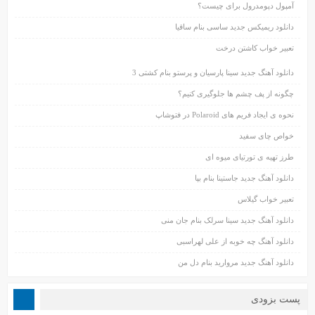
آمپول دپومدرول برای چیست؟
دانلود ریمیکس جدید ساسی بنام ساقیا
تعبیر خواب کاشتن درخت
دانلود آهنگ جدید سینا پارسیان و پرستو بنام کشتی 3
چگونه از پف چشم ها جلوگیری کنیم؟
نحوه ی ایجاد فریم های Polaroid در فتوشاپ
خواص چای سفید
طرز تهیه ی تورتیای میوه ای
دانلود آهنگ جدید جاستینا بنام بپا
تعبیر خواب گیلاس
دانلود آهنگ جدید سینا سرلک بنام جان منی
دانلود آهنگ چه خوبه از علی لهراسبی
دانلود آهنگ جدید مروارید بنام دل من
پست بزودی