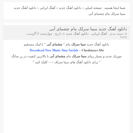
شما اینجا هستید :
صفحه اصلی
»
دانلود آهنگ جدید
»
آهنگ ایرانی
»
دانلود آهنگ جدید
سینا سرلک بنام چشمای آبی
دانلود آهنگ جدید سینا سرلک بنام چشمای آبی
دسته بندی :
آهنگ ایرانی
،
دانلود آهنگ جدید
تاریخ : چهارشنبه 8 آگوست
2018
دانلود آهنگ جدید
سینا سرلک
بنام “
چشمای آبی
” با لینک مستقیم
Download New Music Sina Sarlak –
Cheshmaye Abi
دانلود آهنگ جواد سنگونی به نام امام
دانلود ورژن پیانو آهنگ یوسف زمانی به نام پریزاد
موزیک جدید و بسیار زیبای
سینا سرلک
بنام
چشمای آبی
با بالاترین کیفیت در رز سانگ
” برای دانلود آهنگ های
سینا سرلک
<— کلیک کنید “
سیروان خسروی - مونولوگ