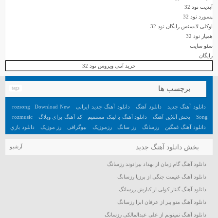
آپدیت نود 32
پسورد نود 32
اوکلی لایسنس رایگان نود 32
همیار نود 32
سئو سایت
رایگان
خرید آنتی ویروس نود 32
برچسب ها
tags
دانلود آهنگ جدید
دانلود آهنگ
دانلود آهنگ جدید ایرانی
Download New
rozsong
Song
پخش آنلاین آهنگ
دانلود آهنگ با لینک مستقیم
کد آهنگ برای وبلاگ
rozmusic
دانلود آهنگ غمگین
رزسانگ
رز سانگ
رزموزیک
بیوگرافی
رز موزیک
دانلود بازي
جديد اندرويد
آهنگ
دانلود بازي هيجان انگيز اندرويد
تعبیر خواب
آهنگ جدید
بخش دانلود آهنگ جدید
آرشیو
دانلود آهنگ گام زمان از بهداد بیرانوند رزسانگ
دانلود آهنگ غنیمت جنگی از برزیا رزسانگ
دانلود آهنگ گیتار کولی از کیارش رزسانگ
دانلود آهنگ منو ببر از عرفان ابرا رزسانگ
دانلود آهنگ نمیتونم از علی عبدالمالکی رزسانگ