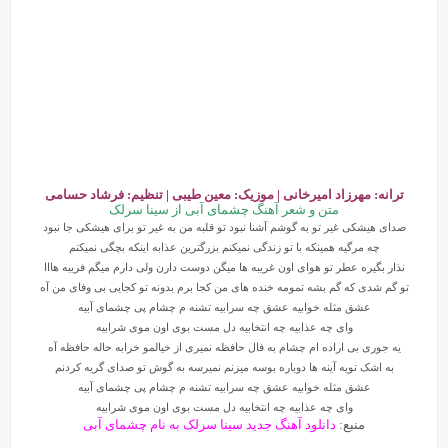
ترانه: مهرزاد امیرخانی | موزیک: معین طیبی | تنظیم: فرشاد حسامی
متن و شعر آهنگ چشمای آبی از سینا سرلک
صدای هیشکی غیر تو به گوشم آشنا نبود تو قلبه من به غیر تو برای هیشکی جا نبود
چه مرگیه همینکه با تو زندگی نمیکنم بزرگترین عذابه اینکه بچگی نمیکنم
نذار بگیره عطر تو هوای اون غریبه ها میگن دوست دارن ولی دارم میگم فریبه هااا
تو گم شدی که گم بشه تمومه خنده های من کجا برم بدونه تو کجایی بی وفای من آه
عشق مثله خوابیه عشق چه سرابیه تشنه م چشام پی چشمای آبیه
وای چه عذابیه چه انتخابیه دل مست بوی اون موی شرابیه
یه جوری بی اراده ام چشام به فال حافظه نمیری از خیالمو خرابه حاله حافظه آه
به اشک تویه آینه ها دوباره بوسه میزنم نمیرسه به گوش تو صدای گریه کردنم
عشق مثله خوابیه عشق چه سرابیه تشنه م چشام پی چشمای آبیه
وای چه عذابیه چه انتخابیه دل مست بوی اون موی شرابیه
منبع:
دانلود آهنگ جدید سینا سرلک به نام چشمای آبی