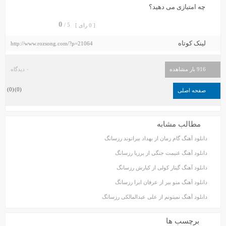
چه امتیازی می دهید؟
0
5 /
[ 0 رای ]
لینک کوتاه
http://www.rozsong.com/?p=21064
916 بار مشاهده
۰ دیدگاه
)
0
(
)
0
(
صفحه اصلی
مطالب مشابه
دانلود آهنگ گام زمان از بهداد بیرانوند رزسانگ
دانلود آهنگ غنیمت جنگی از برزیا رزسانگ
دانلود آهنگ گیتار کولی از کیارش رزسانگ
دانلود آهنگ منو ببر از عرفان ابرا رزسانگ
دانلود آهنگ نمیتونم از علی عبدالمالکی رزسانگ
برچسب ها