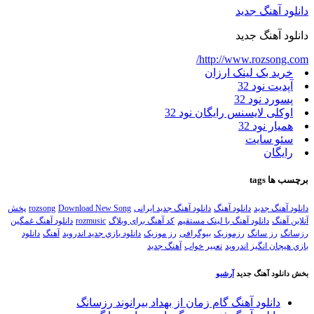
انلود آهنگ جدید
انلود آهنگ جدید
http://www.rozsong.com
خرید بک لینک ارزان
آپدیت نود 32
پسورد نود 32
اوکلی لایسنس رایگان نود 32
همیار نود 32
سئو سایت
رایگان
رچسب ها
tags
انلود آهنگ جدید
دانلود آهنگ
دانلود آهنگ جدید ایرانی
Download New Song
rozsong
پخش
نلاین آهنگ
دانلود آهنگ با لینک مستقیم
کد آهنگ برای وبلاگ
rozmusic
دانلود آهنگ غمگین
زسانگ
رز سانگ
رزموزیک
بیوگرافی
رز موزیک
دانلود بازي جديد اندرويد
آهنگ
دانلود
ازي هيجان انگيز اندرويد
تعبیر خواب
آهنگ جدید
خش دانلود آهنگ جدید
آرشیو
دانلود آهنگ گام زمان از بهداد بیرانوند رزسانگ