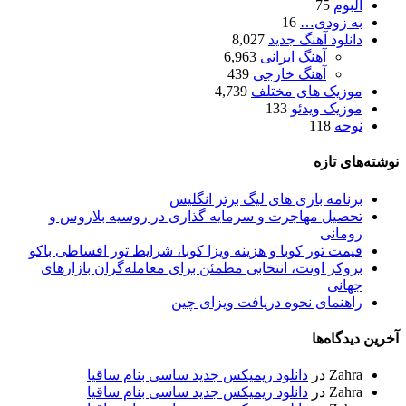
آلبوم
75
به زودی…
16
دانلود آهنگ جدید
8,027
آهنگ ایرانی
6,963
آهنگ خارجی
439
موزیک های مختلف
4,739
موزیک ویدئو
133
نوحه
118
وشته‌های تازه
برنامه بازی های لیگ برتر انگلیس
تحصیل مهاجرت و سرمایه گذاری در روسیه بلاروس و
رومانی
قیمت تور کوبا و هزینه ویزا کوبا، شرایط تور اقساطی باکو
بروکر اوتت، انتخابی مطمئن برای معامله‌گران بازارهای
جهانی
راهنمای نحوه دریافت ویزای چین
خرین دیدگاه‌ها
Zahra
در
دانلود ریمیکس جدید ساسی بنام ساقیا
Zahra
در
دانلود ریمیکس جدید ساسی بنام ساقیا