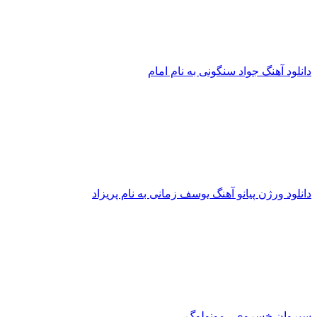
انلود آهنگ جواد سنگونی به نام امام
انلود ورژن پیانو آهنگ یوسف زمانی به نام پریزاد
یروان خسروی - مونولوگ