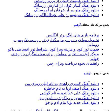
دانلود آهنگ غنیمت جنگی از برزیا رزسانگ
دانلود آهنگ گیتار کولی از کیارش رزسانگ
دانلود آهنگ منو ببر از عرفان ابرا رزسانگ
دانلود آهنگ نمیتونم از علی عبدالمالکی رزسانگ
خش موزیک های مختلف
آرشیو
برنامه بازی های لیگ برتر انگلیس
تحصیل مهاجرت و سرمایه گذاری در روسیه بلاروس و
رومانی
قیمت تور کوبا و هزینه ویزا کوبا، شرایط تور اقساطی باکو
بروکر اوتت، انتخابی مطمئن برای معامله‌گران بازارهای
جهانی
راهنمای نحوه دریافت ویزای چین
خش به زودی...
آرشیو
دانلود آهنگ کسری زاهدی به نام لیلی زیبای من
دانلود آهنگ آصف آریا به نام خاطره
دانلود آهنگ علی خدابنده به نام گوشی
دانلود آهنگ سهراب پاکزاد به نام تزریق
دانلود آهنگ جدید پویا بنام آدم و حوا