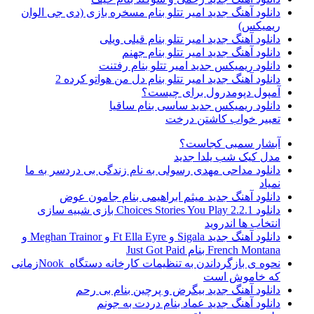
انلود آهنگ جدید امیر تتلو بنام مسخره بازی (دی جی الوان
یمیکس)
انلود آهنگ جدید امیر تتلو بنام قیلی ویلی
انلود آهنگ جدید امیر تتلو بنام جهنم
انلود ریمیکس جدید امیر تتلو بنام رفتنت
انلود آهنگ جدید امیر تتلو بنام دل من هواتو کرده 2
مپول دپومدرول برای چیست؟
انلود ریمیکس جدید ساسی بنام ساقیا
عبیر خواب کاشتن درخت
بشار سمبی کجاست؟
دل کیک شب یلدا جدید
انلود مداحی مهدی رسولی به نام زندگی بی دردسر به ما
میاد
انلود آهنگ جدید میثم ابراهیمی بنام جامون عوض
دانلود Choices Stories You Play 2.2.1 بازی شبیه سازی
نتخاب ها اندروید
دانلود آهنگ جدید Sigala و Ft Ella Eyre و Meghan Trainor و
French Monta بنام Just Got Paid
نحوه ی بازگرداندن به تنظیمات کارخانه دستگاه Nookزمانی
ه خاموش است
انلود آهنگ جدید بیگرض و پرچین بنام بی رحم
انلود آهنگ جدید عماد بنام دردت به جونم