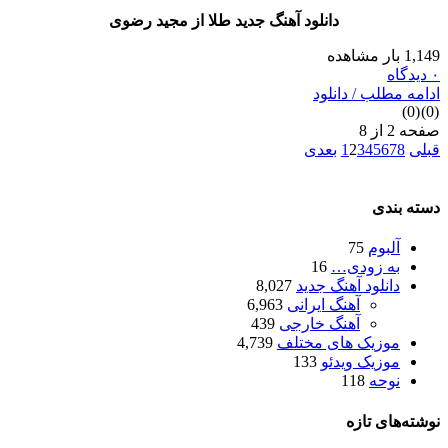
دانلود آهنگ جدید طلا از مجید رضوی
طلب / دانلود
6
5
4
3
2
1
بعدی
دی
لبوم
75
ه زودی…
16
انلود آهنگ جدید
8,027
آهنگ ایرانی
6,963
آهنگ خارجی
439
وزیک های مختلف
4,739
وزیک ویدئو
133
وحه
118
ای تازه