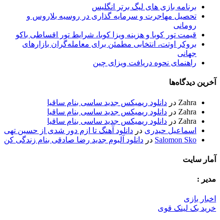
رنامه بازی های لیگ برتر انگلیس
حصیل مهاجرت و سرمایه گذاری در روسیه بلاروس و
ومانی
یمت تور کوبا و هزینه ویزا کوبا، شرایط تور اقساطی باکو
روکر اوتت، انتخابی مطمئن برای معامله‌گران بازارهای
هانی
اهنمای نحوه دریافت ویزای چین
دگاه‌ها
Zahr
در
دانلود ریمیکس جدید ساسی بنام ساقیا
Zahr
در
دانلود ریمیکس جدید ساسی بنام ساقیا
Zahr
در
دانلود ریمیکس جدید ساسی بنام ساقیا
سماعیل حیدری
در
دانلود آهنگ تا ازم دور شدی از حسین تهی
Salomon Sk
در
دانلود آلبوم جدید رضا صادقی بنام زندگی کن
یت
ازی
 لینک قوی