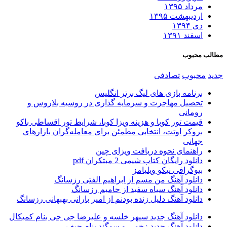
داد ۱۳۹۵
دیبهشت ۱۳۹۵
 ۱۳۹۴
فند ۱۳۹۱
حبوب
بوب
تصادفی
رنامه بازی های لیگ برتر انگلیس
حصیل مهاجرت و سرمایه گذاری در روسیه بلاروس و
ومانی
یمت تور کوبا و هزینه ویزا کوبا، شرایط تور اقساطی باکو
روکر اوتت، انتخابی مطمئن برای معامله‌گران بازارهای
هانی
اهنمای نحوه دریافت ویزای چین
نلود رایگان کتاب شیمی 2 مبتکران pdf
یوگرافی نیکو ویلیامز
انلود آهنگ من مسم از ابراهیم الفتی رزسانگ
انلود آهنگ سیاه سفید از حامیم رزسانگ
انلود آهنگ دلیل زنده بودنم از امیر بارانی بهبهانی رزسانگ
انلود آهنگ جدید سپهر خلسه و علیرضا جی جی بنام کمیکال
انلود آهنگ جدید زخمی و سوگند بنام حیف