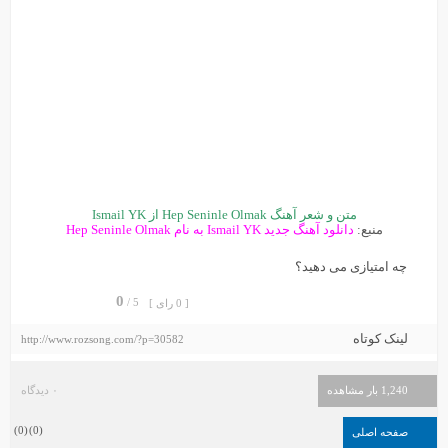
متن و شعر آهنگ Hep Seninle Olmak از Ismail YK
منبع:
دانلود آهنگ جدید Ismail YK به نام Hep Seninle Olmak
چه امتیازی می دهید؟
0
5 /
[ 0 رای ]
لینک کوتاه
http://www.rozsong.com/?p=30582
1,240 بار مشاهده
۰ دیدگاه
)
0
(
)
0
(
صفحه اصلی