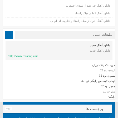
دانلود آهنگ چی شد از مهدی احمدوند
دانلود آهنگ کما از میلاد راستاد
دانلود آهنگ خون از میلاد راستاد و علیرضا ای ام پی
تبلیغات متنی
دانلود آهنگ جدید
دانلود آهنگ جدید
http://www.rozsong.com/
خرید بک لینک ارزان
آپدیت نود 32
پسورد نود 32
اوکلی لایسنس رایگان نود 32
همیار نود 32
سئو سایت
رایگان
برچسب ها
tags