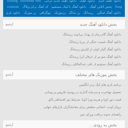
دانلود آهنگ جدید
دانلود آهنگ
دانلود آهنگ جدید ایرانی
Download New
rozsong
Song
پخش آنلاین آهنگ
دانلود آهنگ با لینک مستقیم
کد آهنگ برای وبلاگ
rozmusic
دانلود آهنگ غمگین
رزسانگ
رز سانگ
رزموزیک
بیوگرافی
رز موزیک
دانلود بازي
جديد اندرويد
آهنگ
دانلود بازي هيجان انگيز اندرويد
تعبیر خواب
آهنگ جدید
بخش دانلود آهنگ جدید
آرشیو
دانلود آهنگ گام زمان از بهداد بیرانوند رزسانگ
دانلود آهنگ غنیمت جنگی از برزیا رزسانگ
دانلود آهنگ گیتار کولی از کیارش رزسانگ
دانلود آهنگ منو ببر از عرفان ابرا رزسانگ
دانلود آهنگ نمیتونم از علی عبدالمالکی رزسانگ
بخش موزیک های مختلف
آرشیو
برنامه بازی های لیگ برتر انگلیس
تحصیل مهاجرت و سرمایه گذاری در روسیه بلاروس و رومانی
قیمت تور کوبا و هزینه ویزا کوبا، شرایط تور اقساطی باکو
بروکر اوتت، انتخابی مطمئن برای معامله‌گران بازارهای جهانی
راهنمای نحوه دریافت ویزای چین
بخش به زودی...
آرشیو