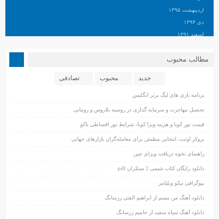
اردیبهشت ۱۳۹۵
دی ۱۳۹۴
اسفند ۱۳۹۱
مطالب محبوب
جدید
محبوب
تصادفی
برنامه بازی های لیگ برتر انگلیس
تحصیل مهاجرت و سرمایه گذاری در روسیه بلاروس و رومانی
قیمت تور کوبا و هزینه ویزا کوبا، شرایط تور اقساطی باکو
بروکر اوتت، انتخابی مطمئن برای معامله‌گران بازارهای جهانی
راهنمای نحوه دریافت ویزای چین
دانلود رایگان کتاب شیمی 2 مبتکران pdf
بیوگرافی نیکو ویلیامز
دانلود آهنگ من مسم از ابراهیم الفتی رزسانگ
دانلود آهنگ سیاه سفید از حامیم رزسانگ