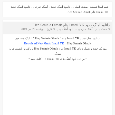
شما اینجا هستید :
صفحه اصلی
»
دانلود آهنگ جدید
»
آهنگ خارجی
»
دانلود اهنگ جدید
Ismail YK بنام Hep Seninle Olmak
دانلود اهنگ جدید Ismail YK بنام Hep Seninle Olmak
دسته بندی :
آهنگ خارجی
،
دانلود آهنگ جدید
تاریخ : دوشنبه 20 می 2019
دانلود آهنگ جدید
Ismail YK
بنام “
Hep Seninle Olmak
” با لینک مستقیم
Download New Music Ismail YK –
Hep Seninle Olmak
دانلود آهنگ جواد سنگونی به نام امام
دانلود ورژن پیانو آهنگ یوسف زمانی به نام پریزاد
موزیک جدید و بسیار زیبای
Ismail YK
بنام
Hep Seninle Olmak
با بالاترین کیفیت در رز
سانگ
” برای دانلود آهنگ های
Ismail YK
<— کلیک کنید “
سیروان خسروی - مونولوگ