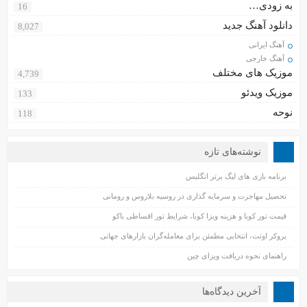
به زودی…
16
دانلود آهنگ جدید
8,027
آهنگ ایرانی
آهنگ خارجی
موزیک های مختلف
4,739
موزیک ویدئو
133
نوحه
118
نوشته‌های تازه
برنامه بازی های لیگ برتر انگلیس
تحصیل مهاجرت و سرمایه گذاری در روسیه بلاروس و رومانی
قیمت تور کوبا و هزینه ویزا کوبا، شرایط تور اقساطی باکو
بروکر اوتت، انتخابی مطمئن برای معامله‌گران بازارهای جهانی
راهنمای نحوه دریافت ویزای چین
آخرین دیدگاه‌ها