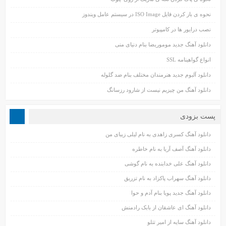
نحوه ی باز کردن فایل ISO Image در سیستم عامل ویندوز
نصب درایور ها در کامپیوتر
دانلود آهنگ جدید موموریضا بنام دنیای منی
انواع گواهینامه SSL
دانلود آلبوم جدید هنرمندان مختلف بنام ضد گلوله
دانلود آهنگ من چیزیم نیست از شارود رزسانگ
پست بزودی
دانلود آهنگ کسری زاهدی به نام لیلی زیبای من
دانلود آهنگ آصف آریا به نام خاطره
دانلود آهنگ علی خدابنده به نام گوشی
دانلود آهنگ سهراب پاکزاد به نام تزریق
دانلود آهنگ جدید پویا بنام آدم و حوا
دانلود آهنگ ای عاشقان از بابک رادمنش
دانلود آهنگ سایه از امیر تتلو